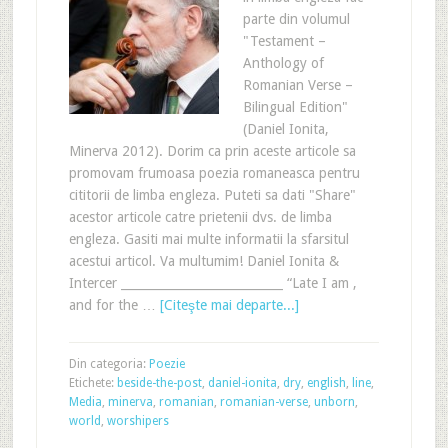
parte din volumul
"Testament –
Anthology of
Romanian Verse –
Bilingual Edition"
(Daniel Ionita,
Minerva 2012). Dorim ca prin aceste articole sa
promovam frumoasa poezia romaneasca pentru
cititorii de limba engleza. Puteti sa dati "Share"
acestor articole catre prietenii dvs. de limba
engleza. Gasiti mai multe informatii la sfarsitul
acestui articol. Va multumim! Daniel Ionita &
Intercer ___________________________ “Late I am ,
and for the …
[Citeşte mai departe...]
Din categoria:
Poezie
Etichete:
beside-the-post
,
daniel-ionita
,
dry
,
english
,
line
,
Media
,
minerva
,
romanian
,
romanian-verse
,
unborn
,
world
,
worshipers