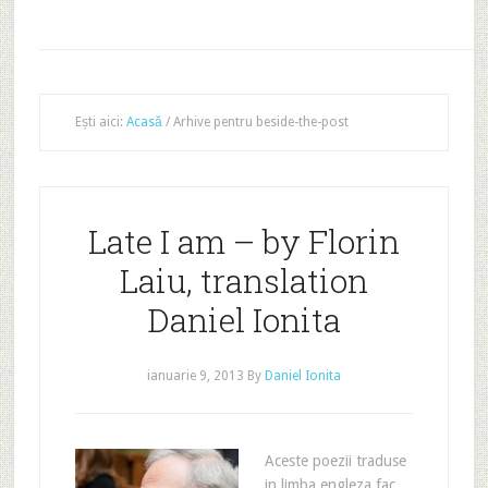
Ești aici:
Acasă
/
Arhive pentru beside-the-post
Late I am – by Florin
Laiu, translation
Daniel Ionita
ianuarie 9, 2013
By
Daniel Ionita
Aceste poezii traduse
in limba engleza fac