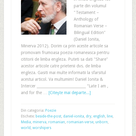
parte din volumul
"Testament –
Anthology of
Romanian Verse –
Bilingual Edition"
(Daniel Ionita,
Minerva 2012). Dorim ca prin aceste articole sa
promovam frumoasa poezia romaneasca pentru
cititorii de limba engleza. Puteti sa dati "Share"
acestor articole catre prietenii dvs. de limba
engleza. Gasiti mai multe informatii la sfarsitul
acestui articol. Va multumim! Daniel Ionita &
Intercer ___________________________ “Late I am ,
and for the …
[Citeşte mai departe...]
Din categoria:
Poezie
Etichete:
beside-the-post
,
daniel-ionita
,
dry
,
english
,
line
,
Media
,
minerva
,
romanian
,
romanian-verse
,
unborn
,
world
,
worshipers