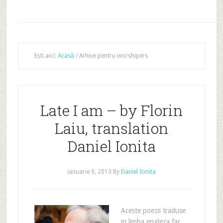
Ești aici:
Acasă
/
Arhive pentru worshipers
Late I am – by Florin
Laiu, translation
Daniel Ionita
ianuarie 9, 2013
By
Daniel Ionita
Aceste poezii traduse
in limba engleza fac