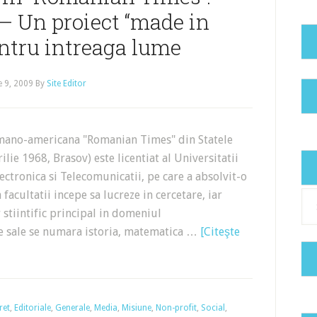
– Un proiect “made in
ntru intreaga lume
e 9, 2009
By
Site Editor
romano-americana "Romanian Times" din Statele
lie 1968, Brasov) este licentiat al Universitatii
ectronica si Telecomunicatii, pe care a absolvit-o
acultatii incepe sa lucreze in cercetare, iar
Cat
 stiintific principal in domeniul
le sale se numara istoria, matematica …
[Citeşte
ret
,
Editoriale
,
Generale
,
Media
,
Misiune
,
Non-profit
,
Social
,