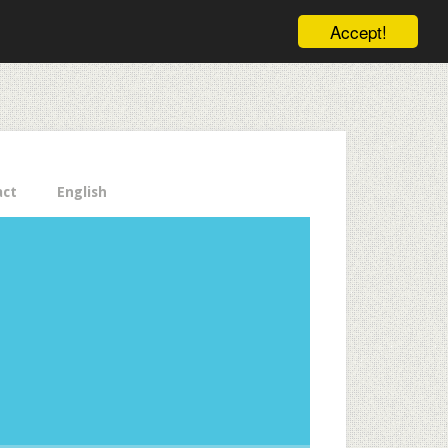
ele pe email aici!
Accept!
Close
act
English