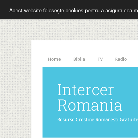
Folosesti Inter
Acest website folosește cookies pentru a asigura cea m
The
HelloBar
- a
little
bar
that
Home
Biblia
TV
Radio
gets
noticed!
Intercer
Romania
Resurse Crestine Romanesti Gratuit