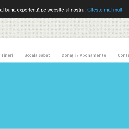
cer in mod frecvent?
Doneaza pentru Intercer aici!
Inscrie-te la buletin
ai buna experiență pe website-ul nostru.
Citeste mai mult
Tineri
Școala Sabat
Donații / Abonamente
Cont
e