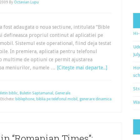
 2009
By
Octavian Lupu
 fost adaugata o noua sectiune, intitulata “Bible
Hi
si defineasca propriul continut al aplicatiei pe
mobil. Sistemul este operational, fiind deja testat
Ude
le. In premiera, aplicatia pentru telefonul
Jul
d o multime de optiuni ce permit ajustarea
imba meniurilor, numele …
[Citeşte mai departe...]
Ho
sch
Str
letin biblic
,
Buletin Saptamanal
,
Generale
Etichete:
biblephone
,
biblia pe telefonul mobil
,
generare dinamica
Wat
t in “Romanian Times”: