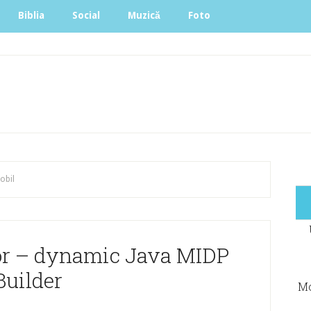
Biblia
Social
Muzică
Foto
obil
or – dynamic Java MIDP
Builder
Mo