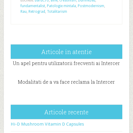
Etichete:
baruc.ro
,
Bine
,
crestinism
,
Dumnezeu
,
fundamentalist
,
Patologie mintala
,
Postmodernism
,
Rau
,
Retrograd
,
Totalitarism
Articole in atentie
Un apel pentru utilizatorii frecventi ai Intercer
Modalitati de a va face reclama la Intercer
Articole recente
Hi-D Mushroom Vitamin D Capsules