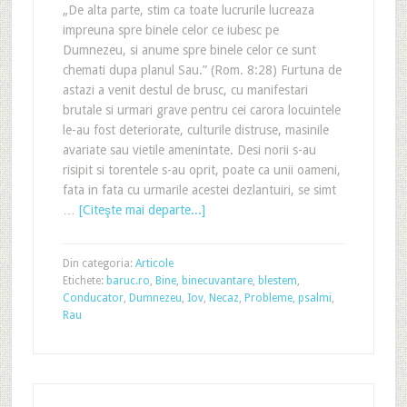
„De alta parte, stim ca toate lucrurile lucreaza
impreuna spre binele celor ce iubesc pe
Dumnezeu, si anume spre binele celor ce sunt
chemati dupa planul Sau.” (Rom. 8:28) Furtuna de
astazi a venit destul de brusc, cu manifestari
brutale si urmari grave pentru cei carora locuintele
le-au fost deteriorate, culturile distruse, masinile
avariate sau vietile amenintate. Desi norii s-au
risipit si torentele s-au oprit, poate ca unii oameni,
fata in fata cu urmarile acestei dezlantuiri, se simt
…
[Citeşte mai departe...]
Din categoria:
Articole
Etichete:
baruc.ro
,
Bine
,
binecuvantare
,
blestem
,
Conducator
,
Dumnezeu
,
Iov
,
Necaz
,
Probleme
,
psalmi
,
Rau