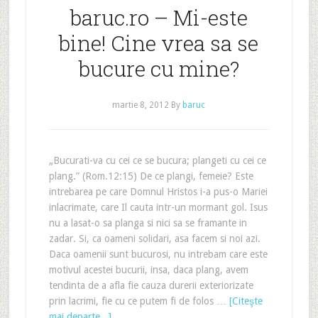
baruc.ro – Mi-este
bine! Cine vrea sa se
bucure cu mine?
martie 8, 2012
By
baruc
„Bucurati-va cu cei ce se bucura; plangeti cu cei ce
plang.” (Rom.12:15) De ce plangi, femeie? Este
intrebarea pe care Domnul Hristos i-a pus-o Mariei
inlacrimate, care Il cauta intr-un mormant gol. Isus
nu a lasat-o sa planga si nici sa se framante in
zadar. Si, ca oameni solidari, asa facem si noi azi.
Daca oamenii sunt bucurosi, nu intrebam care este
motivul acestei bucurii, insa, daca plang, avem
tendinta de a afla fie cauza durerii exteriorizate
prin lacrimi, fie cu ce putem fi de folos …
[Citeşte
mai departe...]