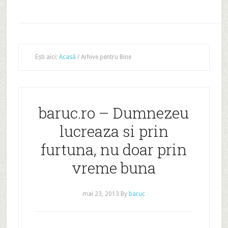
Ești aici:
Acasă
/
Arhive pentru Bine
baruc.ro – Dumnezeu
lucreaza si prin
furtuna, nu doar prin
vreme buna
mai 23, 2013
By
baruc