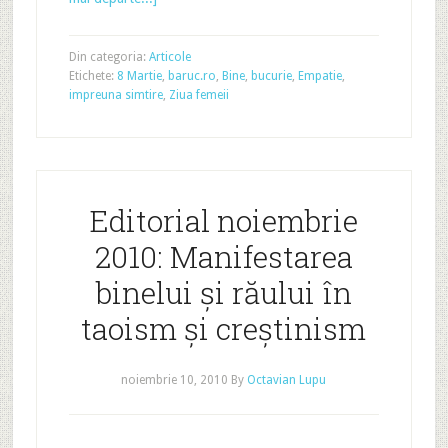
Din categoria:
Articole
Etichete:
8 Martie
,
baruc.ro
,
Bine
,
bucurie
,
Empatie
,
impreuna simtire
,
Ziua femeii
Editorial noiembrie
2010: Manifestarea
binelui şi răului în
taoism şi creştinism
noiembrie 10, 2010
By
Octavian Lupu