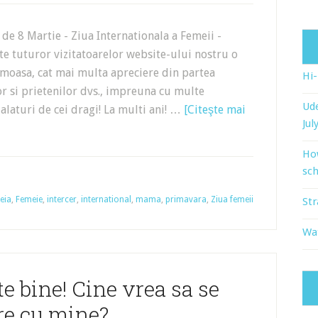
i de 8 Martie - Ziua Internationala a Femeii -
te tuturor vizitatoarelor website-ului nostru o
moasa, cat mai multa apreciere din partea
Hi
lor si prietenilor dvs., impreuna cu multe
Ude
alaturi de cei dragi! La multi ani! …
[Citeşte mai
Jul
Ho
sch
eia
,
Femeie
,
intercer
,
international
,
mama
,
primavara
,
Ziua femeii
Str
Wat
e bine! Cine vrea sa se
re cu mine?