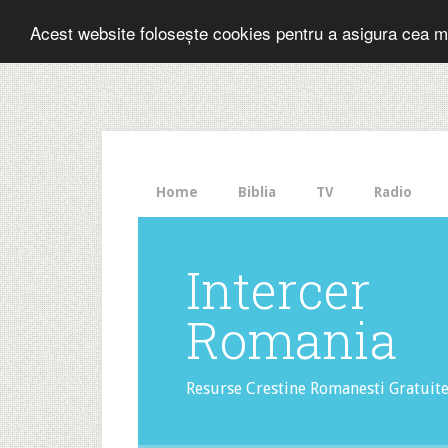
Folosesti Inter
Acest website folosește cookies pentru a asigura cea m
The
HelloBar
- a
little
bar
that
Home
Biblia
TV
Radio
gets
noticed!
Intercer
Romania
Resurse Crestine Romanesti Gratuit