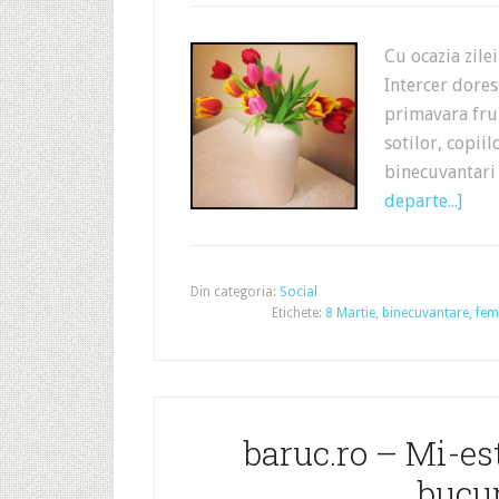
Cu ocazia zile
Intercer dores
primavara fru
sotilor, copii
binecuvantari 
departe...]
Din categoria:
Social
Etichete:
8 Martie
,
binecuvantare
,
fem
baruc.ro – Mi-est
bucu