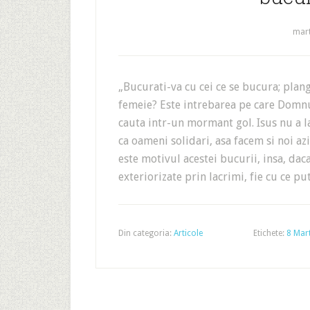
mart
„Bucurati-va cu cei ce se bucura; plang
femeie? Este intrebarea pe care Domnul
cauta intr-un mormant gol. Isus nu a las
ca oameni solidari, asa facem si noi a
este motivul acestei bucurii, insa, dac
exteriorizate prin lacrimi, fie cu ce p
Din categoria:
Articole
Etichete:
8 Mart