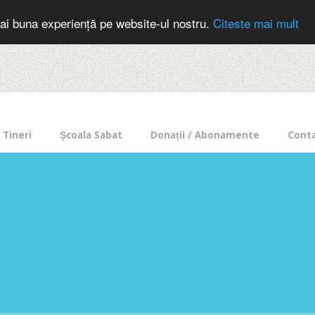
cer in mod frecvent?
Doneaza pentru Intercer aici!
Inscrie-te la buletin
ai buna experiență pe website-ul nostru.
Citeste mai mult
Tineri
Școala Sabat
Donații / Abonamente
Cont
e