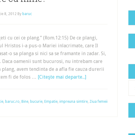
ie 8, 2012
By
baruc
eti cu cei ce plang.” (Rom.12:15) De ce plangi,
 Hristos i-a pus-o Mariei inlacrimate, care Il
at-o sa planga si nici sa se framante in zadar. Si,
zi. Daca oamenii sunt bucurosi, nu intrebam care
a plang, avem tendinta de a afla fie cauza durerii
utem fi de folos …
[Citeşte mai departe...]
Cat
ie
,
baruc.ro
,
Bine
,
bucurie
,
Empatie
,
impreuna simtire
,
Ziua femeii