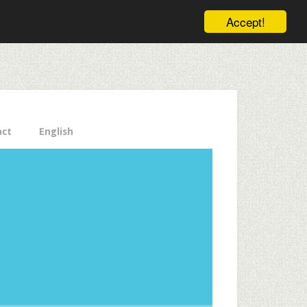
ele pe email aici!
Accept!
Close
act
English