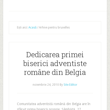
Ești aici:
Acasă
/
Arhive pentru bruxelles
Dedicarea primei
biserici adventiste
române din Belgia
noiembrie 24, 2010
By
Site Editor
Comunitatea adventistă română din Belgia are în
sfârşit prima biserică proprie. Sâmbătă, 27