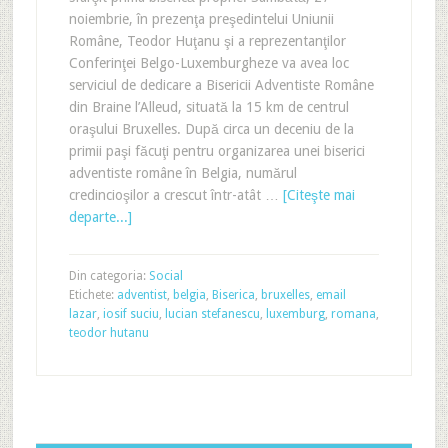
noiembrie, în prezenţa preşedintelui Uniunii
Române, Teodor Huţanu şi a reprezentanţilor
Conferinţei Belgo-Luxemburgheze va avea loc
serviciul de dedicare a Bisericii Adventiste Române
din Braine l’Alleud, situată la 15 km de centrul
oraşului Bruxelles. După circa un deceniu de la
primii paşi făcuţi pentru organizarea unei biserici
adventiste române în Belgia, numărul
credincioşilor a crescut într-atât …
[Citeşte mai
departe...]
Din categoria:
Social
Etichete:
adventist
,
belgia
,
Biserica
,
bruxelles
,
email
lazar
,
iosif suciu
,
lucian stefanescu
,
luxemburg
,
romana
,
teodor hutanu