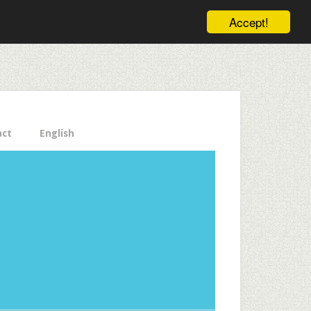
ele pe email aici!
Accept!
Close
act
English