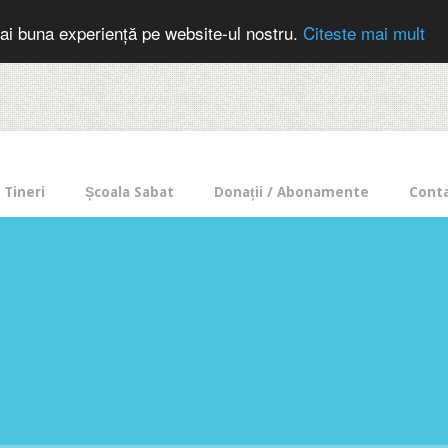
cer in mod frecvent?
Doneaza pentru Intercer aici!
Inscrie-te la buletin
ai buna experiență pe website-ul nostru.
Citeste mai mult
Tineri
Școala Sabat
Donații / Abonamente
Cont
e