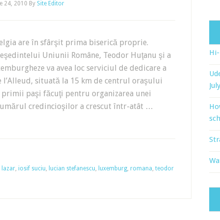
e 24, 2010
By
Site Editor
gia are în sfârşit prima biserică proprie.
Hi
reşedintelui Uniunii Române, Teodor Huţanu şi a
xemburgheze va avea loc serviciul de dedicare a
Ude
 l’Alleud, situată la 15 km de centrul oraşului
Jul
 primii paşi făcuţi pentru organizarea unei
numărul credincioşilor a crescut într-atât …
Ho
sch
Str
Wat
 lazar
,
iosif suciu
,
lucian stefanescu
,
luxemburg
,
romana
,
teodor