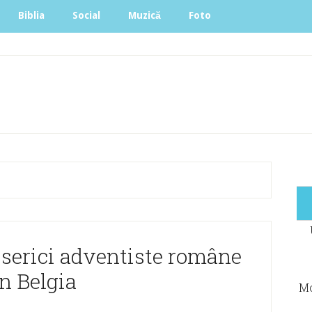
Biblia
Social
Muzică
Foto
iserici adventiste române
n Belgia
Mo