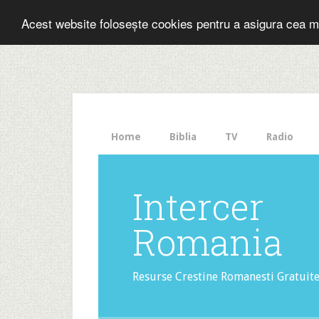
Folosesti Inter
Acest website folosește cookies pentru a asigura cea m
The
HelloBar
- a
little
bar
that
Home
Biblia
TV
Radio
gets
noticed!
Intercer
Romania
Resurse Crestine Romanesti Gratuit