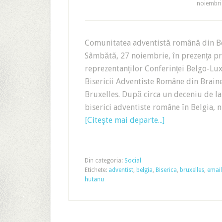
noiembri
Comunitatea adventistă română din Bel
Sâmbătă, 27 noiembrie, în prezenţa p
reprezentanţilor Conferinţei Belgo-Lu
Bisericii Adventiste Române din Braine
Bruxelles. După circa un deceniu de la
biserici adventiste române în Belgia, 
[Citeşte mai departe...]
Din categoria:
Social
Etichete:
adventist
,
belgia
,
Biserica
,
bruxelles
,
email
hutanu