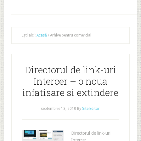
Ești aici:
Acasă
/
Arhive pentru comercial
Directorul de link-uri
Intercer – o noua
infatisare si extindere
septembrie 13, 2010
By
Site Editor
Directorul de link-uri
Intercer