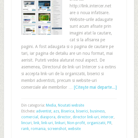
http://link.intercer.net
are o noua infatisare.
Website-urile adaugate
sunt acum afisate prin
imagini atat la cautare,
cat si la afisarea pe
pagini. A fost adaugata si o pagina de cautare pe
tari, iar pagina de detaliu are un nou format, mai
aerisit. Puteti vedea alaturat noul aspect. De
asemenea, Directorul de link-uri Intercer s-a extins
si accepta link-uri de la organizatii, biserici si
membri adventisti, precum si website-uri
comerciale ale membrilor …
[Citeşte mai departe...]
Din categoria:
Media
,
Noutati website
Etichete:
adventist
,
azs
,
Biserica
,
biserici
,
business
,
comercial
,
diaspora
,
director
,
director link-uri
,
intercer
,
lincuri
,
link
,
link-uri
,
linkuri
,
Non-profit
,
organizatii
,
PR
,
rank
,
romania
,
screenshot
,
website