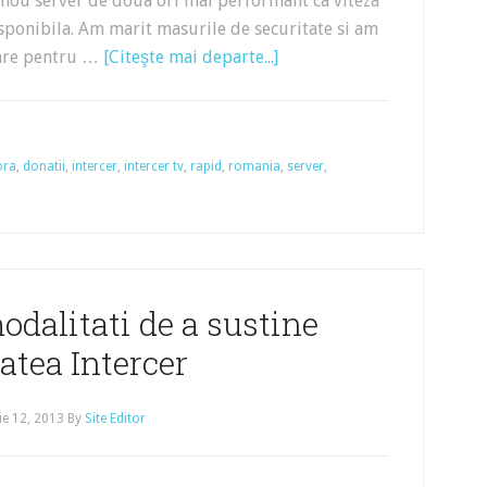
 nou server de doua ori mai performant ca viteza
sponibila. Am marit masurile de securitate si am
sare pentru …
[Citeşte mai departe...]
ora
,
donatii
,
intercer
,
intercer tv
,
rapid
,
romania
,
server
,
odalitati de a sustine
tatea Intercer
e 12, 2013
By
Site Editor