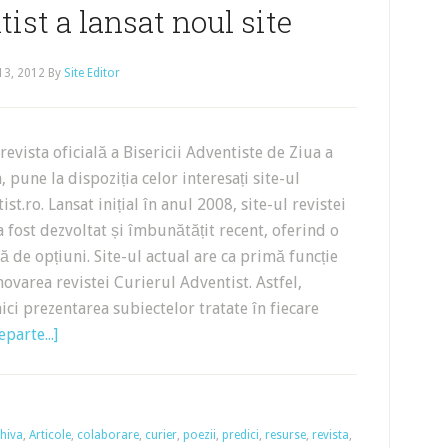
ist a lansat noul site
 13, 2012
By
Site Editor
revista oficială a Bisericii Adventiste de Ziua a
pune la dispoziția celor interesați site-ul
t.ro. Lansat inițial în anul 2008, site-ul revistei
 fost dezvoltat și îmbunătățit recent, oferind o
 de opțiuni. Site-ul actual are ca primă funcție
ovarea revistei Curierul Adventist. Astfel,
aici prezentarea subiectelor tratate în fiecare
parte...]
hiva
,
Articole
,
colaborare
,
curier
,
poezii
,
predici
,
resurse
,
revista
,