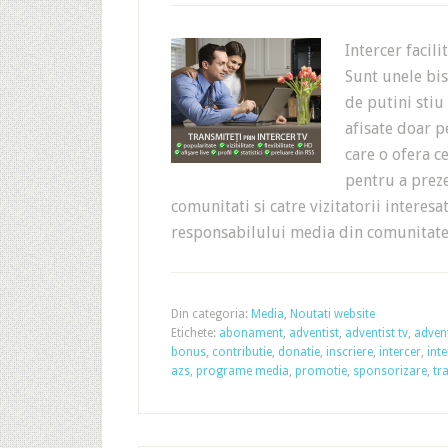
Intercer facil
Sunt unele bis
de putini stiu
afisate doar p
care o ofera 
pentru a preze
comunitati si catre vizitatorii interesa
responsabilului media din comunita
Din categoria:
Media
,
Noutati website
Etichete:
abonament
,
adventist
,
adventist tv
,
advent
bonus
,
contributie
,
donatie
,
inscriere
,
intercer
,
inte
azs
,
programe media
,
promotie
,
sponsorizare
,
tr