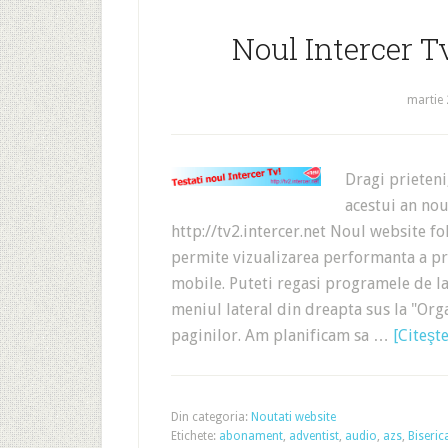
Noul Intercer Tv
martie 
Dragi prieteni
acestui an nou
http://tv2.intercer.net Noul website f
permite vizualizarea performanta a pro
mobile. Puteti regasi programele de la 
meniul lateral din dreapta sus la "Orga
paginilor. Am planificam sa …
[Citeşte
Din categoria:
Noutati website
Etichete:
abonament
,
adventist
,
audio
,
azs
,
Biseric