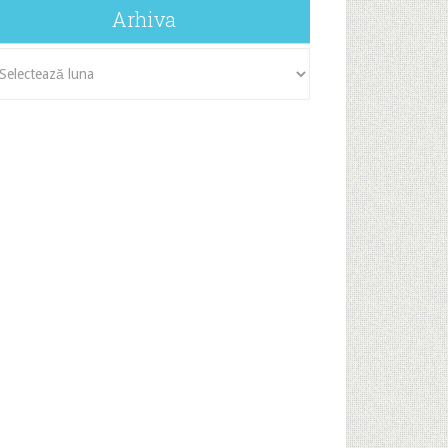
Arhiva
iva