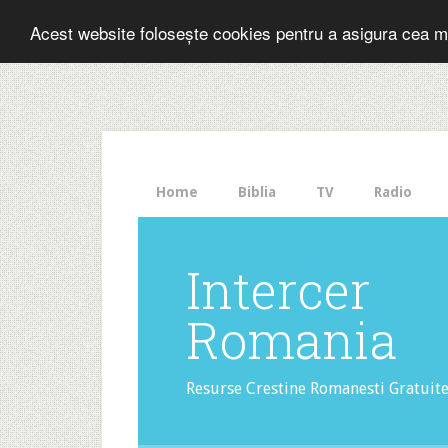
Folosesti Inter
Acest website folosește cookies pentru a asigura cea m
The
HelloBar
- a
little
bar
that
Home
Biblia
TV
Radio
gets
noticed!
Intercer
Romania
Resurse Crestine Romanesti Gratuit