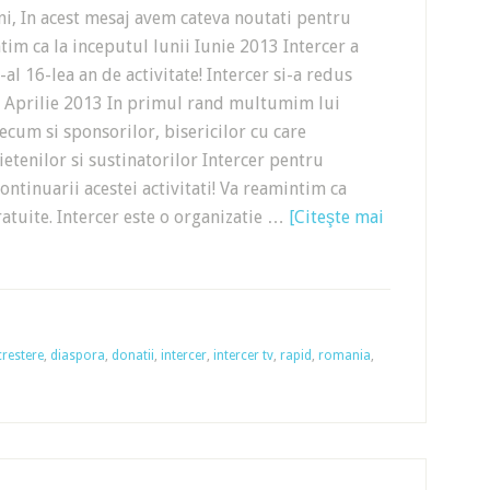
ni, In acest mesaj avem cateva noutati pentru
tim ca la inceputul lunii Iunie 2013 Intercer a
-al 16-lea an de activitate! Intercer si-a redus
in Aprilie 2013 In primul rand multumim lui
cum si sponsorilor, bisericilor cu care
etenilor si sustinatorilor Intercer pentru
continuarii acestei activitati! Va reamintim ca
ratuite. Intercer este o organizatie …
[Citeşte mai
crestere
,
diaspora
,
donatii
,
intercer
,
intercer tv
,
rapid
,
romania
,