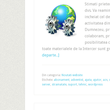
Stimati priete
dvs. Va reamin
incheiat cel de
activitatea d
Dumnezeu, pre
colaboram, pri
posibilitatea 
toate materialele de la Intercer sunt g
departe...]
Din categoria:
Noutati website
Etichete:
abonament
,
adventist
,
ajuta
,
ajutor
,
azs
,
server
,
strainatate
,
suport
,
tehnic
,
wordpress