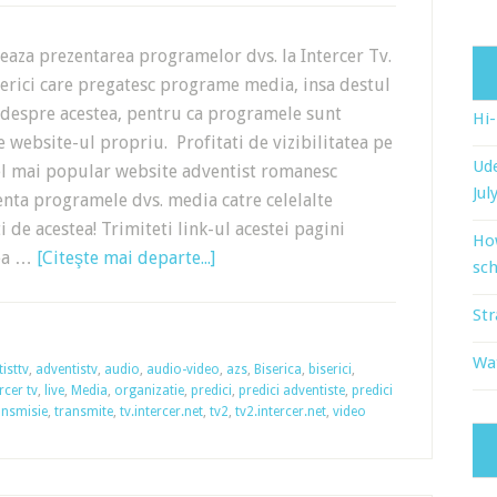
iteaza prezentarea programelor dvs. la Intercer Tv.
erici care pregatesc programe media, insa destul
 despre acestea, pentru ca programele sunt
Hi
e website-ul propriu. Profitati de vizibilitatea pe
Ude
cel mai popular website adventist romanesc
Jul
nta programele dvs. media catre celelalte
ti de acestea! Trimiteti link-ul acestei pagini
Ho
tea …
[Citeşte mai departe...]
sch
Str
Wat
isttv
,
adventistv
,
audio
,
audio-video
,
azs
,
Biserica
,
biserici
,
rcer tv
,
live
,
Media
,
organizatie
,
predici
,
predici adventiste
,
predici
ansmisie
,
transmite
,
tv.intercer.net
,
tv2
,
tv2.intercer.net
,
video