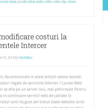
scoala sabat
,
scoala sabat audio
,
video
,
video clip
,
vimeo
,
Arh
modificare costuri la
ntele Intercer
e 16, 2013
By
Site Editor
ni, Va comunicam in acest articol cateva noutati
costuri legate de serviciile Intercer / Lucian Web
cer se afla pe un server nou, mai peformant Pentru
a in continuare servicii web de calitate la
farsitul lunii August am trecut toate website-urile