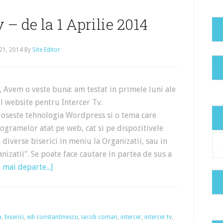
 – de la 1 Aprilie 2014
21, 2014
By
Site Editor
, Avem o veste buna: am testat in primele luni ale
l website pentru Intercer Tv.
oloseste tehnologia Wordpress si o tema care
gramelor atat pe web, cat si pe dispozitivele
Cat
diverse biserici in meniu la Organizatii, sau in
nizatii". Se poate face cautare in partea de sus a
 mai departe...]
a
,
biserici
,
edi constantinescu
,
iacob coman
,
intercer
,
intercer tv
,