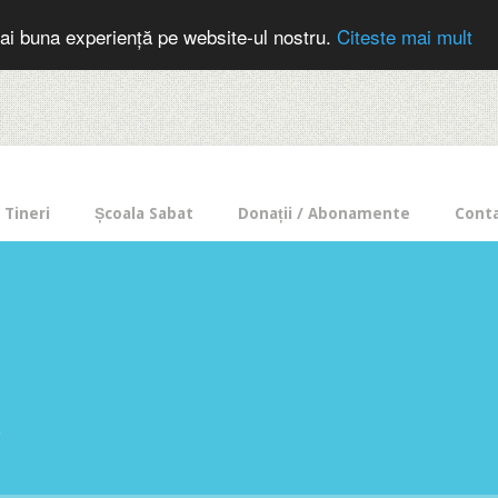
cer in mod frecvent?
Doneaza pentru Intercer aici!
Inscrie-te la buletin
ai buna experiență pe website-ul nostru.
Citeste mai mult
Tineri
Școala Sabat
Donații / Abonamente
Cont
e