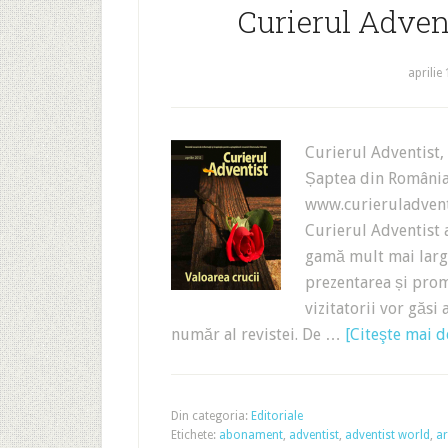
Curierul Advent
aprilie
Curierul Adventist, 
Șaptea din România, 
www.curieruladventis
Curierul Adventist a
gamă mult mai largă
prezentarea și prom
vizitatorii vor găsi 
număr al revistei. De …
[Citeşte mai de
Din categoria:
Editoriale
Etichete:
abonament
,
adventist
,
adventist world
,
ar