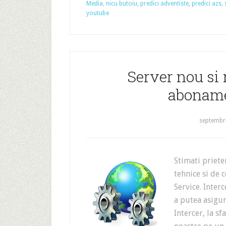
Media
,
nicu butoiu
,
predici adventiste
,
predici azs
,
youtube
Server nou si 
aboname
septembri
Stimati priete
tehnice si de 
Service. Inter
a putea asigur
Intercer, la s