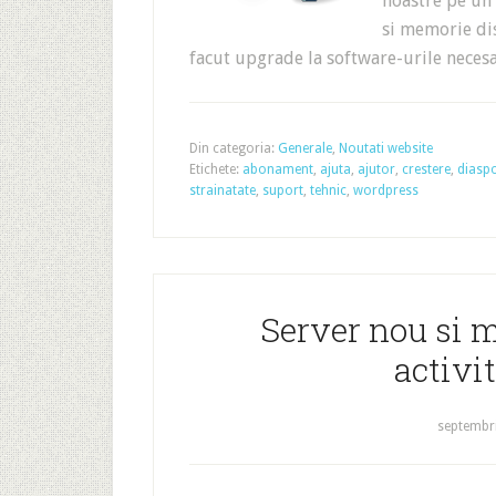
noastre pe un
si memorie di
facut upgrade la software-urile nece
Din categoria:
Generale
,
Noutati website
Etichete:
abonament
,
ajuta
,
ajutor
,
crestere
,
diasp
strainatate
,
suport
,
tehnic
,
wordpress
Server nou si m
activi
septembri