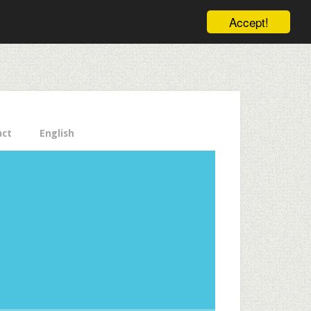
ele pe email aici!
Accept!
Close
act
English