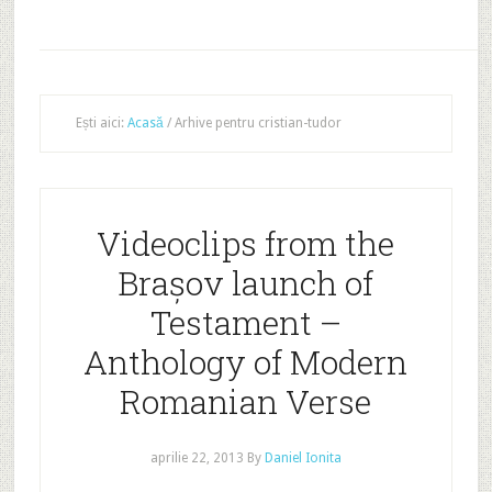
Ești aici:
Acasă
/
Arhive pentru cristian-tudor
Videoclips from the
Brașov launch of
Testament –
Anthology of Modern
Romanian Verse
aprilie 22, 2013
By
Daniel Ionita