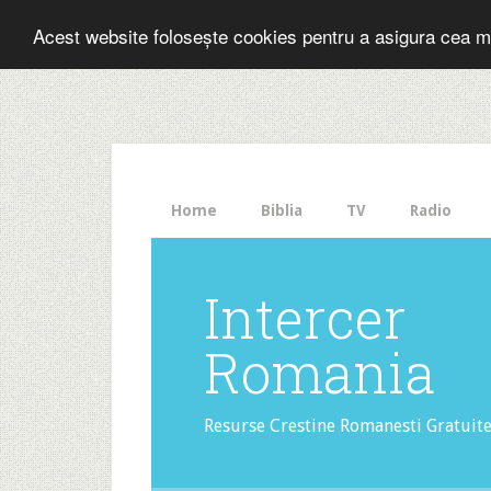
Folosesti Inter
Acest website folosește cookies pentru a asigura cea m
The
HelloBar
- a
little
bar
that
Home
Biblia
TV
Radio
gets
noticed!
Intercer
Romania
Resurse Crestine Romanesti Gratuit