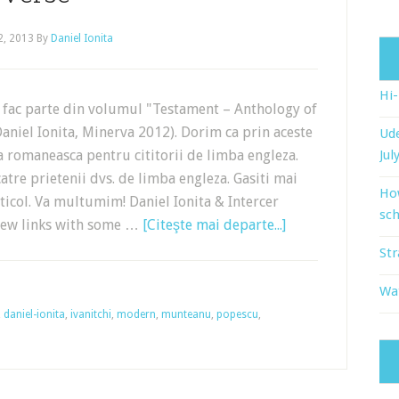
22, 2013
By
Daniel Ionita
Hi
a fac parte din volumul "Testament – Anthology of
aniel Ionita, Minerva 2012). Dorim ca prin aceste
Ude
romaneasca pentru cititorii de limba engleza.
Jul
catre prietenii dvs. de limba engleza. Gasiti mai
Ho
rticol. Va multumim! Daniel Ionita & Intercer
sch
 few links with some …
[Citeşte mai departe...]
Str
Wat
,
daniel-ionita
,
ivanitchi
,
modern
,
munteanu
,
popescu
,