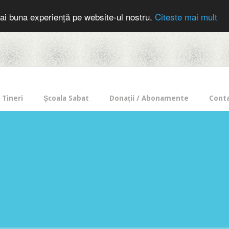
cer in mod frecvent?
Doneaza pentru Intercer aici!
Inscrie-te la buletin
ai buna experiență pe website-ul nostru.
Citeste mai mult
Tineri
Școala Sabat
Donații / Abonamente
Cont
e