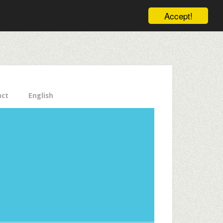
ele pe email aici!
Accept!
Close
act
English