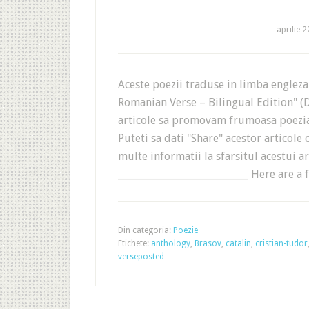
aprilie 
Aceste poezii traduse in limba englez
Romanian Verse – Bilingual Edition" (D
articole sa promovam frumoasa poezia 
Puteti sa dati "Share" acestor articole 
multe informatii la sfarsitul acestui a
___________________________ Here are a
Din categoria:
Poezie
Etichete:
anthology
,
Brasov
,
catalin
,
cristian-tudor
verseposted