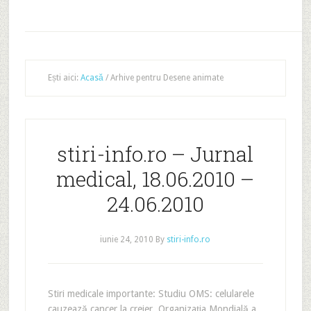
Ești aici:
Acasă
/
Arhive pentru Desene animate
stiri-info.ro – Jurnal
medical, 18.06.2010 –
24.06.2010
iunie 24, 2010
By
stiri-info.ro
Stiri medicale importante: Studiu OMS: celularele
cauzează cancer la creier Organizaţia Mondială a