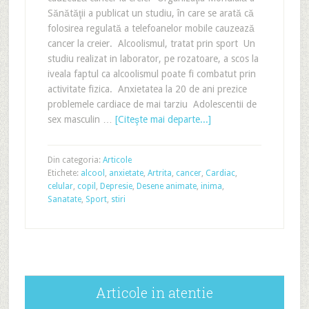
Sănătăţii a publicat un studiu, în care se arată că
folosirea regulată a telefoanelor mobile cauzează
cancer la creier. Alcoolismul, tratat prin sport Un
studiu realizat in laborator, pe rozatoare, a scos la
iveala faptul ca alcoolismul poate fi combatut prin
activitate fizica. Anxietatea la 20 de ani prezice
problemele cardiace de mai tarziu Adolescentii de
sex masculin …
[Citeşte mai departe...]
Din categoria:
Articole
Etichete:
alcool
,
anxietate
,
Artrita
,
cancer
,
Cardiac
,
celular
,
copil
,
Depresie
,
Desene animate
,
inima
,
Sanatate
,
Sport
,
stiri
Articole in atentie