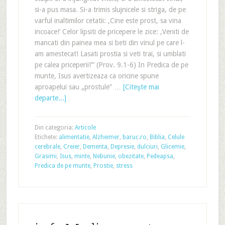
si-a pus masa. Si-a trimis slujnicele si striga, de pe
varful inaltimilor cetatii: ‚Cine este prost, sa vina
incoace!’ Celor lipsiti de pricepere le zice: ‚Veniti de
mancati din painea mea si beti din vinul pe care l-
am amestecat! Lasati prostia si veti trai, si umblati
pe calea priceperii!’” (Prov. 9.1-6) In Predica de pe
munte, Isus avertizeaza ca oricine spune
aproapelui sau „prostule” …
[Citeşte mai
departe...]
Din categoria:
Articole
Etichete:
alimentatie
,
Alzheimer
,
baruc.ro
,
Biblia
,
Celule
cerebrale
,
Creier
,
Dementa
,
Depresie
,
dulciuri
,
Glicemie
,
Grasimi
,
Isus
,
minte
,
Nebunie
,
obezitate
,
Pedeapsa
,
Predica de pe munte
,
Prostie
,
stress