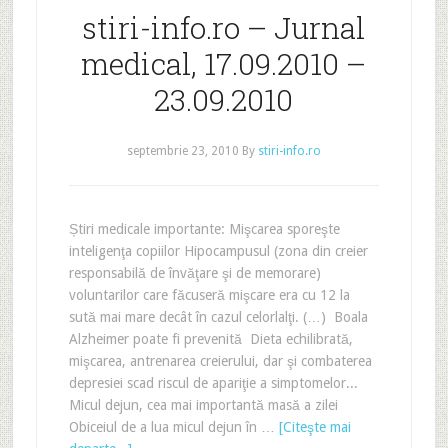
stiri-info.ro – Jurnal
medical, 17.09.2010 –
23.09.2010
septembrie 23, 2010
By
stiri-info.ro
Știri medicale importante: Mişcarea sporeşte
inteligenţa copiilor Hipocampusul (zona din creier
responsabilă de învăţare şi de memorare)
voluntarilor care făcuseră mişcare era cu 12 la
sută mai mare decât în cazul celorlalţi. (…) Boala
Alzheimer poate fi prevenită Dieta echilibrată,
mişcarea, antrenarea creierului, dar şi combaterea
depresiei scad riscul de apariţie a simptomelor...
Micul dejun, cea mai importantă masă a zilei
Obiceiul de a lua micul dejun în …
[Citeşte mai