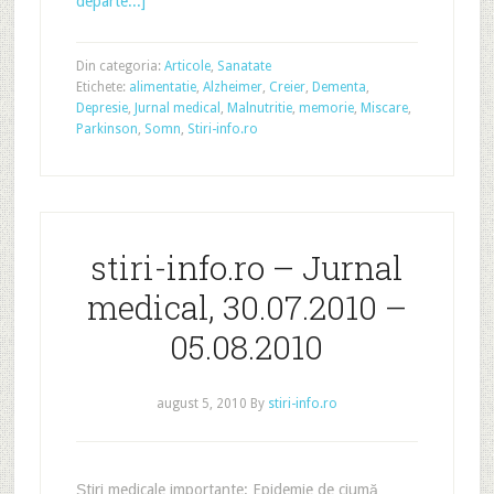
departe...]
Din categoria:
Articole
,
Sanatate
Etichete:
alimentatie
,
Alzheimer
,
Creier
,
Dementa
,
Depresie
,
Jurnal medical
,
Malnutritie
,
memorie
,
Miscare
,
Parkinson
,
Somn
,
Stiri-info.ro
stiri-info.ro – Jurnal
medical, 30.07.2010 –
05.08.2010
august 5, 2010
By
stiri-info.ro
Știri medicale importante: Epidemie de ciumă