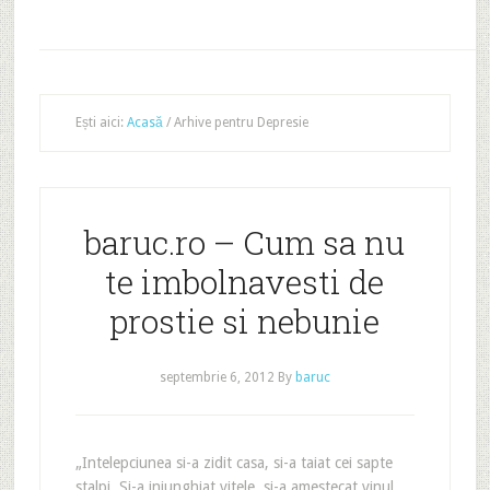
Ești aici:
Acasă
/
Arhive pentru Depresie
baruc.ro – Cum sa nu
te imbolnavesti de
prostie si nebunie
septembrie 6, 2012
By
baruc
„Intelepciunea si-a zidit casa, si-a taiat cei sapte
stalpi. Si-a injunghiat vitele, si-a amestecat vinul,