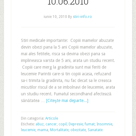
10.06.2010
iunie 10, 2010
By
stiri-info.ro
Stiri medicale importante: Copiii mamelor abuzate
devin obezi pana la 5 ani Copiii mamelor abuzate,
mai ales fetitele, risca sa devina obezi pana sa
implineasca varsta de 5 ani, arata un studiu recent.
Copiii care merg la gradinita sunt mai feriti de
leucemie Parintii care-si tin copiii acasa, refuzand
sa-i trimita la gradinita, nu fac decat sa le creasca
micutilor riscul de a se imbolnavi de leucemie, arata
un studiu recent. Fumatul secondhand afectează
sănătatea …
[Citeşte mai departe...]
Din categoria:
Articole
Etichete:
abuz
,
cancer
,
copil
,
Depresie
,
fumat
,
Insomnie
,
leucemie
,
mama
,
Mortalitate
,
obezitate
,
Sanatate