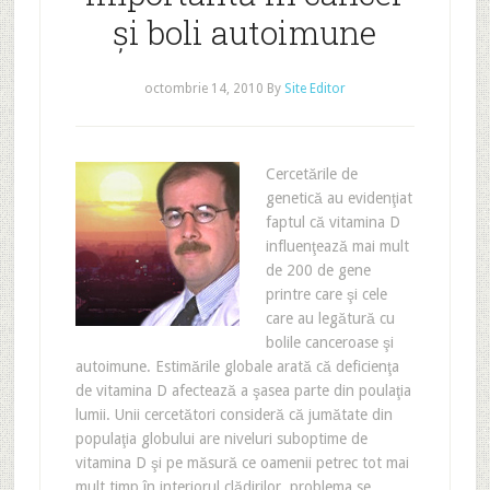
şi boli autoimune
octombrie 14, 2010
By
Site Editor
Cercetările de
genetică au evidenţiat
faptul că vitamina D
influenţează mai mult
de 200 de gene
printre care şi cele
care au legătură cu
bolile canceroase şi
autoimune. Estimările globale arată că deficienţa
de vitamina D afectează a şasea parte din poulaţia
lumii. Unii cercetători consideră că jumătate din
populaţia globului are niveluri suboptime de
vitamina D şi pe măsură ce oamenii petrec tot mai
mult timp în interiorul clădirilor, problema se