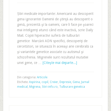
Știri medicale importante: Americanii au descoperit
gena ignorantei Oamenii de ştinţă au descoperit o
genă, prezentă şi la oameni, care îi face pe şoareci
mai inteligenţi atunci când este inactivă, scrie Daily
Mail. Copiii hiperactivi suferă de tulburări
genetice Marcării ADN specifici, descoperiţi de
cercetători, se situează în aceeaşi arie cerebrală ca
şi variantele genetice asociate cu autismul şi
schizofrenia. Migrenele sunt rezultatul mutatiei
unei gene, ce …
[Citeşte mai departe...]
Din categoria:
Articole
Etichete:
Aspirina
,
copil
,
Creier
,
Depresie
,
Gena
,
Jurnal
medical
,
Migrena
,
Stiri-info.ro
,
Tulburare genetica