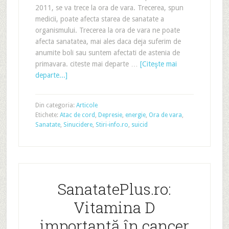
2011, se va trece la ora de vara. Trecerea, spun
medicii, poate afecta starea de sanatate a
organismului. Trecerea la ora de vara ne poate
afecta sanatatea, mai ales daca deja suferim de
anumite boli sau suntem afectati de astenia de
primavara. citeste mai departe …
[Citeşte mai
departe...]
Din categoria:
Articole
Etichete:
Atac de cord
,
Depresie
,
energie
,
Ora de vara
,
Sanatate
,
Sinucidere
,
Stiri-info.ro
,
suicid
SanatatePlus.ro:
Vitamina D
importantă în cancer