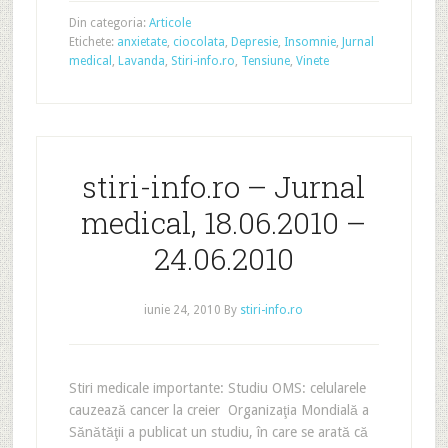
Din categoria:
Articole
Etichete:
anxietate
,
ciocolata
,
Depresie
,
Insomnie
,
Jurnal
medical
,
Lavanda
,
Stiri-info.ro
,
Tensiune
,
Vinete
stiri-info.ro – Jurnal
medical, 18.06.2010 –
24.06.2010
iunie 24, 2010
By
stiri-info.ro
Stiri medicale importante: Studiu OMS: celularele
cauzează cancer la creier Organizaţia Mondială a
Sănătăţii a publicat un studiu, în care se arată că