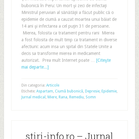
bubonică în Peru: Un mort şi zeci de infectaţi
Ministrul peruvian al sănătăţii a făcut public că o
epidemie de ciumă a cauzat moartea unui băiat de
14 ani şi infectarea a cel puţin 31 de persoane.
Mierea, folosita ca tratament pentru rani Mierea
a fost folosita de mult timp ca tratament in diverse
afectiuni: acum insa un spital din Statele Unite a
decis sa transforme mierea in medicament
autorizat. Prea mult Internet poate …
[Citeşte
mai departe...]
Din categoria:
Articole
Etichete:
Aspartam
,
Ciumă bubonică
,
Depresie
,
Epidemie
,
Jurnal medical
,
Miere
,
Rana
,
Remediu
,
Somn
stiri-info.ro – Jurnal