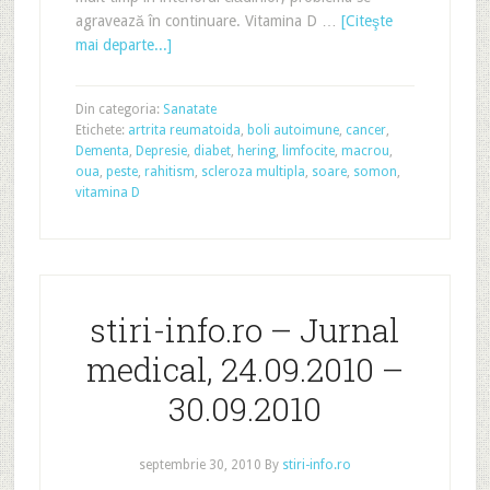
agravează în continuare. Vitamina D …
[Citeşte
mai departe...]
Din categoria:
Sanatate
Etichete:
artrita reumatoida
,
boli autoimune
,
cancer
,
Dementa
,
Depresie
,
diabet
,
hering
,
limfocite
,
macrou
,
oua
,
peste
,
rahitism
,
scleroza multipla
,
soare
,
somon
,
vitamina D
stiri-info.ro – Jurnal
medical, 24.09.2010 –
30.09.2010
septembrie 30, 2010
By
stiri-info.ro