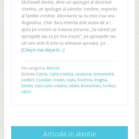
McDowell devine, dintr-un apologet al doctrinei
crestine, un apologet al valorilor crestine, respectiv
al familiei crestine. Abordarea sa nu este insa una
dogmatica, chiar daca intentia este aceea de a-i
ajuta pe crestini sa traiasca porunca „Sa iubesti pe
aproapele tau ca pe tine insuti!”, pe aproapele tau
cel care este iti este cu adevarat aproape, pe …
[Citeşte mai departe...]
Din categoria:
Articole
Etichete:
Camin
,
Carte crestina
,
casatorie
,
comunicare
,
conflict
,
Consilier
,
crestin
,
cuplu
,
Doctrina
,
Dogma
,
familie
,
Gala cartii crestine
,
relatie
,
Romantism
,
Scriitor
,
valori
Articole in atentie