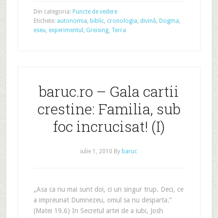
Din categoria:
Puncte de vedere
Etichete:
autonomia
,
biblic
,
cronologia
,
divină
,
Dogma
,
eseu
,
experimentul
,
Greising
,
Terra
baruc.ro – Gala cartii
crestine: Familia, sub
foc incrucisat! (I)
iulie 1, 2010
By
baruc
„Asa ca nu mai sunt doi, ci un singur trup. Deci, ce
a impreunat Dumnezeu, omul sa nu desparta.”
(Matei 19.6) In Secretul artei de a iubi, Josh