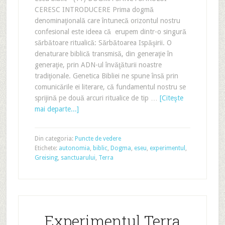
CERESC INTRODUCERE Prima dogmă
denominaţională care întunecă orizontul nostru
confesional este ideea că erupem dintr-o singură
sărbătoare ritualică: Sărbătoarea Ispăşirii. O
denaturare biblică transmisă, din generaţie în
generaţie, prin ADN-ul învăţăturii noastre
tradiţionale. Genetica Bibliei ne spune însă prin
comunicările ei literare, că fundamentul nostru se
sprijină pe două arcuri ritualice de tip …
[Citeşte
mai departe...]
Din categoria:
Puncte de vedere
Etichete:
autonomia
,
biblic
,
Dogma
,
eseu
,
experimentul
,
Greising
,
sanctuarului
,
Terra
Experimentul Terra