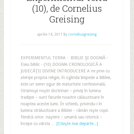
(10), de Cornelius
Greising
aprilie 14, 2011
By
corneliusgreising
EXPERIMENTUL TERRA - BIBLIE ŞI DOGMĂ -
Eseu biblic - (10) DOGMA CRONOLOGICĂ A
JUDECĂŢII DIVINE INTRODUCERE A ne privi cu
atenţie propria religie, în oglinda limpede a Bibliei,
este un semn sigur de maturitate confesională.
Strămoşii noştri doctrinari – priviţi în lumina
tradiţiei – sunt farurile noastre călăuzitoare în
noaptea acestei lumi. În schimb, privindu-i în
lumina strălucitoare a Bibliei – râmân nişte copii.
Fiindcă orice naştere – umană sau istorică –
începe cu vârsta …
[Citeşte mai departe...]