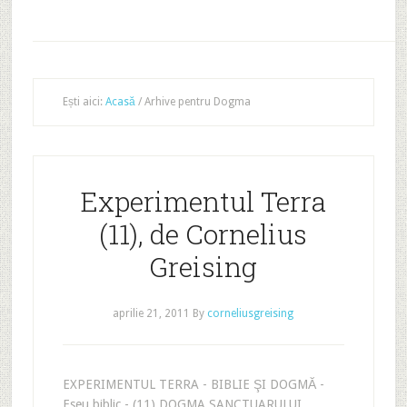
Ești aici:
Acasă
/
Arhive pentru Dogma
Experimentul Terra
(11), de Cornelius
Greising
aprilie 21, 2011
By
corneliusgreising
EXPERIMENTUL TERRA - BIBLIE ŞI DOGMĂ -
Eseu biblic - (11) DOGMA SANCTUARULUI