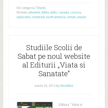
Din categoria:
Tineret
Etichete:
adventist
,
Biblia
,
biblic
,
canada
,
concurs
,
explorator
,
montreal
,
north america
,
roman
,
uniune
Studiile Scolii de
Sabat pe noul website
al Editurii „Viata si
Sanatate”
martie 20, 2012
By
Site Editor
Editura "Viata si