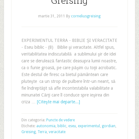
Greising
martie 31, 2011
By
corneliusgreising
EXPERIMENTUL TERRA - BIBLIE ŞI VERACITATE
- Eseu biblic - (8) Biblie şi veracitate. Altfel spus,
veritabilitatea indiscutabilă a sublimului şir de idei
care se derulează fantastic deasupra lumii noastre,
ca o funie groasă, pe care păşim cu toţii acrobatic.
Este destul de firesc ca bietul pământean care
pluteşte ca un strop de pulbere într-un neant, să
fie îndreptăţit să afle incontestabila valabilitate a
minunatei Cărţi care îl conduce spre ieşirea din
criza …
[Citeşte mai departe...]
Din categoria:
Puncte de vedere
Etichete:
autonomia
,
biblic
,
eseu
,
experimentul
,
gordian
,
Greising
,
Terra
,
veracitate