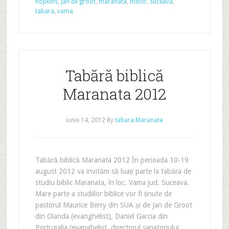
hopkins
,
jan de groot
,
maranata
,
nistor
,
suceava
,
tabara
,
vama
Tabără biblică
Maranata 2012
iunie 14, 2012
By
tabara Maranata
Tabără biblică Maranata 2012 În perioada 10-19
august 2012 va invităm să luați parte la tabăra de
studiu biblic Maranata, în loc. Vama jud. Suceava.
Mare parte a studiilor biblice vor fi ținute de
pastorul Maurice Berry din SUA și de Jan de Groot
din Olanda (evanghelist), Daniel Garcia din
Portugalia (evanghelist, directorul sanatoriului