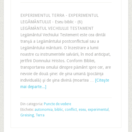
EXPERIMENTUL TERRA - EXPERIMENTUL
LEGĂMÂNTULUI - Eseu biblic - (6)
LEGĂMÂNTUL VECHIULUI TESTAMENT
Legământul Vechiului Testement este cea dintâi
tranşă a Legământului postconflictual sau a
Legământului mântuirii. O înzestrare a lumii
noastre cu instrumentele salvării, în mod anticipat,
jertfirii Domnului Hristos. Conform Bibliei,
transportarea omului dinspre pământ spre cer, are
nevoie de două şine: de şina umană (pocăinţa
individuală) şi de şina divină (moartea …
[Citeşte
mai departe...]
Din categoria:
Puncte de vedere
Etichete:
autonomia
,
biblic
,
conflict
,
eseu
,
experimentul
,
Greising
,
Terra