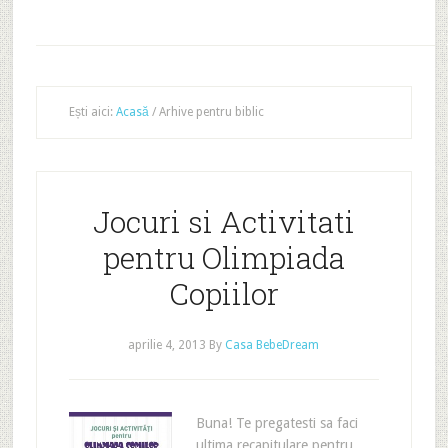
Ești aici:
Acasă
/
Arhive pentru biblic
Jocuri si Activitati
pentru Olimpiada
Copiilor
aprilie 4, 2013
By
Casa BebeDream
Buna! Te pregatesti sa faci
ultima recapitulare pentru