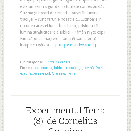
atenţie propria religie, în oglinda limpede a Bibliei,
este un semn sigur de maturitate confesională.
Strămoşii noştri doctrinari – priviţi în lumina
tradiţiei – sunt farurile noastre călăuzitoare în
noaptea acestei lumi. În schimb, privindu-i în
lumina strălucitoare a Bibliei – râmân nişte copii.
Fiindcă orice naştere – umană sau istorică –
începe cu vârsta …
[Citeşte mai departe...]
Din categoria:
Puncte de vedere
Etichete:
autonomia
,
biblic
,
cronologia
,
divină
,
Dogma
,
eseu
,
experimentul
,
Greising
,
Terra
Experimentul Terra
(8), de Cornelius