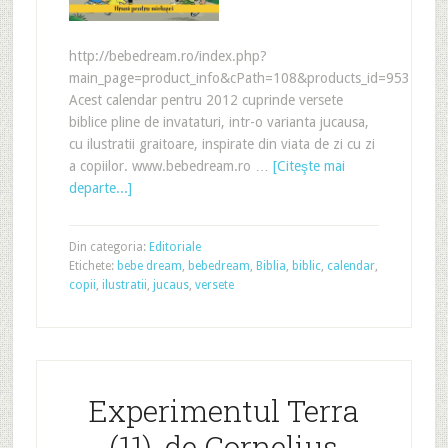
http://bebedream.ro/index.php?
main_page=product_info&cPath=108&products_id=953
Acest calendar pentru 2012 cuprinde versete
biblice pline de invataturi, intr-o varianta jucausa,
cu ilustratii graitoare, inspirate din viata de zi cu zi
a copiilor. www.bebedream.ro …
[Citeşte mai
departe...]
Din categoria:
Editoriale
Etichete:
bebe dream
,
bebedream
,
Biblia
,
biblic
,
calendar
,
copii
,
ilustratii
,
jucaus
,
versete
Experimentul Terra
(11), de Cornelius