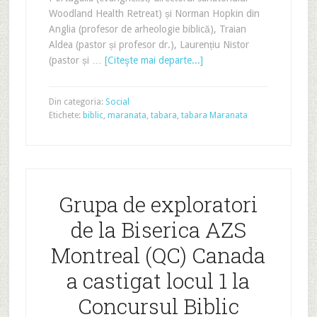
Woodland Health Retreat) și Norman Hopkin din
Anglia (profesor de arheologie biblică), Traian
Aldea (pastor și profesor dr.), Laurențiu Nistor
(pastor și …
[Citeşte mai departe...]
Din categoria:
Social
Etichete:
biblic
,
maranata
,
tabara
,
tabara Maranata
Grupa de exploratori
de la Biserica AZS
Montreal (QC) Canada
a castigat locul 1 la
Concursul Biblic