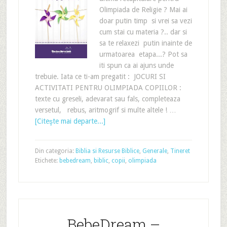
Olimpiada de Religie ? Mai ai
doar putin timp si vrei sa vezi
cum stai cu materia ?.. dar si
sa te relaxezi putin inainte de
urmatoarea etapa...? Pot sa
iti spun ca ai ajuns unde
trebuie. Iata ce ti-am pregatit : JOCURI SI
ACTIVITATI PENTRU OLIMPIADA COPIILOR :
texte cu greseli, adevarat sau fals, completeaza
versetul, rebus, aritmogrif si multe altele ! …
[Citeşte mai departe...]
Din categoria:
Biblia si Resurse Biblice
,
Generale
,
Tineret
Etichete:
bebedream
,
biblic
,
copii
,
olimpiada
BebeDream –