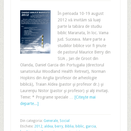
În perioada 10-19 august
2012 vă invităm să luaţi
parte la tabăra de studiu
biblic Maranata, în loc. Vama
jud. Suceava. Mare parte a
studiilor biblice vor fi ţinute
de pastorul Maurice Berry din
SUA , Jan de Groot din
Olanda, Daniel Garcia din Portugalia (directorul
sanatoriului Woodland Health Retreat), Norman
Hopkins din Anglia (profesor de arheologie
biblică), Traian Aldea (pastor şi profesor dr.) şi
Laurenţiu Nistor (pastor şi profesor) şi alţi invitaţi.
Teme: * Programe speciale …
[Citeşte mai
departe...]
Din categoria:
Generale
,
Social
Etichete:
2012
,
aldea
,
berry
,
Biblia
,
biblic
,
garcia
,