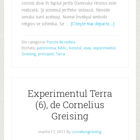
constă doar în faptul jertfa Domnului Hristos este
realizată. Şi sistemul jertfelor sistează. Nevoile
omului sunt aceleaşi. Numai învelişul simbolic
religios se schimba. Se …
[Citeşte mai departe...]
Din categoria:
Puncte de vedere
Etichete:
autonomia
,
biblic
,
botezul
,
eseu
,
experimentul
,
Greising
,
principiul
,
Terra
Experimentul Terra
(6), de Cornelius
Greising
martie 17, 2011
By
corneliusgreising