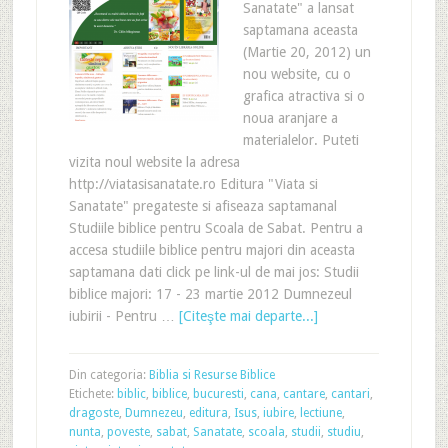
Sanatate" a lansat
saptamana aceasta
(Martie 20, 2012) un
nou website, cu o
grafica atractiva si o
noua aranjare a
materialelor. Puteti
vizita noul website la adresa
http://viatasisanatate.ro Editura "Viata si
Sanatate" pregateste si afiseaza saptamanal
Studiile biblice pentru Scoala de Sabat. Pentru a
accesa studiile biblice pentru majori din aceasta
saptamana dati click pe link-ul de mai jos: Studii
biblice majori: 17 - 23 martie 2012 Dumnezeul
iubirii - Pentru …
[Citeşte mai departe...]
Din categoria:
Biblia si Resurse Biblice
Etichete:
biblic
,
biblice
,
bucuresti
,
cana
,
cantare
,
cantari
,
dragoste
,
Dumnezeu
,
editura
,
Isus
,
iubire
,
lectiune
,
nunta
,
poveste
,
sabat
,
Sanatate
,
scoala
,
studii
,
studiu
,