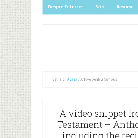
Despre Intercer
Stiri
Resurse
Ești aici:
Acasă
/
Arhive pentru famous
A video snippet f
Testament – Antho
including the reci