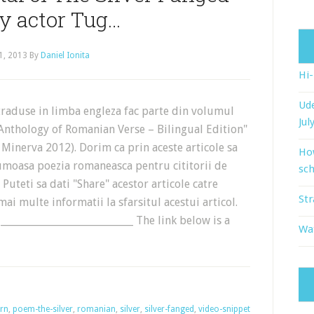
by actor Tug…
1, 2013
By
Daniel Ionita
Hi
Ude
traduse in limba engleza fac parte din volumul
Jul
Anthology of Romanian Verse – Bilingual Edition"
, Minerva 2012). Dorim ca prin aceste articole sa
Ho
oasa poezia romaneasca pentru cititorii de
sch
 Puteti sa dati "Share" acestor articole catre
Str
mai multe informatii la sfarsitul acestui articol.
___________________________ The link below is a
Wat
rn
,
poem-the-silver
,
romanian
,
silver
,
silver-fanged
,
video-snippet