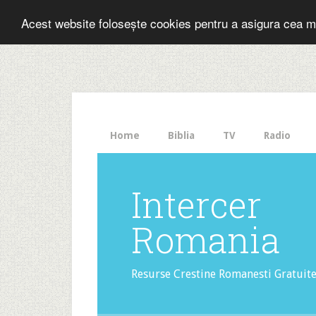
Folosesti Inter
Acest website folosește cookies pentru a asigura cea m
The
HelloBar
- a
little
bar
that
Home
Biblia
TV
Radio
gets
noticed!
Intercer
Romania
Resurse Crestine Romanesti Gratuit