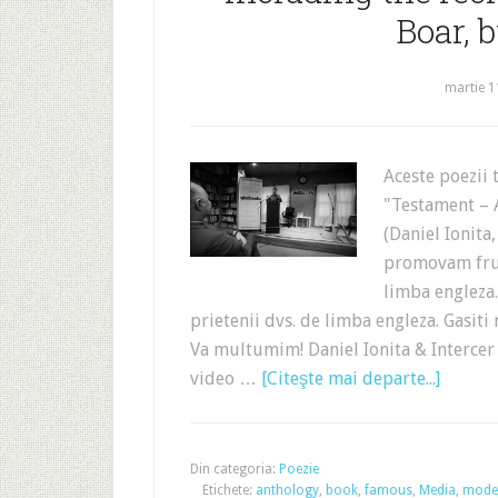
Boar, 
martie 1
Aceste poezii 
"Testament – 
(Daniel Ionita
promovam frum
limba engleza.
prietenii dvs. de limba engleza. Gasiti 
Va multumim! Daniel Ionita & Intercer 
video …
[Citeşte mai departe...]
Din categoria:
Poezie
Etichete:
anthology
,
book
,
famous
,
Media
,
mode