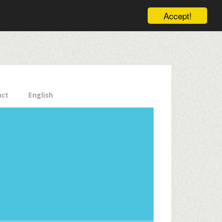
ele pe email aici!
Accept!
Close
act
English