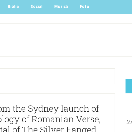
Biblia
Social
Muzică
Foto
rom the Sydney launch of
logy of Romanian Verse,
Mo
tal of The Silver Fanged