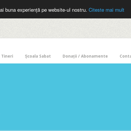
cer in mod frecvent?
Doneaza pentru Intercer aici!
Inscrie-te la buletin
ai buna experiență pe website-ul nostru.
Citeste mai mult
Tineri
Școala Sabat
Donații / Abonamente
Cont
e