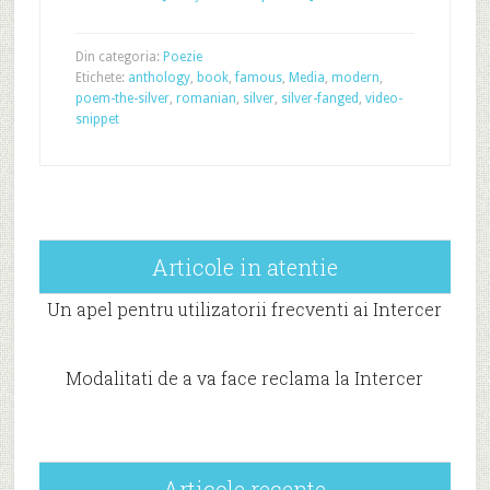
Din categoria:
Poezie
Etichete:
anthology
,
book
,
famous
,
Media
,
modern
,
poem-the-silver
,
romanian
,
silver
,
silver-fanged
,
video-
snippet
Articole in atentie
Un apel pentru utilizatorii frecventi ai Intercer
Modalitati de a va face reclama la Intercer
Articole recente