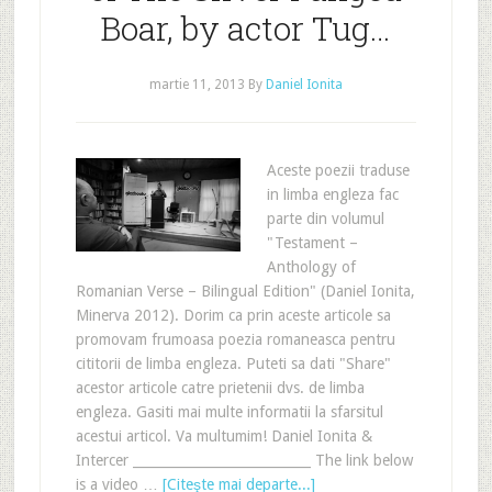
Boar, by actor Tug…
martie 11, 2013
By
Daniel Ionita
Aceste poezii traduse
in limba engleza fac
parte din volumul
"Testament –
Anthology of
Romanian Verse – Bilingual Edition" (Daniel Ionita,
Minerva 2012). Dorim ca prin aceste articole sa
promovam frumoasa poezia romaneasca pentru
cititorii de limba engleza. Puteti sa dati "Share"
acestor articole catre prietenii dvs. de limba
engleza. Gasiti mai multe informatii la sfarsitul
acestui articol. Va multumim! Daniel Ionita &
Intercer ___________________________ The link below
is a video …
[Citeşte mai departe...]