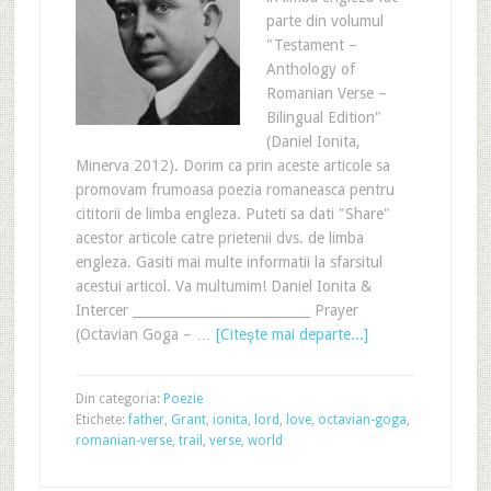
parte din volumul
"Testament –
Anthology of
Romanian Verse –
Bilingual Edition"
(Daniel Ionita,
Minerva 2012). Dorim ca prin aceste articole sa
promovam frumoasa poezia romaneasca pentru
cititorii de limba engleza. Puteti sa dati "Share"
acestor articole catre prietenii dvs. de limba
engleza. Gasiti mai multe informatii la sfarsitul
acestui articol. Va multumim! Daniel Ionita &
Intercer ___________________________ Prayer
(Octavian Goga – …
[Citeşte mai departe...]
Din categoria:
Poezie
Etichete:
father
,
Grant
,
ionita
,
lord
,
love
,
octavian-goga
,
romanian-verse
,
trail
,
verse
,
world