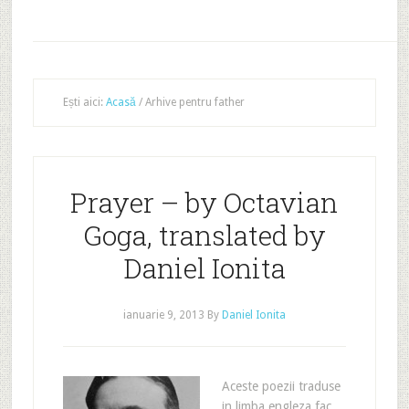
Ești aici:
Acasă
/
Arhive pentru father
Prayer – by Octavian
Goga, translated by
Daniel Ionita
ianuarie 9, 2013
By
Daniel Ionita
Aceste poezii traduse
in limba engleza fac