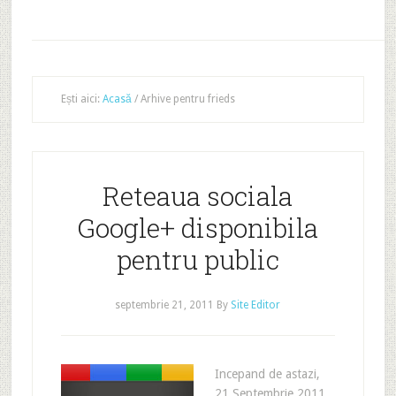
Ești aici:
Acasă
/
Arhive pentru frieds
Reteaua sociala
Google+ disponibila
pentru public
septembrie 21, 2011
By
Site Editor
Incepand de astazi,
21 Septembrie 2011,