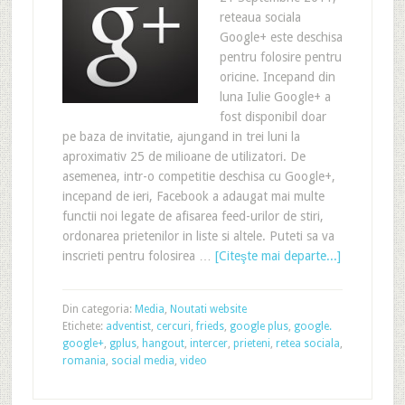
reteaua sociala
Google+ este deschisa
pentru folosire pentru
oricine. Incepand din
luna Iulie Google+ a
fost disponibil doar
pe baza de invitatie, ajungand in trei luni la
aproximativ 25 de milioane de utilizatori. De
asemenea, intr-o competitie deschisa cu Google+,
incepand de ieri, Facebook a adaugat mai multe
functii noi legate de afisarea feed-urilor de stiri,
ordonarea prietenilor in liste si altele. Puteti sa va
inscrieti pentru folosirea …
[Citeşte mai departe...]
Din categoria:
Media
,
Noutati website
Etichete:
adventist
,
cercuri
,
frieds
,
google plus
,
google.
google+
,
gplus
,
hangout
,
intercer
,
prieteni
,
retea sociala
,
romania
,
social media
,
video