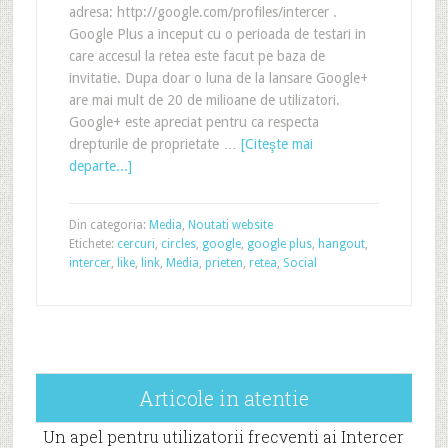
adresa: http://google.com/profiles/intercer .
Google Plus a inceput cu o perioada de testari in
care accesul la retea este facut pe baza de
invitatie. Dupa doar o luna de la lansare Google+
are mai mult de 20 de milioane de utilizatori.
Google+ este apreciat pentru ca respecta
drepturile de proprietate …
[Citeşte mai
departe...]
Din categoria:
Media
,
Noutati website
Etichete:
cercuri
,
circles
,
google
,
google plus
,
hangout
,
intercer
,
like
,
link
,
Media
,
prieten
,
retea
,
Social
Articole in atentie
Un apel pentru utilizatorii frecventi ai Intercer