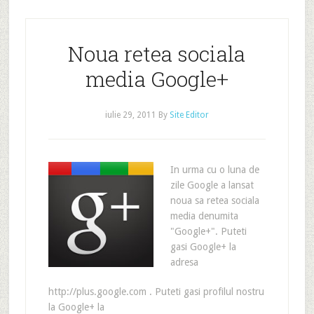
Noua retea sociala
media Google+
iulie 29, 2011
By
Site Editor
In urma cu o luna de
zile Google a lansat
noua sa retea sociala
media denumita
"Google+". Puteti
gasi Google+ la
adresa
http://plus.google.com . Puteti gasi profilul nostru
la Google+ la