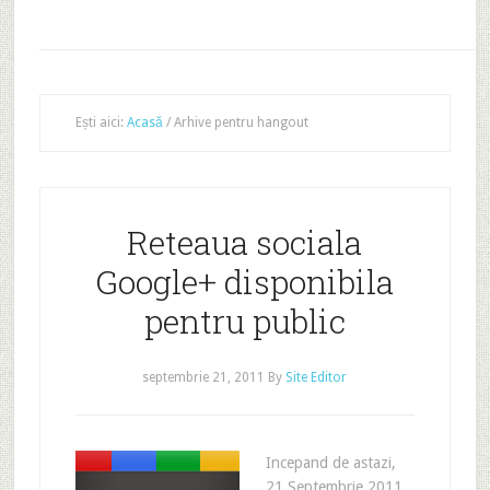
Ești aici:
Acasă
/
Arhive pentru hangout
Reteaua sociala
Google+ disponibila
pentru public
septembrie 21, 2011
By
Site Editor
Incepand de astazi,
21 Septembrie 2011,