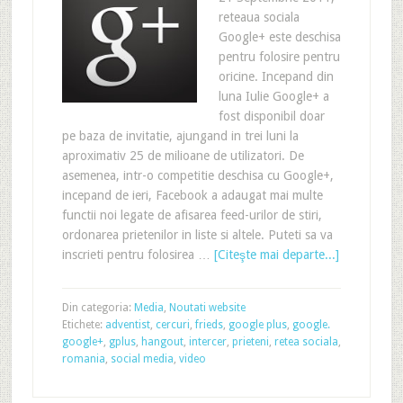
reteaua sociala
Google+ este deschisa
pentru folosire pentru
oricine. Incepand din
luna Iulie Google+ a
fost disponibil doar
pe baza de invitatie, ajungand in trei luni la
aproximativ 25 de milioane de utilizatori. De
asemenea, intr-o competitie deschisa cu Google+,
incepand de ieri, Facebook a adaugat mai multe
functii noi legate de afisarea feed-urilor de stiri,
ordonarea prietenilor in liste si altele. Puteti sa va
inscrieti pentru folosirea …
[Citeşte mai departe...]
Din categoria:
Media
,
Noutati website
Etichete:
adventist
,
cercuri
,
frieds
,
google plus
,
google.
google+
,
gplus
,
hangout
,
intercer
,
prieteni
,
retea sociala
,
romania
,
social media
,
video