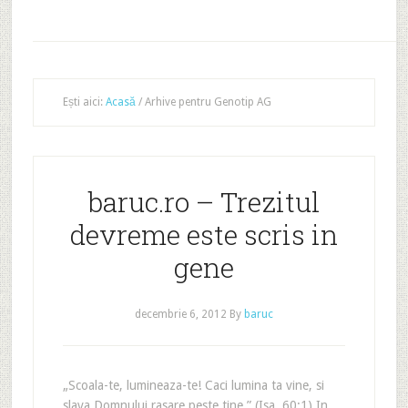
Ești aici:
Acasă
/
Arhive pentru Genotip AG
baruc.ro – Trezitul
devreme este scris in
gene
decembrie 6, 2012
By
baruc
„Scoala-te, lumineaza-te! Caci lumina ta vine, si
slava Domnului rasare peste tine.” (Isa. 60:1) In