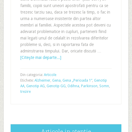
familii, copiii sunt uneori apostrofati pentru ca se
trezesc tarziu sau, daca se trezesc la timp, o fac in
urma a numeroase insistente din partea altor
membri ai familiei. Aspectele acestea pot deveni cu
adevarat problematice in cupluri, partenerii fiind
mai legati unul de celalalt in rezolvarea diferitelor
probleme si, deci, si in raportarea fata de
adminstrarea timpului. Dar, oricate discutii …
[Citeşte mai departe...]
Din categoria:
Articole
Etichete:
Alzheimer
,
Gena
,
Gena „Perioada 1”
,
Genotip
AA
,
Genotip AG
,
Genotip GG
,
Odihna
,
Parkinson
,
Somn
,
trezire
Articole in atentie