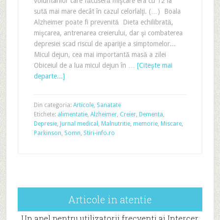
voluntarilor care făcuseră mişcare era cu 12 la
sută mai mare decât în cazul celorlalţi. (…) Boala
Alzheimer poate fi prevenită Dieta echilibrată,
mişcarea, antrenarea creierului, dar şi combaterea
depresiei scad riscul de apariţie a simptomelor...
Micul dejun, cea mai importantă masă a zilei
Obiceiul de a lua micul dejun în …
[Citeşte mai
departe...]
Din categoria:
Articole
,
Sanatate
Etichete:
alimentatie
,
Alzheimer
,
Creier
,
Dementa
,
Depresie
,
Jurnal medical
,
Malnutritie
,
memorie
,
Miscare
,
Parkinson
,
Somn
,
Stiri-info.ro
Articole in atentie
Un apel pentru utilizatorii frecventi ai Intercer