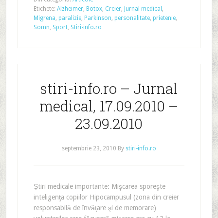
Etichete:
Alzheimer
,
Botox
,
Creier
,
Jurnal medical
,
Migrena
,
paralizie
,
Parkinson
,
personalitate
,
prietenie
,
Somn
,
Sport
,
Stiri-info.ro
stiri-info.ro – Jurnal
medical, 17.09.2010 –
23.09.2010
septembrie 23, 2010
By
stiri-info.ro
Știri medicale importante: Mişcarea sporeşte
inteligenţa copiilor Hipocampusul (zona din creier
responsabilă de învăţare şi de memorare)