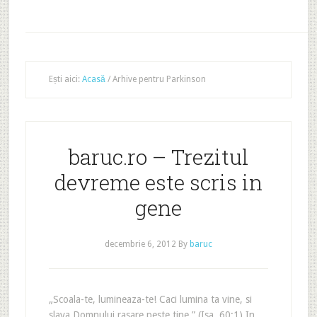
Ești aici:
Acasă
/
Arhive pentru Parkinson
baruc.ro – Trezitul
devreme este scris in
gene
decembrie 6, 2012
By
baruc
„Scoala-te, lumineaza-te! Caci lumina ta vine, si
slava Domnului rasare peste tine.” (Isa. 60:1) In