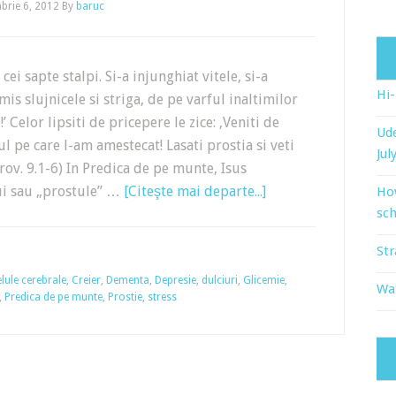
brie 6, 2012
By
baruc
 cei sapte stalpi. Si-a injunghiat vitele, si-a
Hi
mis slujnicele si striga, de pe varful inaltimilor
!’ Celor lipsiti de pricepere le zice: ‚Veniti de
Ude
l pe care l-am amestecat! Lasati prostia si veti
Jul
(Prov. 9.1-6) In Predica de pe munte, Isus
ui sau „prostule” …
[Citeşte mai departe...]
Ho
sch
Str
lule cerebrale
,
Creier
,
Dementa
,
Depresie
,
dulciuri
,
Glicemie
,
Wat
,
Predica de pe munte
,
Prostie
,
stress