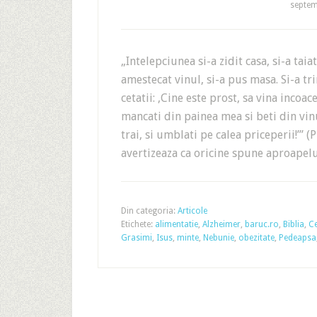
septem
„Intelepciunea si-a zidit casa, si-a taiat
amestecat vinul, si-a pus masa. Si-a tri
cetatii: ‚Cine este prost, sa vina incoace
mancati din painea mea si beti din vinu
trai, si umblati pe calea priceperii!’” 
avertizeaza ca oricine spune aproapel
Din categoria:
Articole
Etichete:
alimentatie
,
Alzheimer
,
baruc.ro
,
Biblia
,
Ce
Grasimi
,
Isus
,
minte
,
Nebunie
,
obezitate
,
Pedeapsa