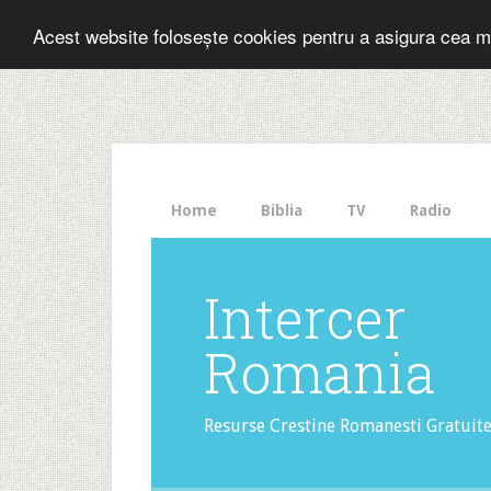
Folosesti Inter
Acest website folosește cookies pentru a asigura cea m
The
HelloBar
- a
little
bar
that
Home
Biblia
TV
Radio
gets
noticed!
Intercer
Romania
Resurse Crestine Romanesti Gratuit