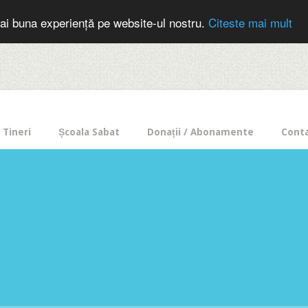
cer in mod frecvent?
Doneaza pentru Intercer aici!
Inscrie-te la buletin
ai buna experiență pe website-ul nostru.
Citeste mai mult
Tineri
Școala Sabat
Donații / Abonamente
Cont
e