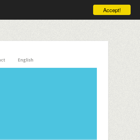
ele pe email aici!
Accept!
Close
act
English