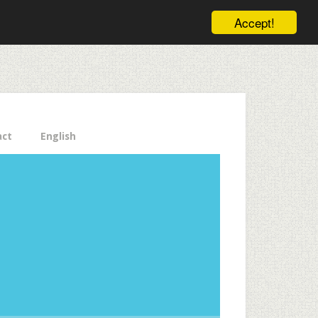
ele pe email aici!
Accept!
Close
act
English