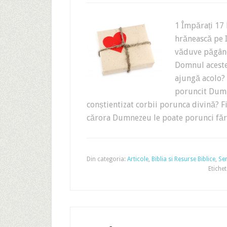
1 Împărați 17
hrănească pe 
văduve păgâne 
Domnul acestei
ajungă acolo? 
poruncit Dumn
conștientizat corbii porunca divină? 
cărora Dumnezeu le poate porunci făr
Din categoria:
Articole
,
Biblia si Resurse Biblice
,
Ser
Etiche