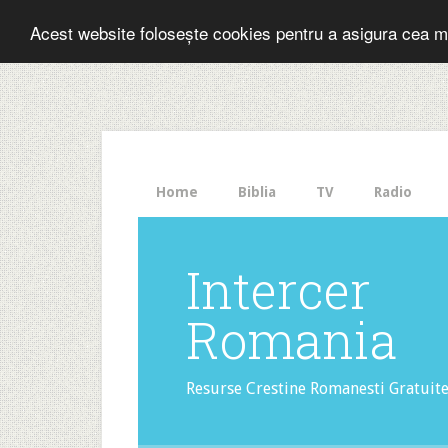
Folosesti Inter
Acest website folosește cookies pentru a asigura cea m
The
HelloBar
- a
little
bar
that
Home
Biblia
TV
Radio
gets
noticed!
Intercer
Romania
Resurse Crestine Romanesti Gratuit