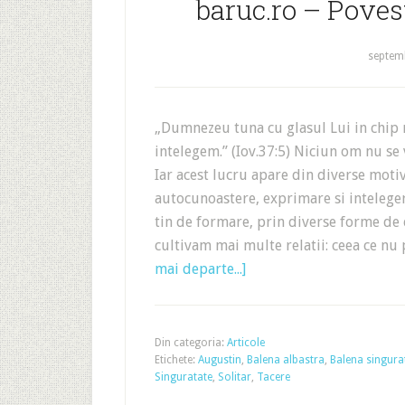
baruc.ro – Poves
septemb
„Dumnezeu tuna cu glasul Lui in chip m
intelegem.” (Iov.37:5) Niciun om nu se 
Iar acest lucru apare din diverse motive
autocunoastere, exprimare si inteleger
tin de formare, prin diverse forme de e
cultivam mai multe relatii: ceea ce n
mai departe...]
Din categoria:
Articole
Etichete:
Augustin
,
Balena albastra
,
Balena singura
Singuratate
,
Solitar
,
Tacere