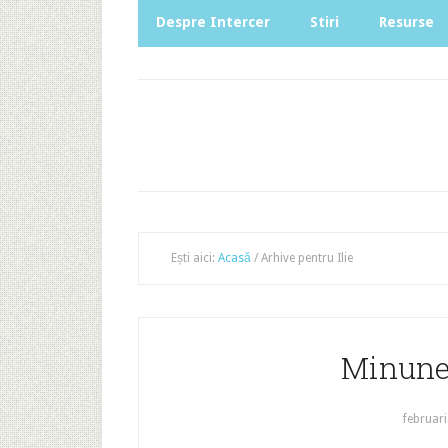
Despre Intercer
Stiri
Resurse
Ești aici:
Acasă
/
Arhive pentru Ilie
Minunea
februari