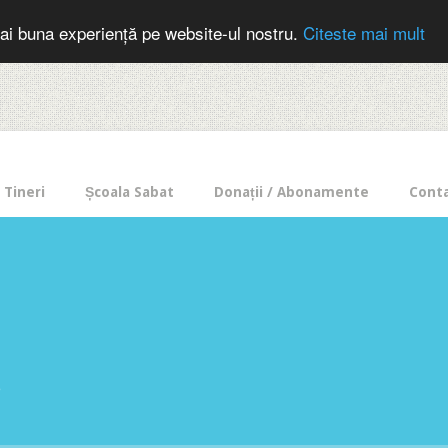
cer in mod frecvent?
Doneaza pentru Intercer aici!
Inscrie-te la buletin
ai buna experiență pe website-ul nostru.
Citeste mai mult
Tineri
Școala Sabat
Donații / Abonamente
Cont
e