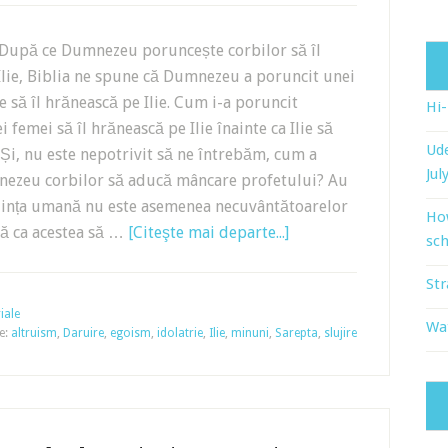
 După ce Dumnezeu poruncește corbilor să îl
Ilie, Biblia ne spune că Dumnezeu a poruncit unei
să îl hrănească pe Ilie. Cum i-a poruncit
Hi
 femei să îl hrănească pe Ilie înainte ca Ilie să
Ude
Și, nu este nepotrivit să ne întrebăm, cum a
Jul
ezeu corbilor să aducă mâncare profetului? Au
Ființa umană nu este asemenea necuvântătoarelor
Ho
ă ca acestea să …
[Citeşte mai departe...]
sch
Str
iale
Wat
te:
altruism
,
Daruire
,
egoism
,
idolatrie
,
Ilie
,
minuni
,
Sarepta
,
slujire