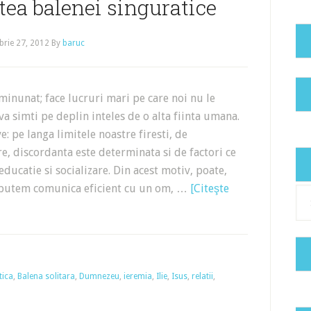
tea balenei singuratice
rie 27, 2012
By
baruc
inunat; face lucruri mari pe care noi nu le
va simti pe deplin inteles de o alta fiinta umana.
: pe langa limitele noastre firesti, de
e, discordanta este determinata si de factori ce
ducatie si socializare. Din acest motiv, poate,
u putem comunica eficient cu un om, …
[Citeşte
Cat
tica
,
Balena solitara
,
Dumnezeu
,
ieremia
,
Ilie
,
Isus
,
relatii
,