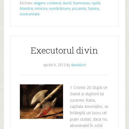
Etichete:
alegere
,
colateral
,
david
,
Dumnezeu
,
ispită
,
Mandrie
,
nimicire
,
numărătoare
,
pocainta
,
Satana
,
suveranitate
Executorul divin
aprilie 9, 2013
By
danielcirt
1 Cronici 20 După ce
David și slujitorii lui
cuceresc Raba,
capitala Amoniților, se
întâmplă un lucru cel
puțin ciudat, dacă nu
abominabil în ochii