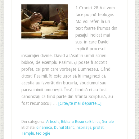
1 Cronici 28 Azi vom
face puțină teologie.
Mă voi referi la un
text foarte frumos din
pasajul indicat mai
sus, în care David
explică procesul
inspirației divine. David a lăsat în urmă scrieri
biblice, de exemplu Psalmii, și poate fi socotit
profet, cel prin care vorbește Dumnezeu. Când
citești Psalmii, îți este ușor să îți imaginezi că
aceștia au izvorât din bucuria, zbuciumul sau
pacea inimii omenești. Însă, fiindcă ei au fost
canonizați ca fiind parte din Sfânta Scriptură, au
fost recunoscuți …
[Citeşte mai departe...]
Din categoria:
Articole
,
Biblia si Resurse Biblice
,
Seriale
Etichete:
dinamică
,
Duhul Sfant
,
inspirație
,
profet
,
Templu
,
teologie