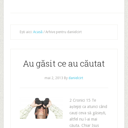
Ești aici:
Acasă
/
Arhive pentru danielcirt
Au găsit ce au căutat
mai 2, 2013
By
danielcirt
2 Cronici 15 Te
aștepți ca atunci când
cauți ceva să găsești,
altfel nu l-ai mai
căuta. Chiar Isus