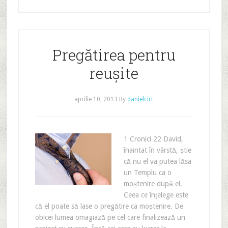
Pregătirea pentru
reușite
aprilie 10, 2013
By
danielcirt
1 Cronici 22 David,
înaintat în vârstă, știe
că nu el va putea lăsa
un Templu ca o
moștenire după el.
Ceea ce înțelege este
că el poate să lase o pregătire ca moștenire. De
obicei lumea omagiază pe cel care finalizează un