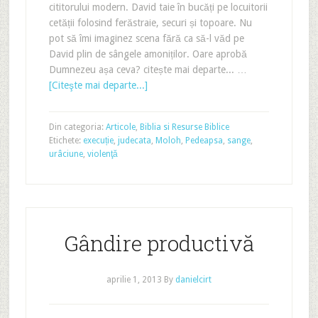
cititorului modern. David taie în bucăți pe locuitorii
cetății folosind ferăstraie, securi și topoare. Nu
pot să îmi imaginez scena fără ca să-l văd pe
David plin de sângele amoniților. Oare aprobă
Dumnezeu așa ceva? citește mai departe... …
[Citeşte mai departe...]
Din categoria:
Articole
,
Biblia si Resurse Biblice
Etichete:
execuție
,
judecata
,
Moloh
,
Pedeapsa
,
sange
,
urâciune
,
violenţă
Gândire productivă
aprilie 1, 2013
By
danielcirt