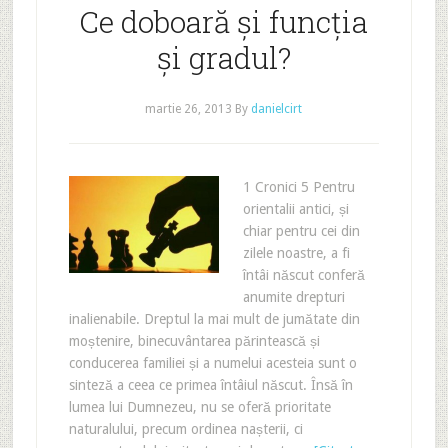
Ce doboară și funcția
și gradul?
martie 26, 2013
By
danielcirt
1 Cronici 5 Pentru
orientalii antici, și
chiar pentru cei din
zilele noastre, a fi
întâi născut conferă
anumite drepturi
inalienabile. Dreptul la mai mult de jumătate din
moștenire, binecuvântarea părintească și
conducerea familiei și a numelui acesteia sunt o
sinteză a ceea ce primea întâiul născut. Însă în
lumea lui Dumnezeu, nu se oferă prioritate
naturalului, precum ordinea nașterii, ci