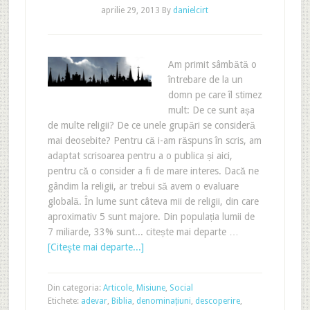
aprilie 29, 2013
By
danielcirt
Am primit sâmbătă o
întrebare de la un
domn pe care îl stimez
mult: De ce sunt așa
de multe religii? De ce unele grupări se consideră
mai deosebite? Pentru că i-am răspuns în scris, am
adaptat scrisoarea pentru a o publica și aici,
pentru că o consider a fi de mare interes. Dacă ne
gândim la religii, ar trebui să avem o evaluare
globală. În lume sunt câteva mii de religii, din care
aproximativ 5 sunt majore. Din populația lumii de
7 miliarde, 33% sunt... citește mai departe …
[Citeşte mai departe...]
Din categoria:
Articole
,
Misiune
,
Social
Etichete:
adevar
,
Biblia
,
denominațiuni
,
descoperire
,