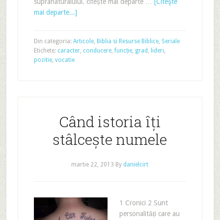
supranaturalului. citește mai departe …
[Citeşte
mai departe...]
Din categoria:
Articole
,
Biblia si Resurse Biblice
,
Seriale
Etichete:
caracter
,
conducere
,
funcție
,
grad
,
lideri
,
pozitie
,
vocatie
Când istoria îți
stâlcește numele
martie 22, 2013
By
danielcirt
1 Cronici 2 Sunt
personalități care au