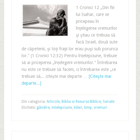
1 Cronici 12 „Din fiii
lui Isahar, care se
pricepeau în
înţelegerea vremurilor
şi ştiau ce trebuia să
facă Israel, două sute
de căpetenii, şi toţi fraţii lor erau puşi sub porunca
lor.” (1 Cronici 12:32) Pentru înțelepciune, trebuie
să ai priceperea „înțelegerii vremurilor.” Întrebarea
nu este ce trebuie să facem, ci întrebarea este „ce
trebuie să... citește mai departe …
[Citeşte mai
departe...]
Din categoria:
Articole
,
Biblia si Resurse Biblice
,
Seriale
Etichete:
gândire
,
intelepciune
,
lideri
,
timp
,
vremuri