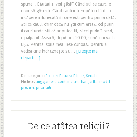
spune: „Căutați și veți găsi!” Când știi ce cauți, e
ușor să găsești. Când cauți întrerupătorul într-o
încăpere întunecată în care ești pentru prima dată,
știi ce cauți, chiar dacă nu știi cum arată, cel puțin
îl cauți unde știi că ar putea fii, și cel puțin îl simți,
e palpabil. Aseară, după ora 10:00, sună cineva la
ușă. Penina, soția mea, iese curioasă pentru a
vedea cine îndrăznește să …
[Citeşte mai
departe...]
Din categoria:
Biblia si Resurse Biblice
,
Seriale
Etichete:
angajament
,
contemplare
,
har
,
jertfa
,
model
,
predare
,
prioritati
De ce atâtea religii?