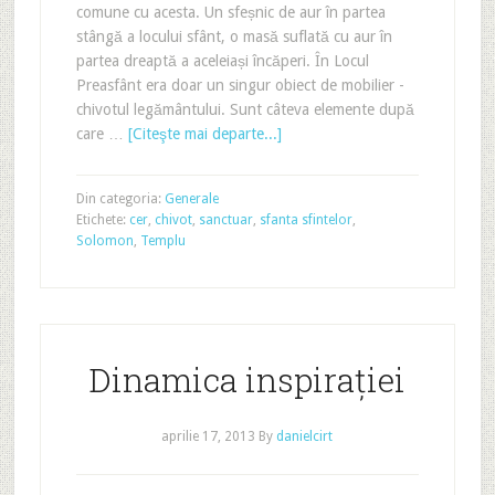
comune cu acesta. Un sfeșnic de aur în partea
stângă a locului sfânt, o masă suflată cu aur în
partea dreaptă a aceleiași încăperi. În Locul
Preasfânt era doar un singur obiect de mobilier -
chivotul legământului. Sunt câteva elemente după
care …
[Citeşte mai departe...]
Din categoria:
Generale
Etichete:
cer
,
chivot
,
sanctuar
,
sfanta sfintelor
,
Solomon
,
Templu
Dinamica inspirației
aprilie 17, 2013
By
danielcirt