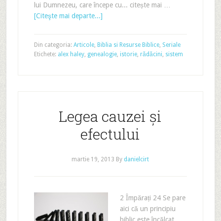
lui Dumnezeu, care începe cu... citește mai …
[Citeşte mai departe...]
Din categoria:
Articole
,
Biblia si Resurse Biblice
,
Seriale
Etichete:
alex haley
,
genealogie
,
istorie
,
rădăcini
,
sistem
Legea cauzei și
efectului
martie 19, 2013
By
danielcirt
2 Împărați 24 Se pare
aici că un principiu
biblic este încălcat