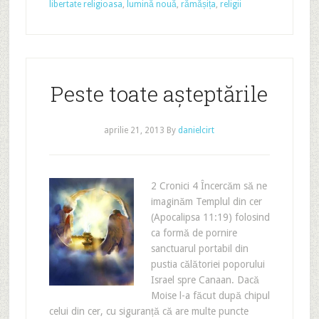
libertate religioasa
,
lumină nouă
,
rămășița
,
religii
Peste toate așteptările
aprilie 21, 2013
By
danielcirt
2 Cronici 4 Încercăm să ne
imaginăm Templul din cer
(Apocalipsa 11:19) folosind
ca formă de pornire
sanctuarul portabil din
pustia călătoriei poporului
Israel spre Canaan. Dacă
Moise l-a făcut după chipul
celui din cer, cu siguranță că are multe puncte