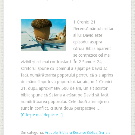
1 Cronici 21
Recensământul militar
al lui David este
episodul asupra
căruia Biblia aparent
se contrazice cel mai
vizibil și cel mai contrastant. În 2 Samuel 24,
scriitorul spune că Domnul a ațâțat pe David să
facă numărătoarea poporului pentru că s-a aprins
de mânie împotriva poporului, iar aici, în 1 Cronici
21, după aproximativ 500 de ani, un alt scriitor
biblic spune că Satana a ațâțat pe David să facă
numărătoarea poporului. Cele două afirmații nu
sunt în conflict, ci sunt două perspective …
[Citeşte mai departe...]
Din categoria:
Articole
,
Biblia si Resurse Biblice
,
Seriale