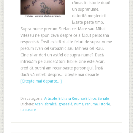
rămas în istorie după
un supranume,
datorită moștenirii
lăsate peste timp.
Supra-nume precum Ștefan cel Mare sau Mihai
Viteazu ne spun ceva despre ce a făcut persoana
respectivă. Însă există și alte feluri de supra-nume
precum Ivan cel Groaznic sau Mihnea cel Rău.
Cine și-ar dori un astfel de supra-nume? Dacă
întrebăm pe cunoscătorii Bibliei cine este Acar,
cred că puțini am recunoaște personajul. Însă
dacă vă întreb despre... citește mai departe …
[Citeşte mai departe...]
Din categoria:
Articole
,
Biblia si Resurse Biblice
,
Seriale
Etichete:
Acan
,
ebraică
,
greșeală
,
nume
,
renume. istorie
,
tulburare