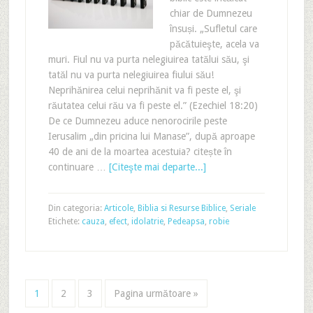
chiar de Dumnezeu
însuși. „Sufletul care
păcătuieşte, acela va
muri. Fiul nu va purta nelegiuirea tatălui său, şi
tatăl nu va purta nelegiuirea fiului său!
Neprihănirea celui neprihănit va fi peste el, şi
răutatea celui rău va fi peste el.” (Ezechiel 18:20)
De ce Dumnezeu aduce nenorocirile peste
Ierusalim „din pricina lui Manase”, după aproape
40 de ani de la moartea acestuia? citește în
continuare …
[Citeşte mai departe...]
Din categoria:
Articole
,
Biblia si Resurse Biblice
,
Seriale
Etichete:
cauza
,
efect
,
idolatrie
,
Pedeapsa
,
robie
1
2
3
Pagina următoare »