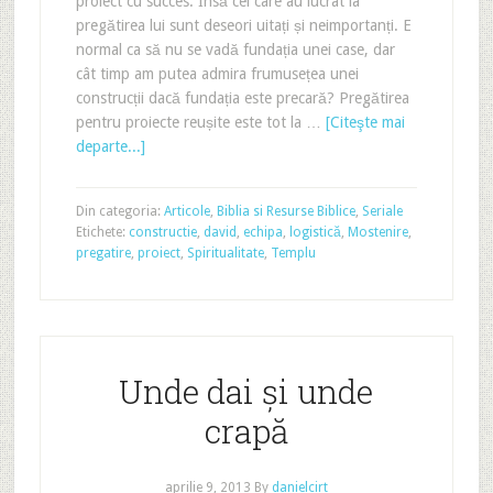
proiect cu succes. Însă cei care au lucrat la
pregătirea lui sunt deseori uitați și neimportanți. E
normal ca să nu se vadă fundația unei case, dar
cât timp am putea admira frumusețea unei
construcții dacă fundația este precară? Pregătirea
pentru proiecte reușite este tot la …
[Citeşte mai
departe...]
Din categoria:
Articole
,
Biblia si Resurse Biblice
,
Seriale
Etichete:
constructie
,
david
,
echipa
,
logistică
,
Mostenire
,
pregatire
,
proiect
,
Spiritualitate
,
Templu
Unde dai și unde
crapă
aprilie 9, 2013
By
danielcirt