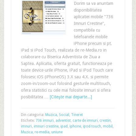
Dorim sa va anuntam
disponibilitatea
aplicatiei mobile "736
Imnuri Crestine",
compatibila cu
telefoanele mobile
iPhone precum si pt.
iPad si iPod Touch, realizata de re-Media.ro in
colaborare cu Biserica Adventista de Ziua a
Saptea. Aplicatia, oferita gratuit, functioneaza pe
toate device-urile iPhone, iPad si iPod Touch care
folosesc iOS (iPhoneOS) 3.X sau 4.X. si permite
zoom-in/zoom-out folosind gesturile multitouch,
ofera statistici cu cele mai folosite imnuri si ofera
posibilitatea …
[Citeşte mai departe...]
Din categoria:
Muzica
,
Social
,
Tineret
Etichete:
736 imnuri
,
adventist
,
carte de imnuri
,
crestin
,
imnuri
,
imnuri crestine
,
ipad
,
iphone
,
ipod touch
,
mobil
,
Muzica
,
re-media
,
uniune