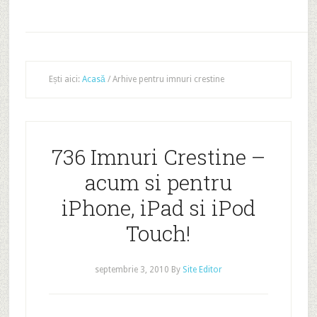
Ești aici:
Acasă
/
Arhive pentru imnuri crestine
736 Imnuri Crestine –
acum si pentru
iPhone, iPad si iPod
Touch!
septembrie 3, 2010
By
Site Editor