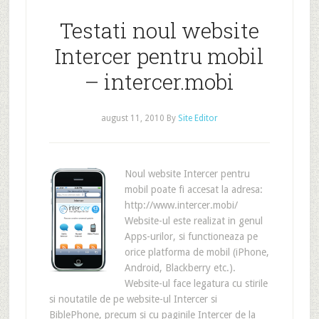
Testati noul website
Intercer pentru mobil
– intercer.mobi
august 11, 2010
By
Site Editor
Noul website Intercer pentru
mobil poate fi accesat la adresa:
http://www.intercer.mobi/
Website-ul este realizat in genul
Apps-urilor, si functioneaza pe
orice platforma de mobil (iPhone,
Android, Blackberry etc.).
Website-ul face legatura cu stirile
si noutatile de pe website-ul Intercer si
BiblePhone, precum si cu paginile Intercer de la