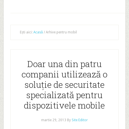
Ești aici:
Acasă
/
Arhive pentru mobil
Doar una din patru
companii utilizează o
soluţie de securitate
specializată pentru
dispozitivele mobile
martie 29, 2013
By
Site Editor