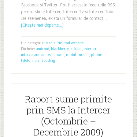
Facebook si Twitter. Pot fi accesate feed-urile RSS
pentru stirile Intercer, Intercer Tv si Intercer Tube.
De asemenea, exista un formular de contact …
[Citeşte mai departe...]
Din categoria:
Media
,
Noutati website
Etichete:
android
,
blackberry
,
celular
,
intercer
,
intercer.mobi
,
ios
,
iphone
,
mobil
,
mobile
,
phone
,
telefon
,
transcoding
Raport sume primite
prin SMS la Intercer
(Octombrie –
Decembrie 2009)