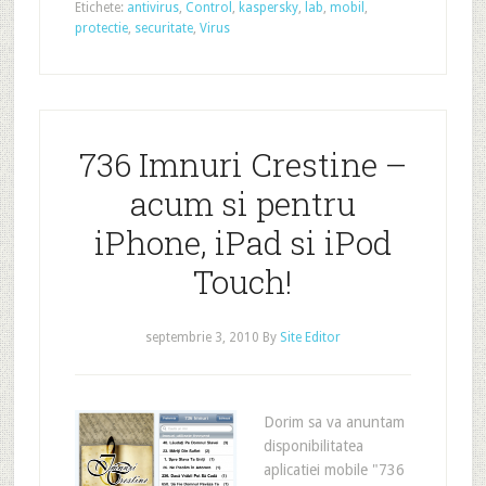
Etichete:
antivirus
,
Control
,
kaspersky
,
lab
,
mobil
,
protectie
,
securitate
,
Virus
736 Imnuri Crestine –
acum si pentru
iPhone, iPad si iPod
Touch!
septembrie 3, 2010
By
Site Editor
Dorim sa va anuntam
disponibilitatea
aplicatiei mobile "736