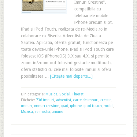
Imnuri Crestine",
compatibila cu
telefoanele mobile
iPhone precum si pt.
iPad si iPod Touch, realizata de re-Media.ro in
colaborare cu Biserica Adventista de Ziua a
Saptea. Aplicatia, oferita gratuit, functioneaza pe
toate device-urile iPhone, iPad si iPod Touch care
folosesc iOS (iPhoneOS) 3.X sau 4.X. si permite
zoom-in/zoom-out folosind gesturile multitouch,
ofera statistici cu cele mai folosite imnuri si ofera
posibilitatea …
[Citeşte mai departe...]
Din categoria:
Muzica
,
Social
,
Tineret
Etichete:
736 imnuri
,
adventist
,
carte de imnuri
,
crestin
,
imnuri
,
imnuri crestine
,
ipad
,
iphone
,
ipod touch
,
mobil
,
Muzica
,
re-media
,
uniune