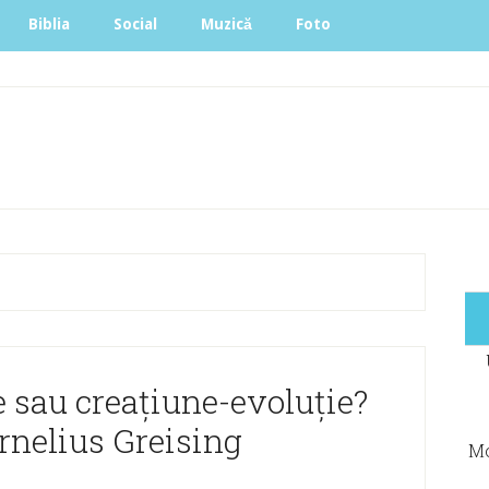
Biblia
Social
Muzică
Foto
e sau creațiune-evoluție?
ornelius Greising
Mo