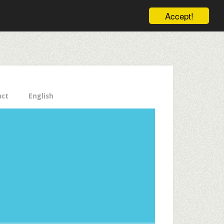
ele pe email aici!
Accept!
Close
act
English