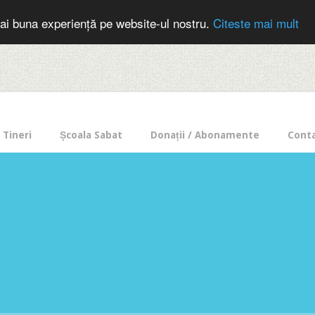
cer in mod frecvent?
Doneaza pentru Intercer aici!
Inscrie-te la buletin
ai buna experiență pe website-ul nostru.
Citeste mai mult
Tineri
Școala Sabat
Donații / Abonamente
Cont
e