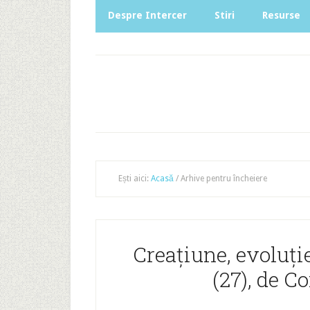
Despre Intercer
Stiri
Resurse
Ești aici:
Acasă
/
Arhive pentru încheiere
Creațiune, evoluți
(27), de C