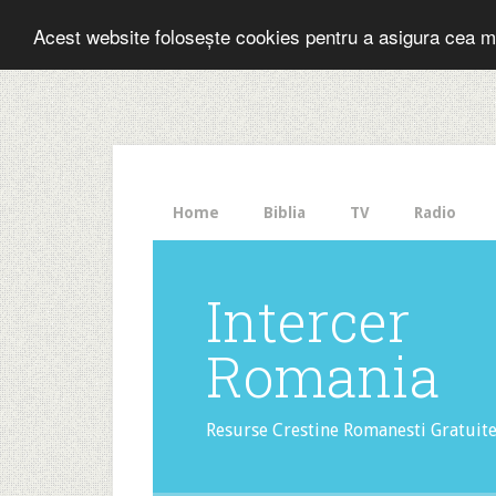
Folosesti Inter
Acest website folosește cookies pentru a asigura cea m
The
HelloBar
- a
little
bar
that
Home
Biblia
TV
Radio
gets
noticed!
Intercer
Romania
Resurse Crestine Romanesti Gratuit