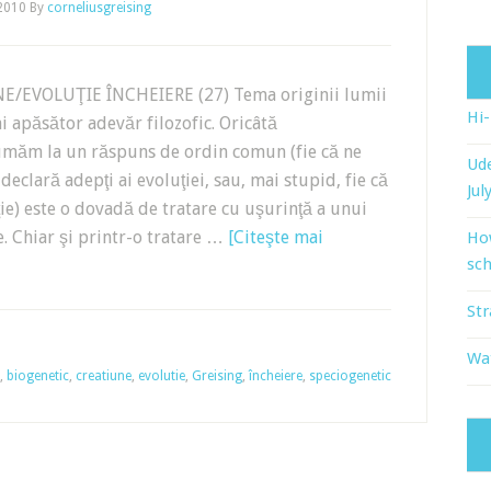
 2010
By
corneliusgreising
/EVOLUŢIE ÎNCHEIERE (27) Tema originii lumii
Hi
ai apăsător adevăr filozofic. Oricâtă
umăm la un răspuns de ordin comun (fie că ne
Ude
 declară adepţi ai evoluţiei, sau, mai stupid, fie că
Jul
ţie) este o dovadă de tratare cu uşurinţă a unui
. Chiar şi printr-o tratare …
[Citeşte mai
Ho
sch
Str
Wat
,
biogenetic
,
creatiune
,
evolutie
,
Greising
,
încheiere
,
speciogenetic