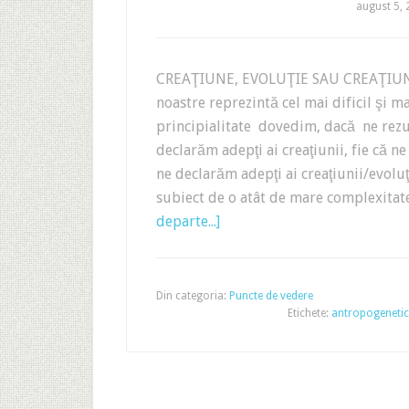
august 5,
CREAŢIUNE, EVOLUŢIE SAU CREAŢIUNE
noastre reprezintă cel mai dificil şi m
principialitate dovedim, dacă ne rez
declarăm adepţi ai creaţiunii, fie că ne
ne declarăm adepţi ai creaţiunii/evolu
subiect de o atât de mare complexitate
departe...]
Din categoria:
Puncte de vedere
Etichete:
antropogenetic