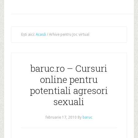
Ești aici:
Acasă
/
Arhive pentru Joc virtual
baruc.ro – Cursuri
online pentru
potentiali agresori
sexuali
februarie 17, 2010
By
baruc