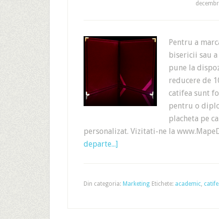
decembri
Pentru a marc
bisericii sau
pune la dispoz
reducere de 1
catifea sunt f
pentru o diplo
placheta pe ca
personalizat. Vizitati-ne la www.Mape
departe...]
Din categoria:
Marketing
Etichete:
academic
,
catif