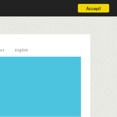
ele pe email aici!
Accept!
Close
act
English