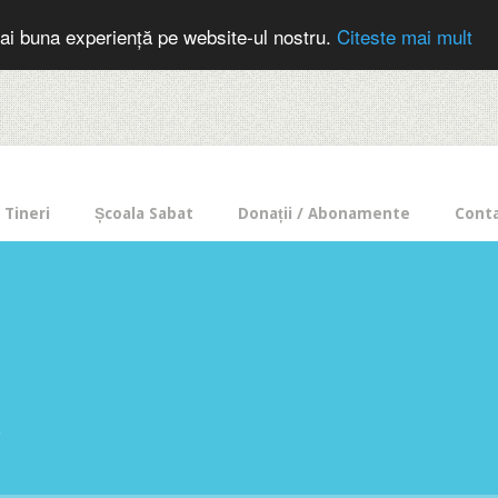
cer in mod frecvent?
Doneaza pentru Intercer aici!
Inscrie-te la buletin
ai buna experiență pe website-ul nostru.
Citeste mai mult
Tineri
Școala Sabat
Donații / Abonamente
Cont
e