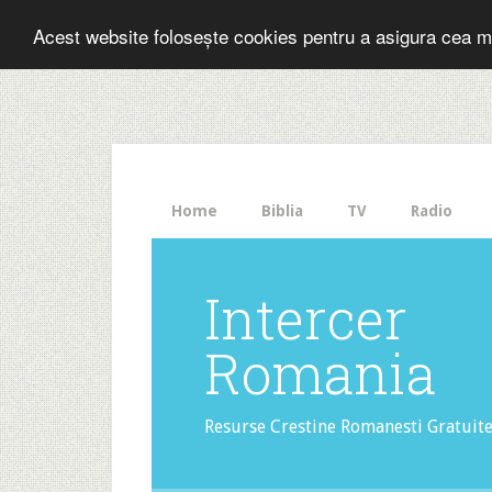
Folosesti Inter
Acest website folosește cookies pentru a asigura cea m
The
HelloBar
- a
little
bar
that
Home
Biblia
TV
Radio
gets
noticed!
Intercer
Romania
Resurse Crestine Romanesti Gratuit