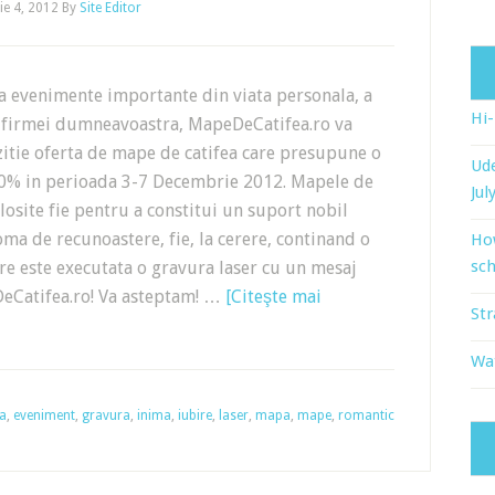
e 4, 2012
By
Site Editor
a evenimente importante din viata personala, a
Hi
 a firmei dumneavoastra, MapeDeCatifea.ro va
itie oferta de mape de catifea care presupune o
Ude
0% in perioada 3-7 Decembrie 2012. Mapele de
Jul
olosite fie pentru a constitui un suport nobil
ma de recunoastere, fie, la cerere, continand o
Ho
sch
re este executata o gravura laser cu un mesaj
DeCatifea.ro! Va asteptam! …
[Citeşte mai
Str
Wat
ea
,
eveniment
,
gravura
,
inima
,
iubire
,
laser
,
mapa
,
mape
,
romantic