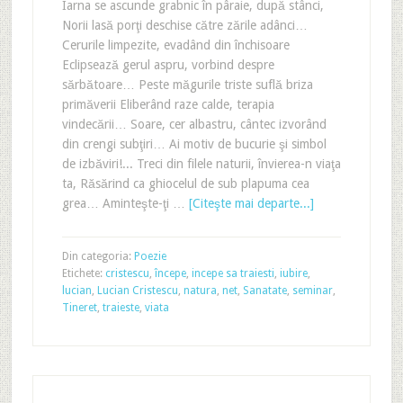
Iarna se ascunde grabnic în pâraie, după stânci,
Norii lasă porţi deschise către zările adânci…
Cerurile limpezite, evadând din închisoare
Eclipsează gerul aspru, vorbind despre
sărbătoare… Peste măgurile triste suflă briza
primăverii Eliberând raze calde, terapia
vindecării… Soare, cer albastru, cântec izvorând
din crengi subţiri… Ai motiv de bucurie şi simbol
de izbăviri!... Treci din filele naturii, învierea-n viaţa
ta, Răsărind ca ghiocelul de sub plapuma cea
grea… Aminteşte-ţi …
[Citeşte mai departe...]
Din categoria:
Poezie
Etichete:
cristescu
,
începe
,
incepe sa traiesti
,
iubire
,
lucian
,
Lucian Cristescu
,
natura
,
net
,
Sanatate
,
seminar
,
Tineret
,
traieste
,
viata