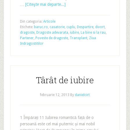
…
[Citeşte mai departe...]
Din categoria:
Articole
Etichete:
baruc.ro
,
casatorie
,
cuplu
,
Despartire
,
divort
,
dragoste
,
Dragoste adevarata
,
iubire
,
La bine si la rau
,
Partener
,
Poveste de dragoste
,
Transplant
,
Ziua
Indragostitilor
Târât de iubire
februarie 12, 2013
By
danielcirt
1 Împărați 11 Iubirea romantică față de o
persoană este cel mai puternic și mai nobil