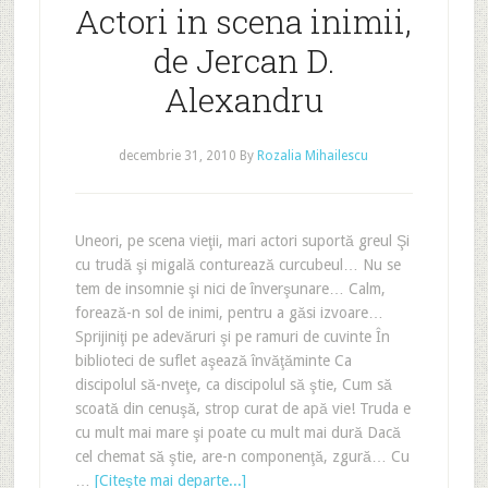
Actori in scena inimii,
de Jercan D.
Alexandru
decembrie 31, 2010
By
Rozalia Mihailescu
Uneori, pe scena vieţii, mari actori suportă greul Şi
cu trudă şi migală conturează curcubeul… Nu se
tem de insomnie şi nici de înverşunare… Calm,
forează-n sol de inimi, pentru a găsi izvoare…
Sprijiniţi pe adevăruri şi pe ramuri de cuvinte În
biblioteci de suflet aşează învăţăminte Ca
discipolul să-nveţe, ca discipolul să ştie, Cum să
scoată din cenuşă, strop curat de apă vie! Truda e
cu mult mai mare şi poate cu mult mai dură Dacă
cel chemat să ştie, are-n componenţă, zgură… Cu
…
[Citeşte mai departe...]