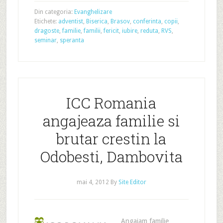
Din categoria:
Evanghelizare
Etichete:
adventist
,
Biserica
,
Brasov
,
conferinta
,
copii
,
dragoste
,
familie
,
familii
,
fericit
,
iubire
,
reduta
,
RVS
,
seminar
,
speranta
ICC Romania
angajeaza familie si
brutar crestin la
Odobesti, Dambovita
mai 4, 2012
By
Site Editor
Angajam familie