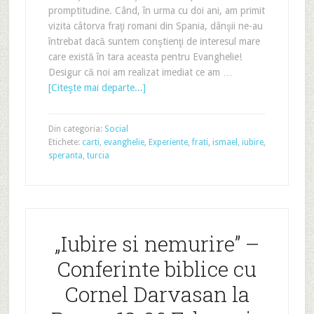
promptitudine. Când, în urma cu doi ani, am primit
vizita câtorva fraţi romani din Spania, dânşii ne-au
întrebat dacă suntem conştienţi de interesul mare
care există în tara aceasta pentru Evanghelie!
Desigur că noi am realizat imediat ce am …
[Citeşte mai departe...]
Din categoria:
Social
Etichete:
carti
,
evanghelie
,
Experiente
,
frati
,
ismael
,
iubire
,
speranta
,
turcia
„Iubire si nemurire” –
Conferinte biblice cu
Cornel Darvasan la