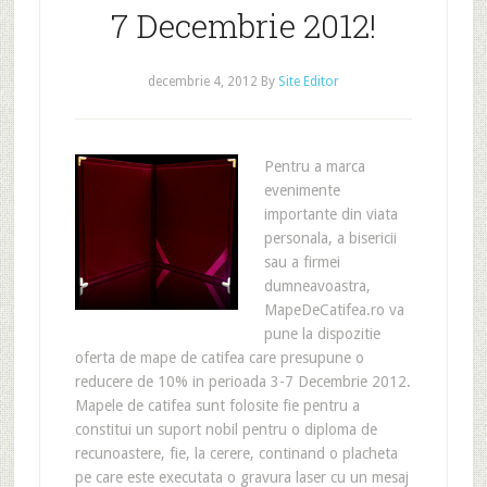
7 Decembrie 2012!
decembrie 4, 2012
By
Site Editor
Pentru a marca
evenimente
importante din viata
personala, a bisericii
sau a firmei
dumneavoastra,
MapeDeCatifea.ro va
pune la dispozitie
oferta de mape de catifea care presupune o
reducere de 10% in perioada 3-7 Decembrie 2012.
Mapele de catifea sunt folosite fie pentru a
constitui un suport nobil pentru o diploma de
recunoastere, fie, la cerere, continand o placheta
pe care este executata o gravura laser cu un mesaj