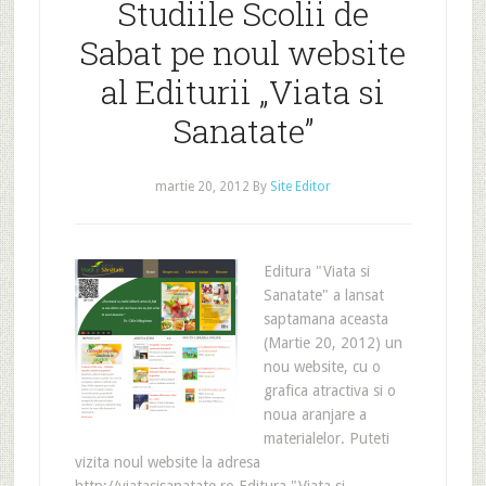
Studiile Scolii de
Sabat pe noul website
al Editurii „Viata si
Sanatate”
martie 20, 2012
By
Site Editor
Editura "Viata si
Sanatate" a lansat
saptamana aceasta
(Martie 20, 2012) un
nou website, cu o
grafica atractiva si o
noua aranjare a
materialelor. Puteti
vizita noul website la adresa