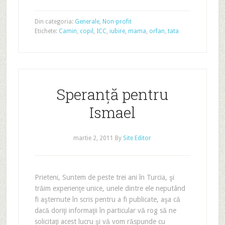
Din categoria:
Generale
,
Non-profit
Etichete:
Camin
,
copil
,
ICC
,
iubire
,
mama
,
orfan
,
tata
Speranță pentru
Ismael
martie 2, 2011
By
Site Editor
Prieteni, Suntem de peste trei ani în Turcia, şi
trăim experienţe unice, unele dintre ele neputând
fi aşternute în scris pentru a fi publicate, aşa că
dacă doriţi informaţii în particular vă rog să ne
solicitaţi acest lucru şi vă vom răspunde cu