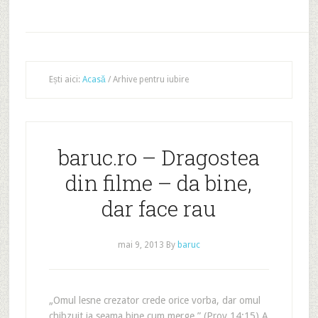
Ești aici:
Acasă
/
Arhive pentru iubire
baruc.ro – Dragostea
din filme – da bine,
dar face rau
mai 9, 2013
By
baruc
„Omul lesne crezator crede orice vorba, dar omul
chibzuit ia seama bine cum merge.” (Prov.14:15) A