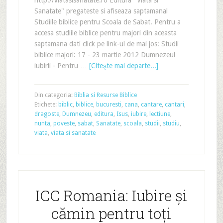
http://viatasisanatate.ro Editura "Viata si
Sanatate" pregateste si afiseaza saptamanal
Studiile biblice pentru Scoala de Sabat. Pentru a
accesa studiile biblice pentru majori din aceasta
saptamana dati click pe link-ul de mai jos: Studii
biblice majori: 17 - 23 martie 2012 Dumnezeul
iubirii - Pentru …
[Citeşte mai departe...]
Din categoria:
Biblia si Resurse Biblice
Etichete:
biblic
,
biblice
,
bucuresti
,
cana
,
cantare
,
cantari
,
dragoste
,
Dumnezeu
,
editura
,
Isus
,
iubire
,
lectiune
,
nunta
,
poveste
,
sabat
,
Sanatate
,
scoala
,
studii
,
studiu
,
viata
,
viata si sanatate
ICC Romania: Iubire și
cămin pentru toți