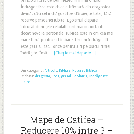
principiu lăsat de Dumnezeu în inima omului.
Îndrăgostirea este chiar o frântură din dragostea
divină, căci cel îndrăgostit se dăruiește total, fără
rezerve persoanei iubite. Egoismul dispare,
întrucât dorințele celuilalt sunt mai importante
decât nevoile personale. Iubirea este în om cea mai
mare forță pentru schimbare. Un om îndrăgostit
este gata să facă orice pentru a fi pe placul ființei
îndrăgite. Însă …
[Citeşte mai departe...]
Din categoria:
Articole
,
Biblia si Resurse Biblice
Etichete:
dragoste
,
Eros
,
greșeli
,
idolatrie
,
Îndrăgostit
,
iubire
Mape de Catifea –
Reducere 10% intre 3 –