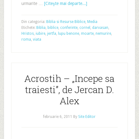
urmarite …
[Citeşte mai departe...]
Din categoria:
Biblia si Resurse Biblice
,
Media
Etichete:
Biblia
,
biblice
,
conferinte
,
cornel
,
darvasan
,
Hristos
,
iubire
,
jertfa
,
lupu benone
,
moarte
,
nemurire
,
roma
,
viata
Acrostih – „Incepe sa
traiesti”, de Jercan D.
Alex
februarie 6, 2011
By
Site Editor