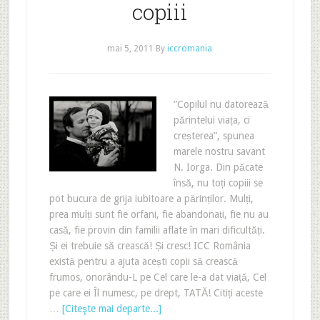
copiii
mai 5, 2011
By
iccromania
”Copilul nu datorează
părintelui viața, ci
creșterea”, spunea
marele nostru savant
N. Iorga. Din păcate
însă, nu toți copiii se
pot bucura de grija iubitoare a părinților. Mulți,
prea mulți sunt fie orfani, fie abandonați, fie nu au
casă, fie provin din familii aflate în mari dificultăți.
Și ei trebuie să crească! Și cresc! ICC România
există pentru a ajuta acești copii să crească
frumos, onorându-L pe Cel care le-a dat viață, Cel
pe care ei Îl numesc, pe drept, TATĂ! Citiți aceste
…
[Citeşte mai departe...]