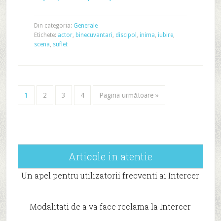
Din categoria:
Generale
Etichete:
actor
,
binecuvantari
,
discipol
,
inima
,
iubire
,
scena
,
suflet
1
2
3
4
Pagina următoare »
Articole in atentie
Un apel pentru utilizatorii frecventi ai Intercer
Modalitati de a va face reclama la Intercer