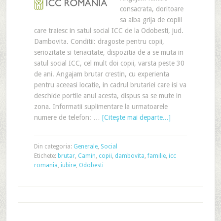
consacrata, doritoare
sa aiba grija de copiii
care traiesc in satul social ICC de la Odobesti, jud.
Dambovita. Conditii: dragoste pentru copii,
seriozitate si tenacitate, dispozitia de a se muta in
satul social ICC, cel mult doi copii, varsta peste 30
de ani. Angajam brutar crestin, cu experienta
pentru aceeasi locatie, in cadrul brutariei care isi va
deschide portile anul acesta, dispus sa se mute in
zona. Informatii suplimentare la urmatoarele
numere de telefon: …
[Citeşte mai departe...]
Din categoria:
Generale
,
Social
Etichete:
brutar
,
Camin
,
copii
,
dambovita
,
familie
,
icc
romania
,
iubire
,
Odobesti