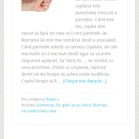
copilăria este
autoritatea crescută a
părinţilor. Când este
mic, copilul este
nevoit să facă tot ceea ce îi cere părintele, iar
libertatea lui este mai restrânsă decât a unui adult.
Când părintele solicită un serviciu copilului, de cele
mai multe ori e mai mult decât sigur că va primi
răspunsul aşteptat. Iar dacă nu…, se rezolvă cu
ceva autoritate. Odată cu creşterea, raportul
dintre cei doi începe să sufere unele modificări.
Copilul începe să îl …
[Citeşte mai departe...]
Din categoria:
Respiro
Etichete:
Dumnezeu
,
fiu
,
gabi iarca
,
iubire
,
libertate
,
neconditionata
,
tata