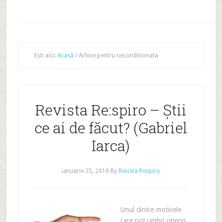
Ești aici:
Acasă
/
Arhive pentru neconditionata
Revista Re:spiro – Ştii
ce ai de făcut? (Gabriel
Iarca)
ianuarie 25, 2010
By
Revista Respiro
Unul dintre motivele
care pot umbri uneori