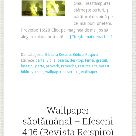
Omul neastâmpărat
stârneşte certuri, şi
pârâtorul dezbină pe
cei mai buni prieteni.
Proverbe 16:28 Click pe imaginea de mai jos să
alegi rezoluţia potrivită …
[Citeşte mai departe...]
Din categoria:
Biblia si Resurse Biblice
,
Respiro
Etichete:
barfa
,
Biblia
,
cearta
,
desktop
,
femei
,
gratuit
,
imagini
,
parte
,
proverb
,
Proverbe
,
resurse alte
,
verset
biblic
,
versete
,
wallpaper cu versete
,
wallpapers
Wallpaper
săptămânal – Efeseni
4:16 (Revista Re:spiro)