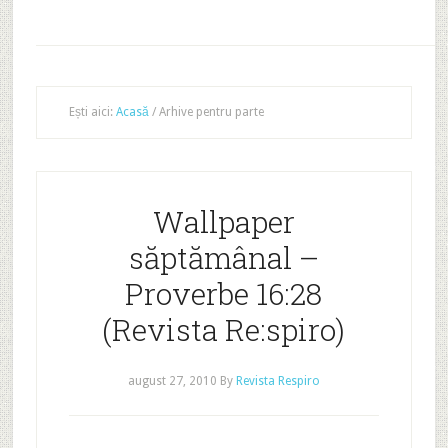
Ești aici:
Acasă
/
Arhive pentru parte
Wallpaper
săptămânal –
Proverbe 16:28
(Revista Re:spiro)
august 27, 2010
By
Revista Respiro