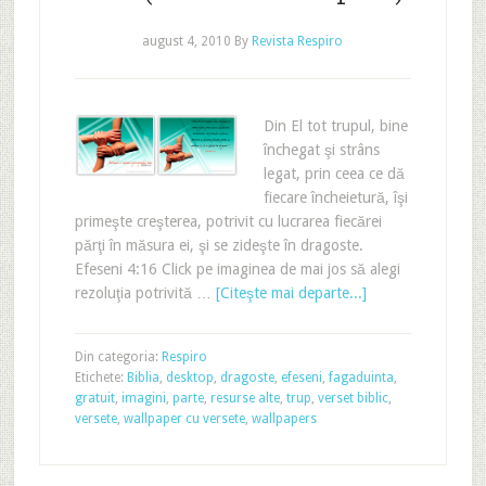
august 4, 2010
By
Revista Respiro
Din El tot trupul, bine
închegat şi strâns
legat, prin ceea ce dă
fiecare încheietură, îşi
primeşte creşterea, potrivit cu lucrarea fiecărei
părţi în măsura ei, şi se zideşte în dragoste.
Efeseni 4:16 Click pe imaginea de mai jos să alegi
rezoluţia potrivită …
[Citeşte mai departe...]
Din categoria:
Respiro
Etichete:
Biblia
,
desktop
,
dragoste
,
efeseni
,
fagaduinta
,
gratuit
,
imagini
,
parte
,
resurse alte
,
trup
,
verset biblic
,
versete
,
wallpaper cu versete
,
wallpapers