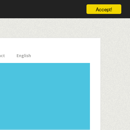
ele pe email aici!
Accept!
Close
act
English