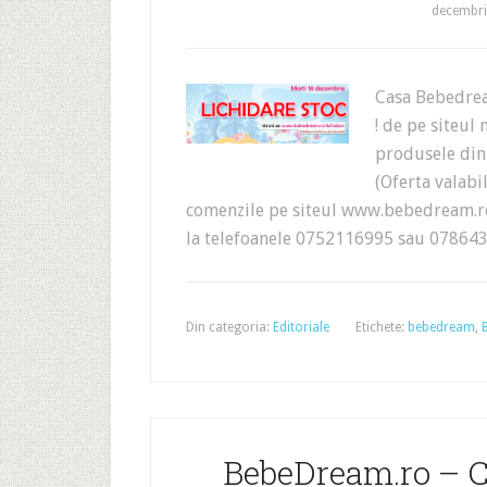
decembri
Casa Bebedrea
! de pe siteul
produsele din
(Oferta valabi
comenzile pe siteul www.bebedream.
la telefoanele 0752116995 sau 0786
Din categoria:
Editoriale
Etichete:
bebedream
,
B
BebeDream.ro – C