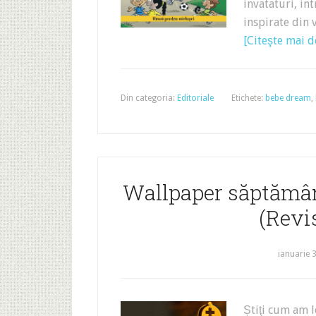
invataturi, int
inspirate din 
[Citeşte mai de
Din categoria:
Editoriale
Etichete:
bebe dream
,
Wallpaper săptămân
(Revis
ianuarie 
Știţi cum am l