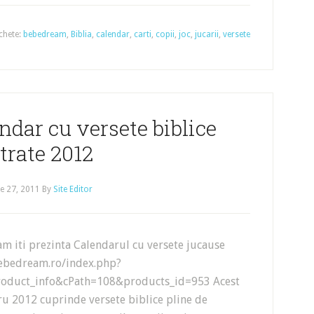
ichete:
bebedream
,
Biblia
,
calendar
,
carti
,
copii
,
joc
,
jucarii
,
versete
dar cu versete biblice
strate 2012
e 27, 2011
By
Site Editor
m iti prezinta Calendarul cu versete jucause
bebedream.ro/index.php?
oduct_info&cPath=108&products_id=953 Acest
ru 2012 cuprinde versete biblice pline de