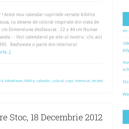
 ! Acest nou calendar cuprinde versete biblice
causa, cu desene de colorat inspirate din viata de
 22 cm Dimensiune desfasurat : 22 x 44 cm Numar
Hi
da : - Vezi calendarul pe site-ul nostru : clic aici
Ude
95 Rasfoieste o parte din interiorul
Jul
te...]
Ho
sch
14
,
bebedream
,
biblice
,
calendar
,
colorat
,
copii
,
memorat
,
versete
Str
Wat
e Stoc, 18 Decembrie 2012