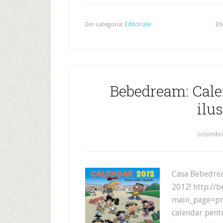
Din categoria:
Editoriale
Et
Bebedream: Calen
ilu
octombri
Casa Bebedrea
2012! http://
main_page=pr
calendar pent