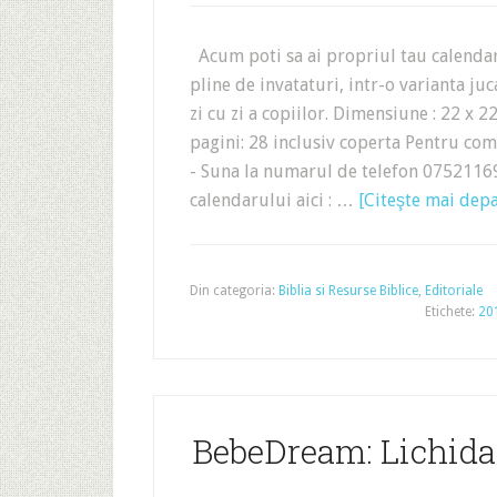
Acum poti sa ai propriul tau calendar
pline de invataturi, intr-o varianta ju
zi cu zi a copiilor. Dimensiune : 22 x
pagini: 28 inclusiv coperta Pentru coman
- Suna la numarul de telefon 07521169
calendarului aici : …
[Citeşte mai depar
Din categoria:
Biblia si Resurse Biblice
,
Editoriale
Etichete:
20
BebeDream: Lichidar