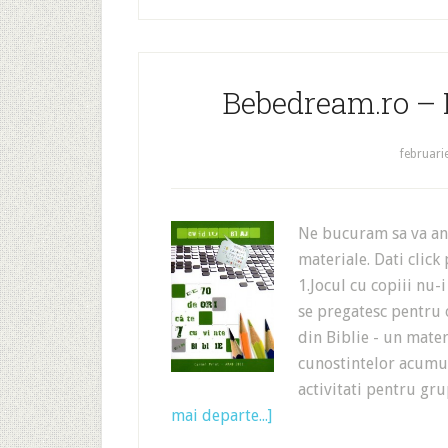
Bebedream.ro – 
februari
Ne bucuram sa va an
materiale. Dati click
1.Jocul cu copiii nu-i
se pregatesc pentru o
din Biblie - un materi
cunostintelor acumulat
activitati pentru g
mai departe...]