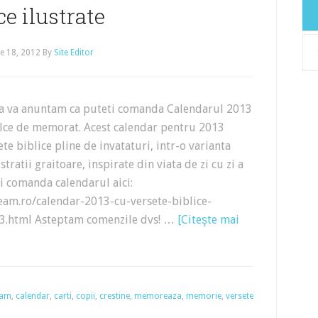
ce ilustrate
Arh
e 18, 2012
By
Site Editor
 va anuntam ca puteti comanda Calendarul 2013
blce de memorat. Acest calendar pentru 2013
te biblice pline de invataturi, intr-o varianta
stratii graitoare, inspirate din viata de zi cu zi a
ti comanda calendarul aici:
eam.ro/calendar-2013-cu-versete-biblice-
53.html Asteptam comenzile dvs! …
[Citeşte mai
eam
,
calendar
,
carti
,
copii
,
crestine
,
memoreaza
,
memorie
,
versete