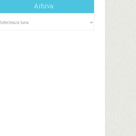
Arhiva
iva