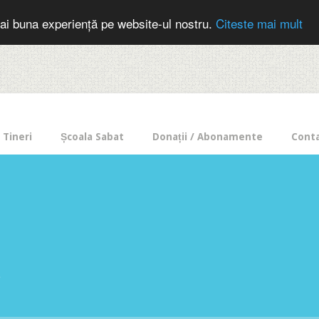
cer in mod frecvent?
Doneaza pentru Intercer aici!
Inscrie-te la buletin
ai buna experiență pe website-ul nostru.
Citeste mai mult
Tineri
Școala Sabat
Donații / Abonamente
Cont
e