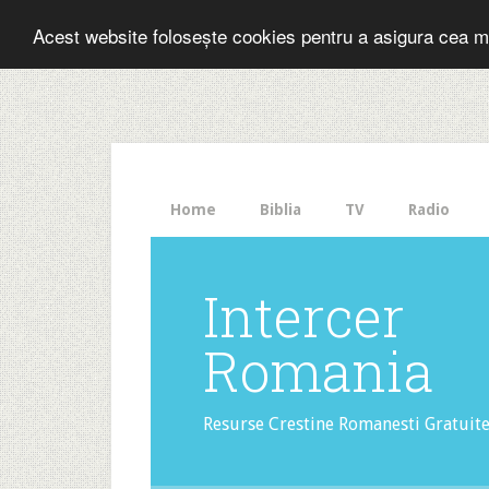
Folosesti Inter
Acest website folosește cookies pentru a asigura cea m
The
HelloBar
- a
little
bar
that
Home
Biblia
TV
Radio
gets
noticed!
Intercer
Romania
Resurse Crestine Romanesti Gratuit