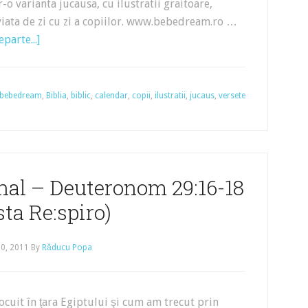
r-o varianta jucausa, cu ilustratii graitoare,
viata de zi cu zi a copiilor. www.bebedream.ro …
parte...]
bebedream
,
Biblia
,
biblic
,
calendar
,
copii
,
ilustratii
,
jucaus
,
versete
al – Deuteronom 29:16-18
ta Re:spiro)
30, 2011
By
Răducu Popa
ocuit în ţara Egiptului şi cum am trecut prin