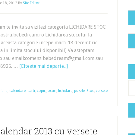
e 18, 2012
By
Site Editor
m te invita sa vizitezi categoria LICHIDARE STOC
 nostru:bebedream.ro Lichidarea stocului la
 aceasta categorie incepe marti 18 decembrie
la in limita stocului disponibil) Va asteptam
ro sau email:comenzibebedream@gmail.com sau
438925. …
[Citeşte mai departe...]
Cat
iblia
,
calendare
,
carti
,
copii
,
jocuri
,
lichidare
,
puzzle
,
Stoc
,
versete
alendar 2013 cu versete