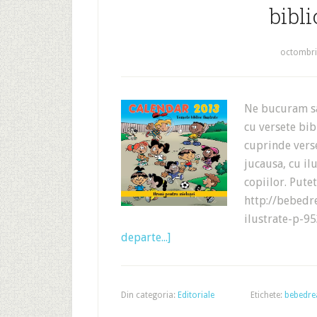
bibli
octombri
Ne bucuram sa
cu versete bi
cuprinde verse
jucausa, cu ilu
copiilor. Pute
http://bebedr
ilustrate-p-9
departe...]
Din categoria:
Editoriale
Etichete:
bebedr