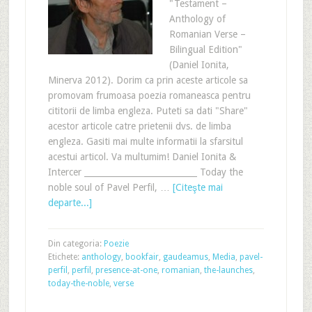
"Testament –
Anthology of
Romanian Verse –
Bilingual Edition"
(Daniel Ionita,
Minerva 2012). Dorim ca prin aceste articole sa
promovam frumoasa poezia romaneasca pentru
cititorii de limba engleza. Puteti sa dati "Share"
acestor articole catre prietenii dvs. de limba
engleza. Gasiti mai multe informatii la sfarsitul
acestui articol. Va multumim! Daniel Ionita &
Intercer ___________________________ Today the
noble soul of Pavel Perfil, …
[Citeşte mai
departe...]
Din categoria:
Poezie
Etichete:
anthology
,
bookfair
,
gaudeamus
,
Media
,
pavel-
perfil
,
perfil
,
presence-at-one
,
romanian
,
the-launches
,
today-the-noble
,
verse