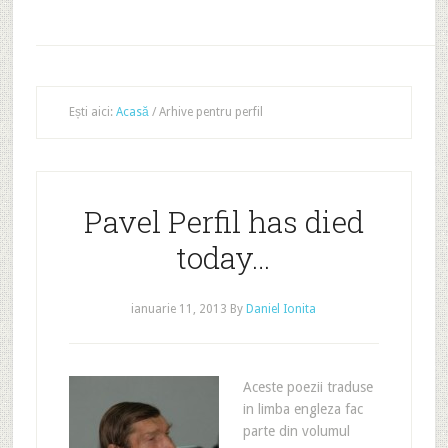
Ești aici:
Acasă
/
Arhive pentru perfil
Pavel Perfil has died
today…
ianuarie 11, 2013
By
Daniel Ionita
Aceste poezii traduse
in limba engleza fac
parte din volumul