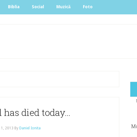
Biblia
Social
Muzică
Foto
l has died today…
Mo
11, 2013
By
Daniel Ionita