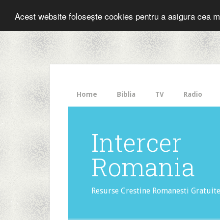
Folosesti Inter
Acest website folosește cookies pentru a asigura cea m
The
HelloBar
- a
little
bar
that
Home
Biblia
TV
Radio
gets
noticed!
Intercer
Romania
Resurse Crestine Romanesti Gratuit