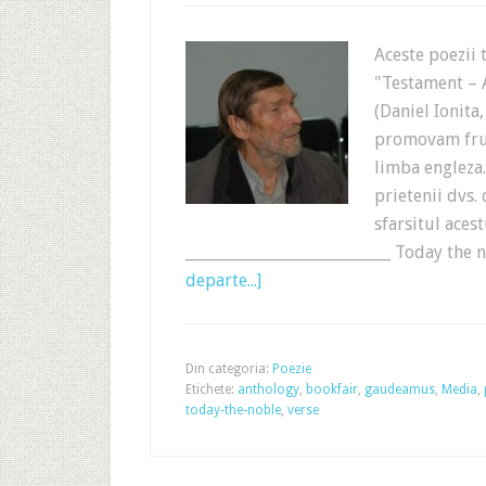
Aceste poezii 
"Testament – 
(Daniel Ionita
promovam frum
limba engleza.
prietenii dvs.
sfarsitul aces
___________________________ Today the 
departe...]
Din categoria:
Poezie
Etichete:
anthology
,
bookfair
,
gaudeamus
,
Media
,
today-the-noble
,
verse