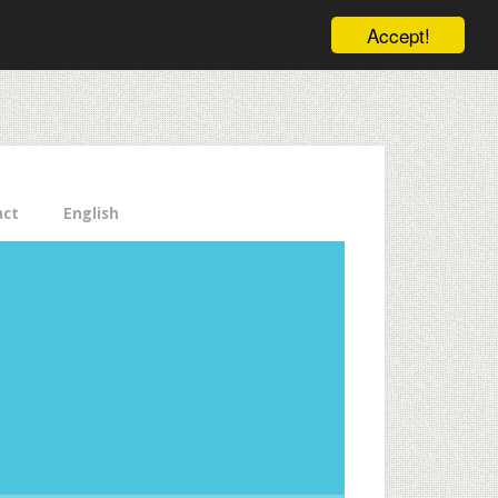
ele pe email aici!
Accept!
Close
act
English