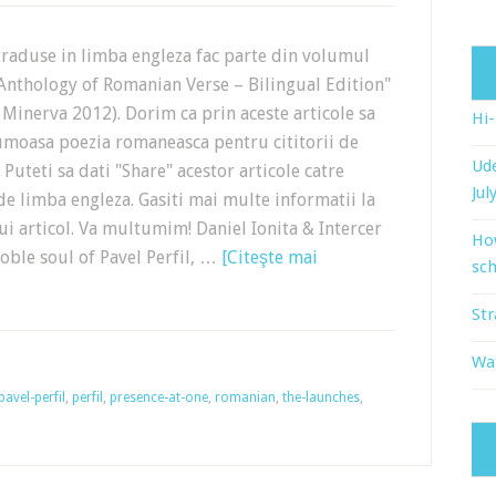
traduse in limba engleza fac parte din volumul
Anthology of Romanian Verse – Bilingual Edition"
, Minerva 2012). Dorim ca prin aceste articole sa
Hi
oasa poezia romaneasca pentru cititorii de
Ude
 Puteti sa dati "Share" acestor articole catre
Jul
 de limba engleza. Gasiti mai multe informatii la
tui articol. Va multumim! Daniel Ionita & Intercer
Ho
noble soul of Pavel Perfil, …
[Citeşte mai
sch
Str
Wat
pavel-perfil
,
perfil
,
presence-at-one
,
romanian
,
the-launches
,