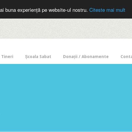
cer in mod frecvent?
Doneaza pentru Intercer aici!
Inscrie-te la buletin
ai buna experiență pe website-ul nostru.
Citeste mai mult
Tineri
Școala Sabat
Donații / Abonamente
Cont
e