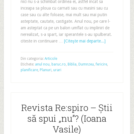
nici nu s-a schimbat ordinea ei, astfel incat sa
inceapa sa ploua cu carnati sau cu masini sau cu
case sau cu alte foloase, mai mult sau mai putin
asteptate, cautate, castigate. Anul nou, pe care l-
am asteptat ca pe un balon umflat cu impliniri de
nerealizat, s-a spart, iar sperantele s-au spulberat.
citeste in continuare …
[Citeşte mai departe...]
Din categoria:
Articole
Etichete:
anul nou
,
baruc.ro
,
Biblia
,
Dumnzeu
,
fericire
,
planificare
,
Planuri
,
urari
Revista Re:spiro – Ştii
să spui „nu”? (Ioana
Vasile)