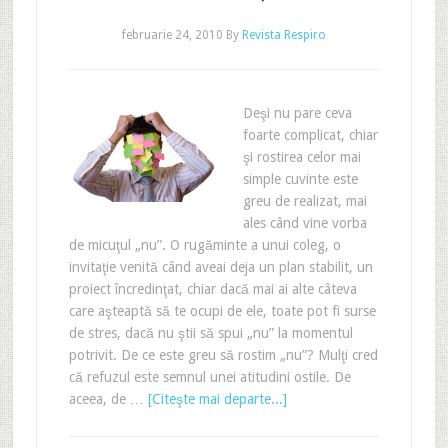
februarie 24, 2010
By
Revista Respiro
Deşi nu pare ceva
foarte complicat, chiar
şi rostirea celor mai
simple cuvinte este
greu de realizat, mai
ales când vine vorba
de micuţul „nu”. O rugăminte a unui coleg, o
invitaţie venită când aveai deja un plan stabilit, un
proiect încredinţat, chiar dacă mai ai alte câteva
care aşteaptă să te ocupi de ele, toate pot fi surse
de stres, dacă nu ştii să spui „nu” la momentul
potrivit. De ce este greu să rostim „nu”? Mulţi cred
că refuzul este semnul unei atitudini ostile. De
aceea, de …
[Citeşte mai departe...]