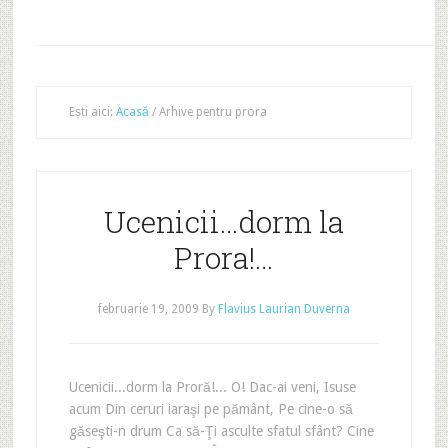
Ești aici:
Acasă
/
Arhive pentru prora
Ucenicii…dorm la
Prora!…
februarie 19, 2009
By
Flavius Laurian Duverna
Ucenicii...dorm la Proră!... O! Dac-ai veni, Isuse
acum Din ceruri iaraşi pe pământ, Pe cine-o să
găseşti-n drum Ca să-Ţi asculte sfatul sfânt? Cine