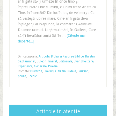
ar fi gata să-Ţi urmeze În orice timp şi
împrejurări? Cine cu minţi, cu inimi treze Ar sta cu
Tine, în încercări? Din loc în loc, de vei merge Ca
să vesteşti iubirea mare, Cine-ar fi gata de-a
înţelege Şi ar răspunde, la chemare? Găsive-vei
Doamne ucenici, La ţărmul mării, în Galileea, Care
să-Ţi fie-alături amici Să Te …
[Citeşte mai
departe...]
Din categoria:
Articole
,
Biblia si Resurse Biblice
,
Buletin
Saptamanal
,
Buletin Tineret
,
Editoriale
,
Evanghelizare
,
Experiente
,
Generale
,
Poezie
Etichete:
Duverna
,
Flavius
,
Galileia
,
Iudeia
,
Laurian
,
prora
,
ucenici
Articole in atentie