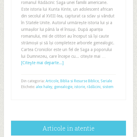
romanul Rădăcini: Saga unei familii americane.
Este istoria lui Kunta Kinte, un adolescent african
din secolul al XVIII-lea, capturat ca sclav și vândut
în Statele Unite. Autorul urmărește istoria lui și a
urmașilor lui până la el însuși. După apariția
romanului, mii de cititori au început să își caute
strămoșii și să își completeze arborele genealogic.
Cartea Cronicilor este un fel de Saga a poporului
lui Dumnezeu, care începe cu... citește mai …
[Citeşte mai departe...]
Din categoria:
Articole
,
Biblia si Resurse Biblice
,
Seriale
Etichete:
alex haley
,
genealogie
,
istorie
,
rădăcini
,
sistem
Articole in atentie