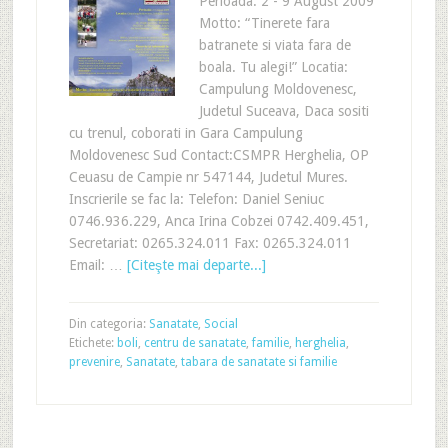
Perioada: 2 - 9 August 2009
Motto: “Tinerete fara
batranete si viata fara de
boala. Tu alegi!” Locatia:
Campulung Moldovenesc,
Judetul Suceava, Daca sositi
cu trenul, coborati in Gara Campulung
Moldovenesc Sud Contact:CSMPR Herghelia, OP
Ceuasu de Campie nr 547144, Judetul Mures.
Inscrierile se fac la: Telefon: Daniel Seniuc
0746.936.229, Anca Irina Cobzei 0742.409.451,
Secretariat: 0265.324.011 Fax: 0265.324.011
Email: …
[Citeşte mai departe...]
Din categoria:
Sanatate
,
Social
Etichete:
boli
,
centru de sanatate
,
familie
,
herghelia
,
prevenire
,
Sanatate
,
tabara de sanatate si familie