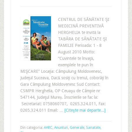
CENTRUL DE SĂNĂTATE ŞI
MEDICINĂ PREVENTIVĂ
HERGHELIA te invită la
TABĂRA DE SĂNĂTATE ŞI
FAMILIE Perioada: 1 - 8
August 2010 Motto:
”Cuvintele te învaţă,
exemplele te pun în
MIŞCARE” Locaţia: Câmpulung Moldovenesc,
Judeţul Suceava, Dacă sosiţi cu trenul, coborâţi în
Gara Câmpulung Moldovenesc Sud Contact:
CSMPR Herghelia, OP Ceuaşu de Câmpie nr
547144, Judeţul Mureș. Înscrierile se fac la:
Secretariat: 0758060707, 0265.324.011, Fax:
0265.324.011 Email: …
[Citeşte mai departe...]
Din categoria:
AARC
,
Anunturi
,
Generale
,
Sanatate
,