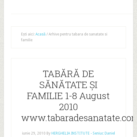
Ești aici:
Acasă
/
Arhive pentru tabara de sanatate si
familie
TABĂRĂ DE
SĂNĂTATE ȘI
FAMILIE 1-8 August
2010
www.tabaradesanatate.co
iunie 29, 2010
By
HERGHELIA INSTITUTE - Seniuc Daniel