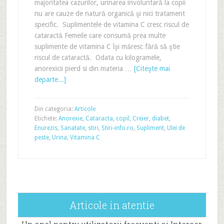
majoritatea cazurilor, urinarea involuntară la copii
nu are cauze de natură organică şi nici tratament
specific. Suplimentele de vitamina C cresc riscul de
cataractă Femeile care consumă prea multe
suplimente de vitamina C îşi măresc fără să ştie
riscul de cataractă. Odata cu kilogramele,
anorexicii pierd si din materia …
[Citeşte mai
departe...]
Din categoria:
Articole
Etichete:
Anorexie
,
Cataracta
,
copil
,
Creier
,
diabet
,
Enurezis
,
Sanatate
,
stiri
,
Stiri-info.ro
,
Supliment
,
Ulei de
peste
,
Urina
,
Vitamina C
Articole in atentie