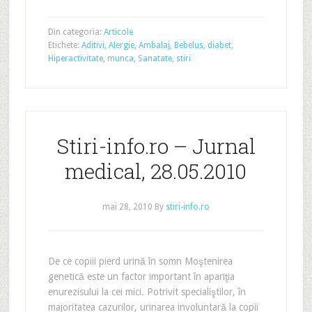
Din categoria:
Articole
Etichete:
Aditivi
,
Alergie
,
Ambalaj
,
Bebelus
,
diabet
,
Hiperactivitate
,
munca
,
Sanatate
,
stiri
Stiri-info.ro – Jurnal
medical, 28.05.2010
mai 28, 2010
By
stiri-info.ro
De ce copiii pierd urină în somn Moştenirea
genetică este un factor important în apariţia
enurezisului la cei mici. Potrivit specialiştilor, în
majoritatea cazurilor, urinarea involuntară la copii