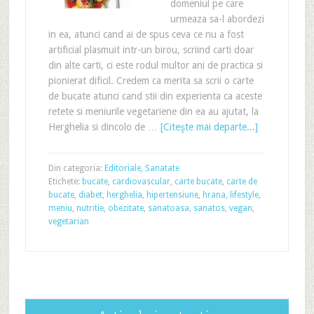
domeniul pe care
urmeaza sa-l abordezi
in ea, atunci cand ai de spus ceva ce nu a fost
artificial plasmuit intr-un birou, scriind carti doar
din alte carti, ci este rodul multor ani de practica si
pionierat dificil. Credem ca merita sa scrii o carte
de bucate atunci cand stii din experienta ca aceste
retete si meniurile vegetariene din ea au ajutat, la
Herghelia si dincolo de …
[Citeşte mai departe...]
Din categoria:
Editoriale
,
Sanatate
Etichete:
bucate
,
cardiovascular
,
carte bucate
,
carte de
bucate
,
diabet
,
herghelia
,
hipertensiune
,
hrana
,
lifestyle
,
meniu
,
nutritie
,
obezitate
,
sanatoasa
,
sanatos
,
vegan
,
vegetarian