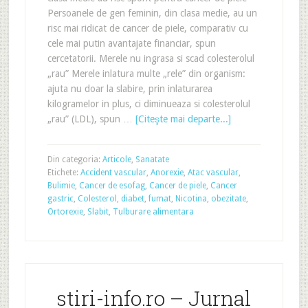
Persoanele de gen feminin, din clasa medie, au un
risc mai ridicat de cancer de piele, comparativ cu
cele mai putin avantajate financiar, spun
cercetatorii. Merele nu ingrasa si scad colesterolul
„rau” Merele inlatura multe „rele” din organism:
ajuta nu doar la slabire, prin inlaturarea
kilogramelor in plus, ci diminueaza si colesterolul
„rau” (LDL), spun …
[Citeşte mai departe...]
Din categoria:
Articole
,
Sanatate
Etichete:
Accident vascular
,
Anorexie
,
Atac vascular
,
Bulimie
,
Cancer de esofag
,
Cancer de piele
,
Cancer
gastric
,
Colesterol
,
diabet
,
fumat
,
Nicotina
,
obezitate
,
Ortorexie
,
Slabit
,
Tulburare alimentara
stiri-info.ro – Jurnal