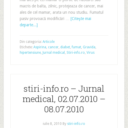
macris de balta, zilnic, protejeaza de cancer, mai
ales de cel mamar, arata un nou studiu. Fumatul
pasiv provoacă modificări …
[Citeşte mai
departe...]
Din categoria:
Articole
Etichete:
Aspirina
,
cancer
,
diabet
,
fumat
,
Gravida
,
hipertensiune
,
Jurnal medical
,
Stiri-info.ro
,
Virus
stiri-info.ro – Jurnal
medical, 02.07.2010 –
08.07.2010
iulie 8, 2010
By
stiri-info.ro