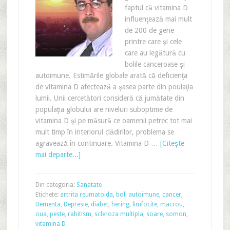
faptul că vitamina D
influenţează mai mult
de 200 de gene
printre care şi cele
care au legătură cu
bolile canceroase şi
autoimune. Estimările globale arată că deficienţa
de vitamina D afectează a şasea parte din poulaţia
lumii. Unii cercetători consideră că jumătate din
populaţia globului are niveluri suboptime de
vitamina D şi pe măsură ce oamenii petrec tot mai
mult timp în interiorul clădirilor, problema se
agravează în continuare. Vitamina D …
[Citeşte
mai departe...]
Din categoria:
Sanatate
Etichete:
artrita reumatoida
,
boli autoimune
,
cancer
,
Dementa
,
Depresie
,
diabet
,
hering
,
limfocite
,
macrou
,
oua
,
peste
,
rahitism
,
scleroza multipla
,
soare
,
somon
,
vitamina D