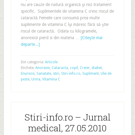
nu are cauze de natură organică şi nici tratament
specific. Suplimentele de vitamina C cresc riscul de
cataractă Femeile care consumă prea multe
suplimente de vitamina C îşi măresc fără să ştie
riscul de cataractă. Odata cu kilogramele,
anorexicii pierd si din materia …
[Citeşte mai
departe...]
Din categoria:
Articole
Etichete:
Anorexie
,
Cataracta
,
copil
,
Creier
,
diabet
,
Enurezis
,
Sanatate
,
stiri
,
Stiri-info.ro
,
Supliment
,
Ulei de
peste
,
Urina
,
Vitamina C
Stiri-info.ro – Jurnal
medical, 27.05.2010