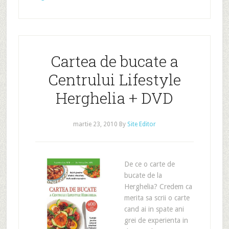
Cartea de bucate a
Centrului Lifestyle
Herghelia + DVD
martie 23, 2010
By
Site Editor
De ce o carte de
bucate de la
Herghelia? Credem ca
merita sa scrii o carte
cand ai in spate ani
grei de experienta in