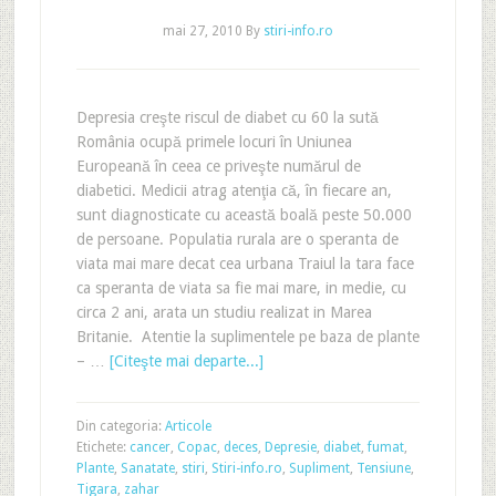
mai 27, 2010
By
stiri-info.ro
Depresia creşte riscul de diabet cu 60 la sută
România ocupă primele locuri în Uniunea
Europeană în ceea ce priveşte numărul de
diabetici. Medicii atrag atenţia că, în fiecare an,
sunt diagnosticate cu această boală peste 50.000
de persoane. Populatia rurala are o speranta de
viata mai mare decat cea urbana Traiul la tara face
ca speranta de viata sa fie mai mare, in medie, cu
circa 2 ani, arata un studiu realizat in Marea
Britanie. Atentie la suplimentele pe baza de plante
– …
[Citeşte mai departe...]
Din categoria:
Articole
Etichete:
cancer
,
Copac
,
deces
,
Depresie
,
diabet
,
fumat
,
Plante
,
Sanatate
,
stiri
,
Stiri-info.ro
,
Supliment
,
Tensiune
,
Tigara
,
zahar