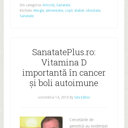
Din categoria:
Articole
,
Sanatate
Etichete:
Alergie
,
alimentatie
,
copil
,
diabet
,
obezitate
,
Sanatate
SanatatePlus.ro:
Vitamina D
importantă în cancer
şi boli autoimune
octombrie 14, 2010
By
Site Editor
Cercetările de
genetică au evidenţiat