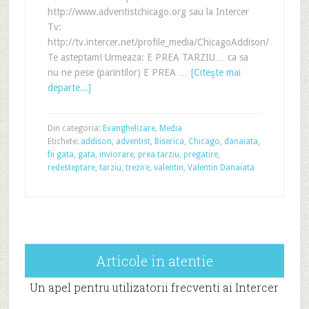
http://www.adventistchicago.org sau la Intercer
Tv:
http://tv.intercer.net/profile_media/ChicagoAddison/
Te asteptam! Urmeaza: E PREA TARZIU… ca sa
nu ne pese (parintilor) E PREA …
[Citeşte mai
departe...]
Din categoria:
Evanghelizare
,
Media
Etichete:
addison
,
adventist
,
Biserica
,
Chicago
,
danaiata
,
fii gata
,
gata
,
inviorare
,
prea tarziu
,
pregatire
,
redesteptare
,
tarziu
,
trezire
,
valentin
,
Valentin Danaiata
Articole in atentie
Un apel pentru utilizatorii frecventi ai Intercer