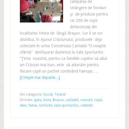
campania de
strângere de fonduri
şi de produse pentru
cei 200 de copii
defavorizaţi din
localitatea Hetea de lângă Braşov. Lor li se vor
distribui, în Ajunul Crăciunului, produsele deja
colectate în urma Concertului Caritabil “O noapte
sfântă” desfășurat duminică la Sala Sporturilor.
“Ţinta noastră, pentru ca familiile copiilor să aibă
un Crăciun mai bun, este să adunăm pentru
fiecare copil un pachet continând hainuţe, …
[Citeşte mai departe...]
Din categoria:
Social
,
Tineret
Etichete:
ajuta
,
bota
,
Brasov
,
caritabil
,
concert
,
copii
,
elevi
,
hetea
,
rechizite
,
sala sporturilor
,
valentin