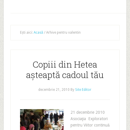
Ești aici:
Acasă
/
Arhive pentru valentin
Copiii din Hetea
așteaptă cadoul tău
decembrie 21, 2010
By
Site Editor
21 decembrie 2010
Asociaţia Exploratori
pentru Viitor continuă