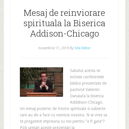
Mesaj de reinviorare
spirituala la Biserica
Addison-Chicago
noiembrie 11, 2010
By
Site Editor
Sabatul acesta se
incheie conferintele
biblice prezentate de
pastorul Valentin
Danaiata la biserica
Adddison-Chicago.
Un mesaj puternic de trezire spirituala si subiecte
care au de-a face cu vesnicia noastra. N-ai vrea sa
te pregatesti impreuna cu noi pentru ”a fi gata”?
Poti urmari aceste prezentari la