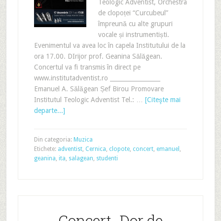
Teologic Adventist, Orchestra
de clopoței “Curcubeul”
împreună cu alte grupuri
vocale și instrumentiști.
Evenimentul va avea loc în capela Institutului de la
ora 17.00. DIrijor prof. Geanina Sălăgean.
Concertul va fi transmis în direct pe
www.institutadventist.ro _________________
Emanuel A. Sălăgean Șef Birou Promovare
Institutul Teologic Adventist Tel.: …
[Citeşte mai
departe...]
Din categoria:
Muzica
Etichete:
adventist
,
Cernica
,
clopote
,
concert
,
emanuel
,
geanina
,
ita
,
salagean
,
studenti
Concert „Dor de