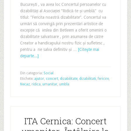
București , va avea loc Concertul persoanelor cu
dizabilități al Asociației ”Ridică-te și umblă” cu
titlul: ”Fericita noastră dizabilitate”. Concertul va
urmări să convingă prin prezentări artistice de
excepție că ieslea din Betleem a oferit omenirii o
dizabilitate salvatoare , prin asumarea de către
Creator a handicapului nostru fizic și sufletesc ,
pentru a ne salva definitiv și …
[Citeşte mai
departe...]
Din categoria:
Social
Etichete:
ajutor
,
concert
,
dizabilitate
,
dizabilitati
,
fericire
,
Necaz
,
ridica
,
umanitar
,
umbla
ITA Cernica: Concert