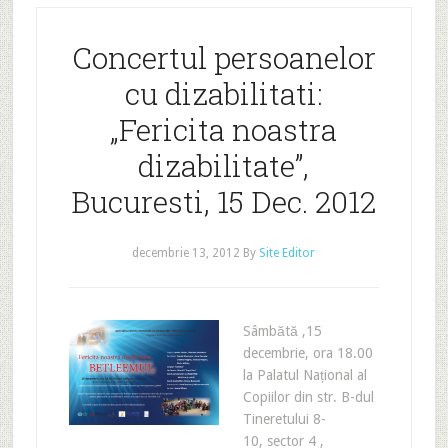
Concertul persoanelor
cu dizabilitati:
„Fericita noastra
dizabilitate”,
Bucuresti, 15 Dec. 2012
decembrie 13, 2012
By
Site Editor
Sâmbătă ,15
decembrie, ora 18.00
la Palatul Național al
Copiilor din str. B-dul
Tineretului 8-
10, sector 4 ,