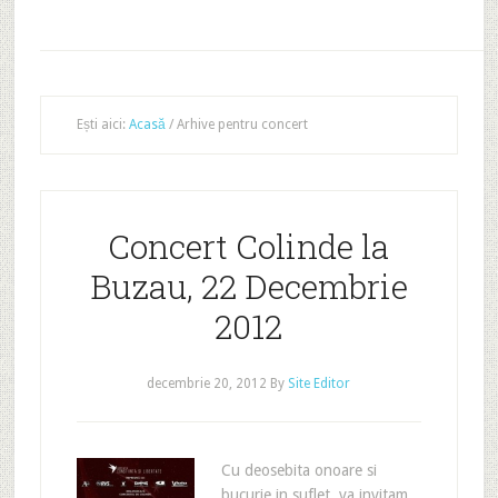
Ești aici:
Acasă
/
Arhive pentru concert
Concert Colinde la
Buzau, 22 Decembrie
2012
decembrie 20, 2012
By
Site Editor
Cu deosebita onoare si
bucurie in suflet, va invitam