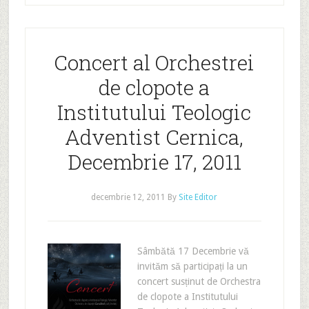
Concert al Orchestrei
de clopote a
Institutului Teologic
Adventist Cernica,
Decembrie 17, 2011
decembrie 12, 2011
By
Site Editor
Sâmbătă 17 Decembrie vă
invităm să participați la un
concert susținut de Orchestra
de clopote a Institutului