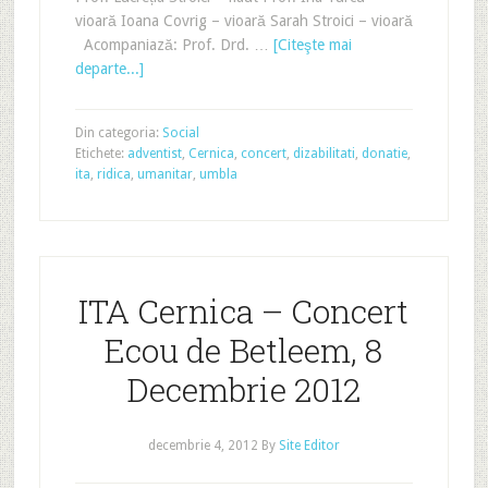
vioară Ioana Covrig – vioară Sarah Stroici – vioară
Acompaniază: Prof. Drd. …
[Citeşte mai
departe...]
Din categoria:
Social
Etichete:
adventist
,
Cernica
,
concert
,
dizabilitati
,
donatie
,
ita
,
ridica
,
umanitar
,
umbla
ITA Cernica – Concert
Ecou de Betleem, 8
Decembrie 2012
decembrie 4, 2012
By
Site Editor