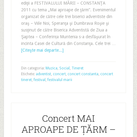
ediţii a FESTIVALULUI MĂRII – CONSTANŢA
2011 cu tema „Mai aproape de ţărm”. Evenimentul
organizat de către cele trei biserici adventiste din
oraş – Viile Noi, Speranţa şi Dumbrava Roşie şi
susţinut de către Biserica Adventistă de Ziua a
Şaptea – Conferința Muntenia s-a desfăşurat în
incinta Casei de Cultură din Constanţa. Cele trei …
[Citeşte mai departe...]
Din categoria:
Muzica
,
Social
,
Tineret
Etichete:
adventist
,
concert
,
concert constanta
,
concert
tineret
,
festival
,
festivalul marii
Concert MAI
APROAPE DE ŢĂRM –