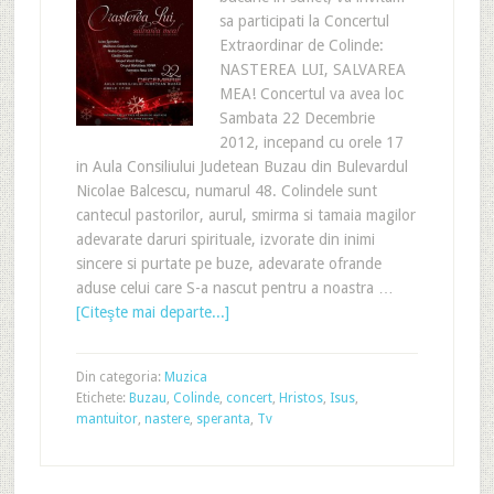
sa participati la Concertul
Extraordinar de Colinde:
NASTEREA LUI, SALVAREA
MEA! Concertul va avea loc
Sambata 22 Decembrie
2012, incepand cu orele 17
in Aula Consiliului Judetean Buzau din Bulevardul
Nicolae Balcescu, numarul 48. Colindele sunt
cantecul pastorilor, aurul, smirma si tamaia magilor
adevarate daruri spirituale, izvorate din inimi
sincere si purtate pe buze, adevarate ofrande
aduse celui care S-a nascut pentru a noastra …
[Citeşte mai departe...]
Din categoria:
Muzica
Etichete:
Buzau
,
Colinde
,
concert
,
Hristos
,
Isus
,
mantuitor
,
nastere
,
speranta
,
Tv