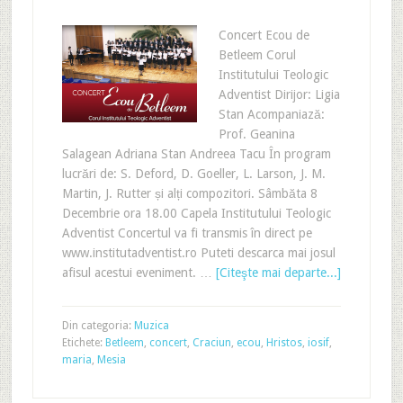
Concert Ecou de
Betleem Corul
Institutului Teologic
Adventist Dirijor: Ligia
Stan Acompaniază:
Prof. Geanina
Salagean Adriana Stan Andreea Tacu În program
lucrări de: S. Deford, D. Goeller, L. Larson, J. M.
Martin, J. Rutter și alți compozitori. Sâmbăta 8
Decembrie ora 18.00 Capela Institutului Teologic
Adventist Concertul va fi transmis în direct pe
www.institutadventist.ro Puteti descarca mai josul
afisul acestui eveniment. …
[Citeşte mai departe...]
Din categoria:
Muzica
Etichete:
Betleem
,
concert
,
Craciun
,
ecou
,
Hristos
,
iosif
,
maria
,
Mesia