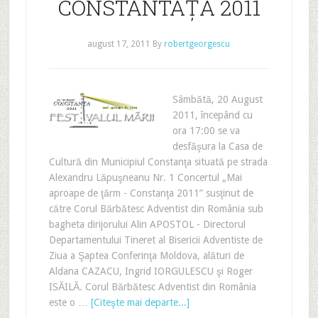
CONSTANTAŢA 2011
august 17, 2011
By
robertgeorgescu
Sâmbătă, 20 August
2011, începând cu
ora 17:00 se va
desfăşura la Casa de
Cultură din Municipiul Constanţa situată pe strada
Alexandru Lăpuşneanu Nr. 1 Concertul „Mai
aproape de ţărm - Constanţa 2011” susţinut de
către Corul Bărbătesc Adventist din România sub
bagheta dirijorului Alin APOSTOL - Directorul
Departamentului Tineret al Bisericii Adventiste de
Ziua a Şaptea Conferinţa Moldova, alături de
Aldana CAZACU, Ingrid IORGULESCU şi Roger
ISĂILĂ. Corul Bărbătesc Adventist din România
este o …
[Citeşte mai departe...]