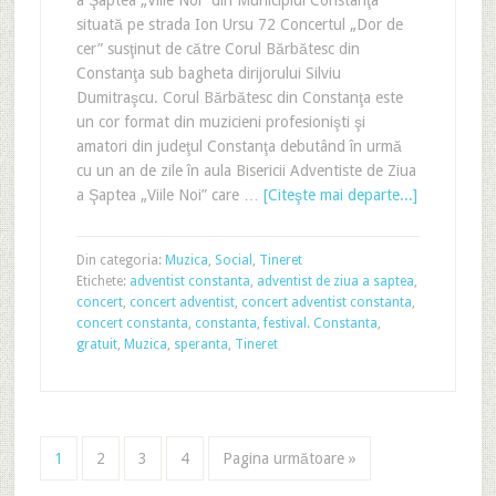
a Şaptea „Viile Noi” din Municipiul Constanţa
situată pe strada Ion Ursu 72 Concertul „Dor de
cer” susţinut de către Corul Bărbătesc din
Constanţa sub bagheta dirijorului Silviu
Dumitraşcu. Corul Bărbătesc din Constanţa este
un cor format din muzicieni profesionişti şi
amatori din judeţul Constanţa debutând în urmă
cu un an de zile în aula Bisericii Adventiste de Ziua
a Şaptea „Viile Noi” care …
[Citeşte mai departe...]
Din categoria:
Muzica
,
Social
,
Tineret
Etichete:
adventist constanta
,
adventist de ziua a saptea
,
concert
,
concert adventist
,
concert adventist constanta
,
concert constanta
,
constanta
,
festival. Constanta
,
gratuit
,
Muzica
,
speranta
,
Tineret
1
2
3
4
Pagina următoare »