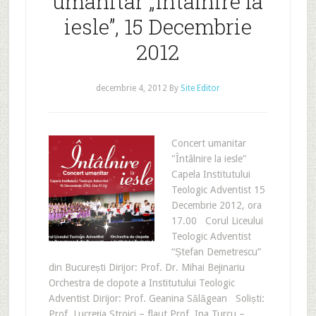
umanitar „Întâlnire la
iesle”, 15 Decembrie
2012
decembrie 4, 2012
By
Site Editor
Concert umanitar
"Întâlnire la iesle"
Capela Institutului
Teologic Adventist 15
Decembrie 2012, ora
17.00 Corul Liceului
Teologic Adventist
“Ștefan Demetrescu”
din București Dirijor: Prof. Dr. Mihai Bejinariu
Orchestra de clopote a Institutului Teologic
Adventist Dirijor: Prof. Geanina Sălăgean Soliști:
Prof. Lucreția Stroici – flaut Prof. Ina Turcu –