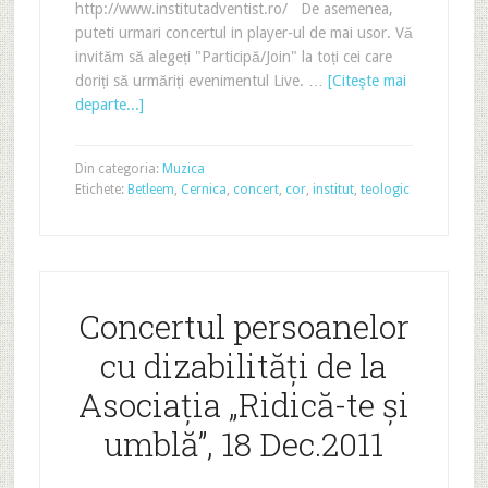
http://www.institutadventist.ro/ De asemenea,
puteti urmari concertul in player-ul de mai usor. Vă
invităm să alegeți "Participă/Join" la toți cei care
doriți să urmăriți evenimentul Live. …
[Citeşte mai
departe...]
Din categoria:
Muzica
Etichete:
Betleem
,
Cernica
,
concert
,
cor
,
institut
,
teologic
Concertul persoanelor
cu dizabilități de la
Asociația „Ridică-te și
umblă”, 18 Dec.2011