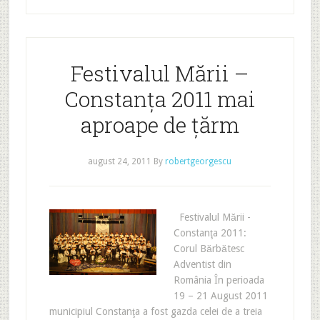
Festivalul Mării –
Constanţa 2011 mai
aproape de ţărm
august 24, 2011
By
robertgeorgescu
Festivalul Mării -
Constanţa 2011:
Corul Bărbătesc
Adventist din
România În perioada
19 – 21 August 2011
municipiul Constanţa a fost gazda celei de a treia