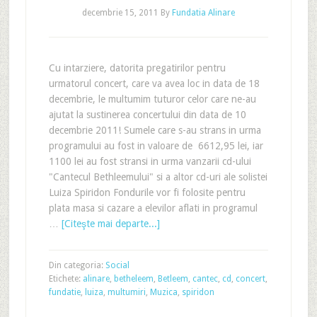
decembrie 15, 2011
By
Fundatia Alinare
Cu intarziere, datorita pregatirilor pentru
urmatorul concert, care va avea loc in data de 18
decembrie, le multumim tuturor celor care ne-au
ajutat la sustinerea concertului din data de 10
decembrie 2011! Sumele care s-au strans in urma
programului au fost in valoare de 6612,95 lei, iar
1100 lei au fost stransi in urma vanzarii cd-ului
"Cantecul Bethleemului" si a altor cd-uri ale solistei
Luiza Spiridon Fondurile vor fi folosite pentru
plata masa si cazare a elevilor aflati in programul
…
[Citeşte mai departe...]
Din categoria:
Social
Etichete:
alinare
,
betheleem
,
Betleem
,
cantec
,
cd
,
concert
,
fundatie
,
luiza
,
multumiri
,
Muzica
,
spiridon