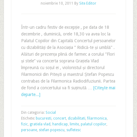
noiembrie 10, 2011
By
Site Editor
Într-un cadru festiv de excepție , pe data de 18
decembrie , duminică, orele 18,30 va avea loc la
Palatul Copiilor din Capitală Concertul persoanelor
cu dizabilități de la Asociația ” Ridică-te și umblă” .
Alături de prezența plină de farmec a corului ”Flori
și stele” va concerta soprana Grațiela Vlad
împreună cu soțul ei , violonistul și directorul
Filarmonicii din Pitești și maestrul Ștefan Popescu
contrabas de la Filarmonica Radiodifuziunii. Partea
de fond a concertului va fi suținută …
[Citeşte mai
departe...]
Din categoria:
Social
Etichete:
bucuresti
,
concert
,
dizabilitati
,
filarmonica
,
fizic
,
gratiela vlad
,
handicap
,
limite
,
palatul copiilor
,
persoane
,
stefan popescu
,
sufletesc