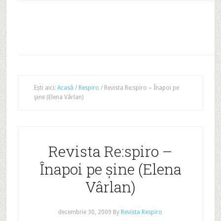
Ești aici:
Acasă
/
Respiro
/
Revista Re:spiro – Înapoi pe
şine (Elena Vârlan)
Revista Re:spiro –
Înapoi pe şine (Elena
Vârlan)
decembrie 30, 2009
By
Revista Respiro