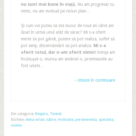
nu sunt mai bune în viaţă.
Nu am progresat cu
nimic, nu am evoluat pe niciun plan…
Şi cum voi putea să mă bucur de noul an când am
lăsat în urmă unul atât de sărac? Mi s-a oferit
minte să pot gândi, putere să pot realiza, suflet să
pot simţi, discernământ să pot analiza.
Mi s-a
oferit totul, dar n-am oferit nimic!
Voinţa am
încătuşat-o, munca am amânat-o, promisiunile au
fost uitate…
› citește în continuare
Din categoria:
Respiro
,
Tineret
Etichete:
elena virlan
,
iubire
,
motivatie
,
perseverenta
,
speranta
,
vointa
A