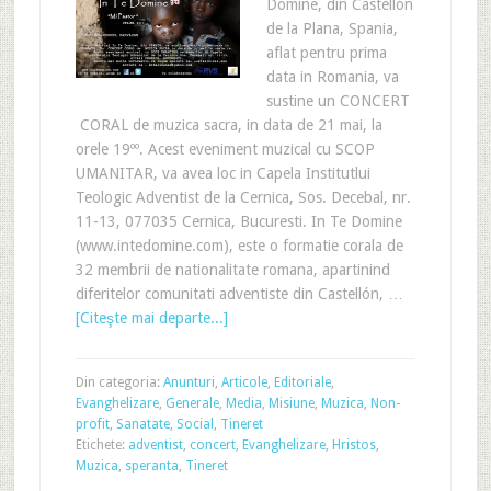
Domine, din Castellón
de la Plana, Spania,
aflat pentru prima
data in Romania, va
sustine un CONCERT
CORAL de muzica sacra, in data de 21 mai, la
orele 19ºº. Acest eveniment muzical cu SCOP
UMANITAR, va avea loc in Capela Institutlui
Teologic Adventist de la Cernica, Sos. Decebal, nr.
11-13, 077035 Cernica, Bucuresti. In Te Domine
(www.intedomine.com), este o formatie corala de
32 membrii de nationalitate romana, apartinind
diferitelor comunitati adventiste din Castellón, …
[Citeşte mai departe...]
Din categoria:
Anunturi
,
Articole
,
Editoriale
,
Evanghelizare
,
Generale
,
Media
,
Misiune
,
Muzica
,
Non-
profit
,
Sanatate
,
Social
,
Tineret
Etichete:
adventist
,
concert
,
Evanghelizare
,
Hristos
,
Muzica
,
speranta
,
Tineret