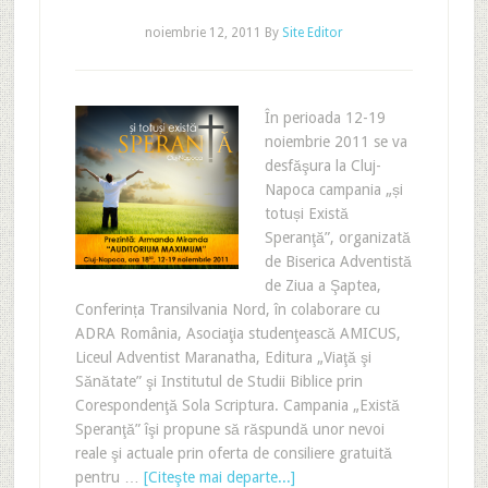
noiembrie 12, 2011
By
Site Editor
În perioada 12-19
noiembrie 2011 se va
desfăşura la Cluj-
Napoca campania „și
totuși Există
Speranţă”, organizată
de Biserica Adventistă
de Ziua a Şaptea,
Conferința Transilvania Nord, în colaborare cu
ADRA România, Asociaţia studenţească AMICUS,
Liceul Adventist Maranatha, Editura „Viaţă şi
Sănătate” şi Institutul de Studii Biblice prin
Corespondenţă Sola Scriptura. Campania „Există
Speranţă” îşi propune să răspundă unor nevoi
reale şi actuale prin oferta de consiliere gratuită
pentru …
[Citeşte mai departe...]