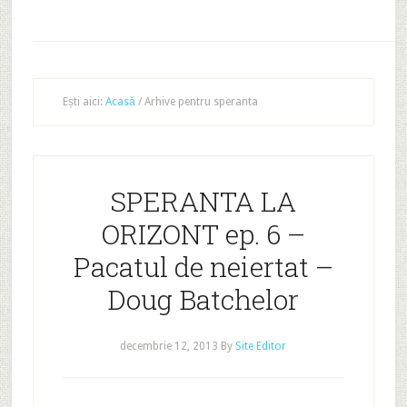
Ești aici:
Acasă
/
Arhive pentru speranta
SPERANTA LA
ORIZONT ep. 6 –
Pacatul de neiertat –
Doug Batchelor
decembrie 12, 2013
By
Site Editor