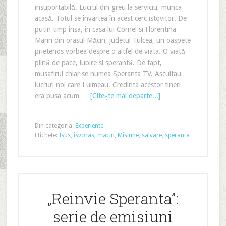
insuportabilă. Lucrul din greu la serviciu, munca
acasă. Totul se învartea în acest cerc istovitor. De
putin timp însa, în casa lui Cornel si Florentina
Marin din orasul Măcin, judetul Tulcea, un oaspete
prietenos vorbea despre o altfel de viata. O viată
plină de pace, iubire si sperantă. De fapt,
musafirul chiar se numea Speranta TV. Ascultau
lucruri noi care-i uimeau. Credinta acestor tineri
era pusa acum …
[Citeşte mai departe...]
Din categoria:
Experiente
Etichete:
Isus
,
isvoras
,
macin
,
Misiune
,
salvare
,
speranta
„Reinvie Speranta”:
serie de emisiuni