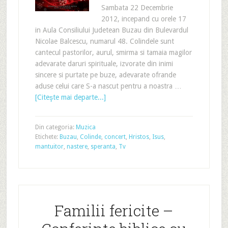
Sambata 22 Decembrie
2012, incepand cu orele 17
in Aula Consiliului Judetean Buzau din Bulevardul
Nicolae Balcescu, numarul 48. Colindele sunt
cantecul pastorilor, aurul, smirma si tamaia magilor
adevarate daruri spirituale, izvorate din inimi
sincere si purtate pe buze, adevarate ofrande
aduse celui care S-a nascut pentru a noastra …
[Citeşte mai departe...]
Din categoria:
Muzica
Etichete:
Buzau
,
Colinde
,
concert
,
Hristos
,
Isus
,
mantuitor
,
nastere
,
speranta
,
Tv
Familii fericite –