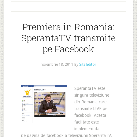
Premiera in Romania:
SperantaTV transmite
pe Facebook
noiembrie 18, 2011
By
Site Editor
SperantaTV este
singura televiziune
din Romania care
transmite LIVE pe
facebook. Acesta
facilitate este
implementata
pe pagina de facebook a televiziunii SperantaTV.