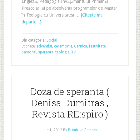
Engleză, Pedagogia Învățământului Primar și
Preșcolar, și pe absolvenții programelor de Master
în Teologie cu Universitatea …
[Citeşte mai
departe...]
Din categoria:
Social
Etichete:
adventist
,
ceremonie
,
Cernica
,
festivitate
,
pastoral
,
speranta
,
teologie
,
Tv
Doza de speranta (
Denisa Dumitras ,
Revista RE:spiro )
iulie 1, 2012
By
Brindusa Petcariu