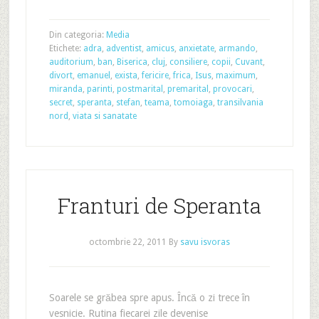
Din categoria:
Media
Etichete:
adra
,
adventist
,
amicus
,
anxietate
,
armando
,
auditorium
,
ban
,
Biserica
,
cluj
,
consiliere
,
copii
,
Cuvant
,
divort
,
emanuel
,
exista
,
fericire
,
frica
,
Isus
,
maximum
,
miranda
,
parinti
,
postmarital
,
premarital
,
provocari
,
secret
,
speranta
,
stefan
,
teama
,
tomoiaga
,
transilvania
nord
,
viata si sanatate
Franturi de Speranta
octombrie 22, 2011
By
savu isvoras
Soarele se grăbea spre apus. Încă o zi trece în
vesnicie. Rutina fiecarei zile devenise