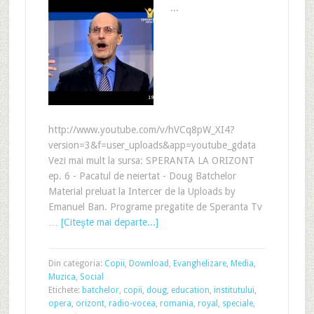
...
http://www.youtube.com/v/hVCq8pW_XI4?
version=3&f=user_uploads&app=youtube_gdata
Vezi mai mult la sursa: SPERANTA LA ORIZONT
ep. 6 - Pacatul de neiertat - Doug Batchelor
Material preluat la Intercer de la Uploads by
Emanuel Ban. Programe pregatite de Speranta Tv
…
[Citeşte mai departe...]
Din categoria:
Copii
,
Download
,
Evanghelizare
,
Media
,
Muzica
,
Social
Etichete:
batchelor
,
copii
,
doug
,
education
,
institutului
,
opera
,
orizont
,
radio-vocea
,
romania
,
royal
,
speciale
,