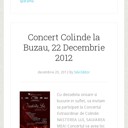
speranta
Concert Colinde la
Buzau, 22 Decembrie
2012
decembrie 20, 2012
By
Site Editor
Cu deosebita onoare si
bucurie in suflet, va invitam
sa participati la Concertul
Extraordinar de Colinde:
NASTEREA LUI, SALVAREA
MEA! Concertul va avea loc