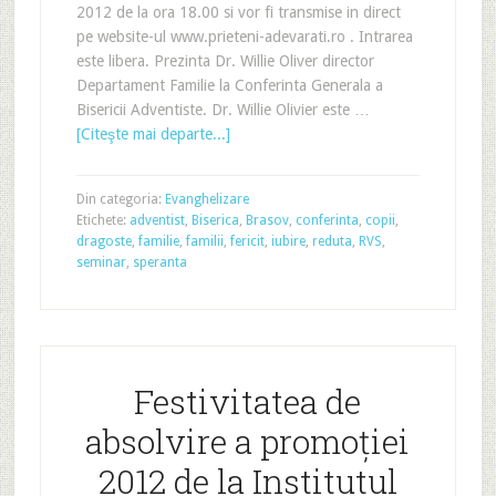
2012 de la ora 18.00 si vor fi transmise in direct
pe website-ul www.prieteni-adevarati.ro . Intrarea
este libera. Prezinta Dr. Willie Oliver director
Departament Familie la Conferinta Generala a
Bisericii Adventiste. Dr. Willie Olivier este …
[Citeşte mai departe...]
Din categoria:
Evanghelizare
Etichete:
adventist
,
Biserica
,
Brasov
,
conferinta
,
copii
,
dragoste
,
familie
,
familii
,
fericit
,
iubire
,
reduta
,
RVS
,
seminar
,
speranta
Festivitatea de
absolvire a promoției
2012 de la Institutul