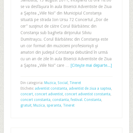
Sâmbătă, 13 august 2011, începând cu ora 18:00
se va desfăşura în aula Bisericii Adventiste de Ziua
a Şaptea „Viile Noi” din Municipiul Constanţa
situată pe strada Ion Ursu 72 Concertul „Dor de
cer” susţinut de către Corul Bărbătesc din
Constanţa sub bagheta dirijorului Silviu
Dumitraşcu. Corul Bărbătesc din Constanţa este
un cor format din muzicieni profesionişti şi
amatori din judeţul Constanţa debutând în urmă
cu un an de zile în aula Bisericii Adventiste de Ziua
a Şaptea „Viile Noi” care …
[Citeşte mai departe...]
Din categoria:
Muzica
,
Social
,
Tineret
Etichete:
adventist constanta
,
adventist de ziua a saptea
,
concert
,
concert adventist
,
concert adventist constanta
,
concert constanta
,
constanta
,
festival. Constanta
,
gratuit
,
Muzica
,
speranta
,
Tineret