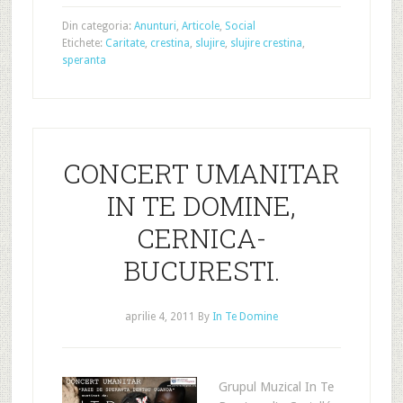
Din categoria:
Anunturi
,
Articole
,
Social
Etichete:
Caritate
,
crestina
,
slujire
,
slujire crestina
,
speranta
CONCERT UMANITAR
IN TE DOMINE,
CERNICA-
BUCURESTI.
aprilie 4, 2011
By
In Te Domine
Grupul Muzical In Te