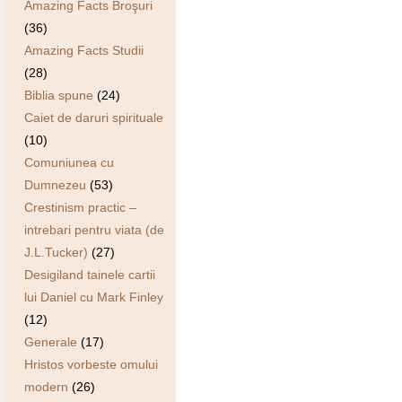
Amazing Facts Broşuri
(36)
Amazing Facts Studii
(28)
Biblia spune
(24)
Caiet de daruri spirituale
(10)
Comuniunea cu
Dumnezeu
(53)
Crestinism practic –
intrebari pentru viata (de
J.L.Tucker)
(27)
Desigiland tainele cartii
lui Daniel cu Mark Finley
(12)
Generale
(17)
Hristos vorbeste omului
modern
(26)