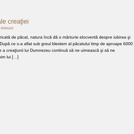
le creaţiei
,
minuni
stricată de păcat, natura încă dă o mărturie elocventă despre iubirea şi
 După ce s-a aflat sub greul blestem al păcatului timp de aproape 6000
ţe a creaţiunii lui Dumnezeu continuă să ne uimească şi să ne
im lui […]