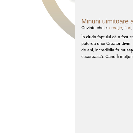
Minuni uimitoare a
Cuvinte cheie:
creaţie
,
flori
În ciuda faptului că a fost 
puterea unui Creator divin.
de ani, incredibila frumuse
cucerească. Când Îi mulţum