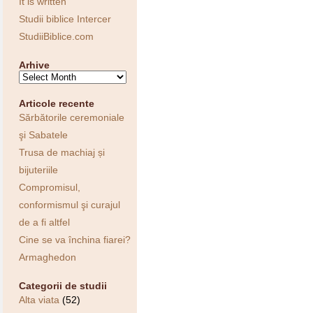
It is written
Studii biblice Intercer
StudiiBiblice.com
Arhive
Arhive
Articole recente
Sărbătorile ceremoniale
şi Sabatele
Trusa de machiaj și
bijuteriile
Compromisul,
conformismul şi curajul
de a fi altfel
Cine se va închina fiarei?
Armaghedon
Categorii de studii
Alta viata
(52)