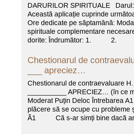
DARURILOR SPIRITUALE Darul: Apl
Această aplicație cuprinde următoa
Ore dedicate pe săptamână: Modalit
spirituale complementare necesare: Î
dorite: Îndrumător: 1.
Chestionarul de contraevalua
___ apreciez…
Chestionarul de contraevaluare 
__________ APRECIEZ… (în ce mă
Moderat Puțin Deloc Întrebarea
plăcere să se ocupe cu probleme și
Ã1 Că s-ar simți bine dacă ar 