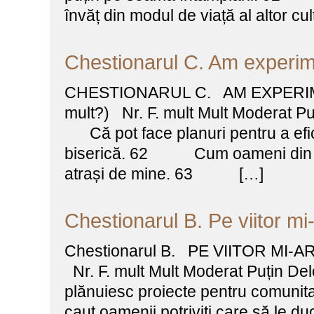
învăț din modul de viață al altor cu
Chestionarul C. Am experi
CHESTIONARUL C. AM EXPERIM
mult?) Nr. F. mult Mult Moderat 
Că pot face planuri pentru a efici
biserică. 62 Cum oameni din alte
atrași de mine. 63 […]
Chestionarul B. Pe viitor m
Chestionarul B. PE VIITOR MI-A
Nr. F. mult Mult Moderat Puțin
plănuiesc proiecte pentru comunita
caut oamenii potriviți care să l