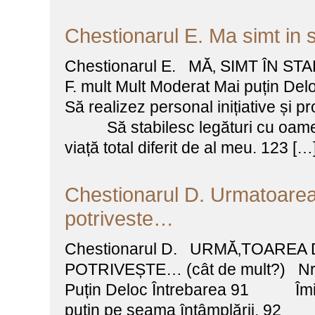
Chestionarul E. Ma simt in
Chestionarul E. MĂ‚ SIMT ÎN STA
F. mult Mult Moderat Mai puțin
Să realizez personal inițiative și p
Să stabilesc legături cu oamen
viață total diferit de al meu. 123 […
Chestionarul D. Urmatoarea
potriveste…
Chestionarul D. URMĂ‚TOAREA
POTRIVEȘTE… (cât de mult?) Nr. 
Puțin Deloc Întrebarea 91 Îmi pl
puțin pe seama întâmplării. 92 