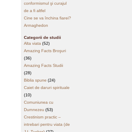
conformismul şi curajul
de a fi altfel
Cine se va închina fiarei?
Armaghedon
Categorii de studii
Alta viata
(52)
Amazing Facts Broşuri
(36)
Amazing Facts Studii
(28)
Biblia spune
(24)
Caiet de daruri spirituale
(10)
Comuniunea cu
Dumnezeu
(53)
Crestinism practic –
intrebari pentru viata (de
J.L.Tucker)
(27)