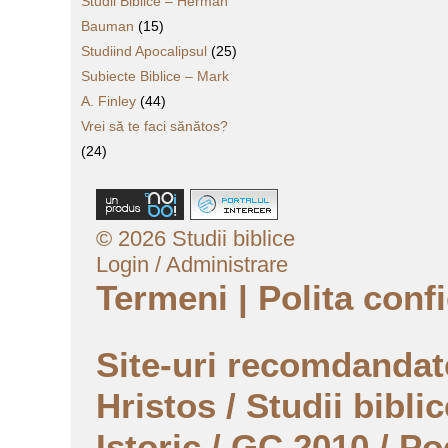
Studii Biblice – Herman
Bauman
(15)
Studiind Apocalipsul
(25)
Subiecte Biblice – Mark
A. Finley
(44)
Vrei să te faci sănătos?
(24)
© 2026 Studii biblice
Login / Administrare
Termeni
|
Polita confi
Site-uri recomdanda
Hristos
/
Studii biblic
Istoric
/
GC 2010
/
Po