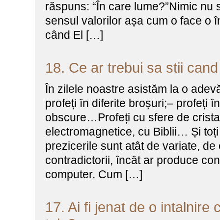
răspuns: “În care lume?”Nimic nu sc
sensul valorilor așa cum o face o în
când El […]
18. Ce ar trebui sa stii cand
În zilele noastre asistăm la o adev
profeți în diferite broșuri;– profeți 
obscure…Profeți cu sfere de cristal
electromagnetice, cu Biblii… Și toți 
prezicerile sunt atât de variate, de 
contradictorii, încât ar produce con
computer. Cum […]
17. Ai fi jenat de o intalnire 