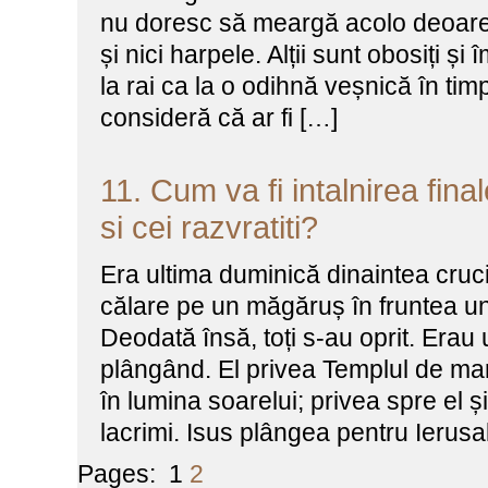
nu doresc să meargă acolo deoarece
și nici harpele. Alții sunt obosiți ș
la rai ca la o odihnă veșnică în tim
consideră că ar fi […]
11. Cum va fi intalnirea fin
si cei razvratiti?
Era ultima duminică dinaintea crucif
călare pe un măgăruș în fruntea u
Deodată însă, toți s-au oprit. Erau 
plângând. El privea Templul de ma
în lumina soarelui; privea spre el și
lacrimi. Isus plângea pentru Ierusa
Pages:
1
2