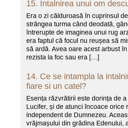
15. Intalnirea unui om descu
Era o zi călduroasă în cuprinsul de
strângea turma când deodată, gându
întrerupte de imaginea unui rug ar
era faptul că focul nu reușea să mi
să ardă. Avea oare acest arbust în
rezista la foc sau era […]
14. Ce se intampla la intalni
fiare si un catel?
Esența răzvrătirii este dorința de a 
Lucifer, și de atunci încoace orice ră
independent de Dumnezeu. Aceasta 
vrăjmașului din grădina Edenului, a