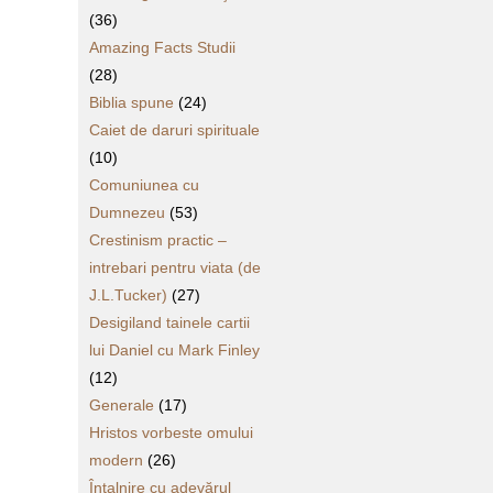
(36)
Amazing Facts Studii
(28)
Biblia spune
(24)
Caiet de daruri spirituale
(10)
Comuniunea cu
Dumnezeu
(53)
Crestinism practic –
intrebari pentru viata (de
J.L.Tucker)
(27)
Desigiland tainele cartii
lui Daniel cu Mark Finley
(12)
Generale
(17)
Hristos vorbeste omului
modern
(26)
Întalnire cu adevărul