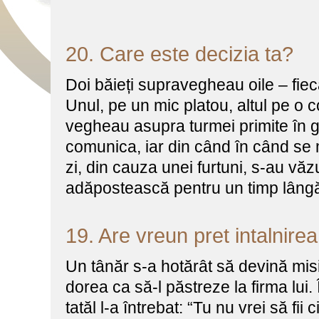
20. Care este decizia ta?
Doi băieți supravegheau oile – fieca
Unul, pe un mic platou, altul pe o 
vegheau asupra turmei primite în gr
comunica, iar din când în când se 
zi, din cauza unei furtuni, s-au văz
adăpostească pentru un timp lâng
19. Are vreun pret intalnir
Un tânăr s-a hotărât să devină misi
dorea ca să-l păstreze la firma lui
tatăl l-a întrebat: “Tu nu vrei să fii 