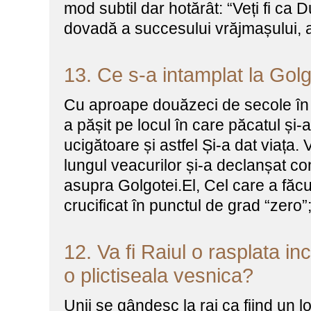
mod subtil dar hotărât: “Veți fi ca
dovadă a succesului vrăjmașului, 
13. Ce s-a intamplat la Gol
Cu aproape douăzeci de secole în
a pășit pe locul în care păcatul și-a
ucigătoare și astfel Și-a dat viața
lungul veacurilor și-a declanșat 
asupra Golgotei.El, Cel care a făcut
crucificat în punctul de grad “zero”
12. Va fi Raiul o rasplata i
o plictiseala vesnica?
Unii se gândesc la rai ca fiind un lo